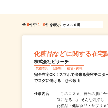
全
9
件中
1
-
9
件を表示
化粧品などに関する在宅
株式会社ビサーチ
業務委託
登録制
在宅・内職
完全在宅OK！スマホで出来る美容モニタ
でスグに働ける！@和歌山
仕事内容
「このコスメ、自分の肌に
気になる…」 そんな気持ち