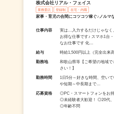
化粧品・サプリの在宅デ
株式会社リアル・フェイス
業務委託
登録制
在宅・内職
家事・育児の合間にコツコツ稼ぐ♪ノルマ
仕事内容
実は…入力するだけじゃなく
お得な仕事です♪ スマホ1台
なお仕事です 化…
給与
時給1,500円以上（完全出来高
勤務地
和歌山県等【ご希望の地域で
さい！】
勤務時間
1日5分～好きな時間、空い
や短期～中長期まで…
応募資格
◎PC・スマートフォンをお
◎未経験者大歓迎！ ◎20代