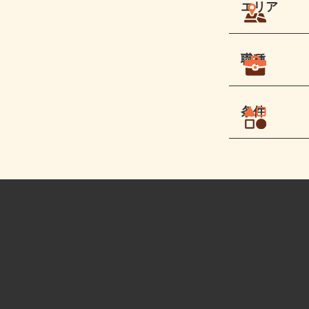
エリア
職種
条件