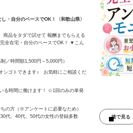
ータ入力
なし・自分のペースでOK！〈和歌山県〉
、商品をタダで試せて 報酬までもらえる
・完全在宅・自分のペースでOK！ ▼こん
制／時間額1,500円～5,000円）
オシゴトできます♪ お気軽にご相談くだ
ている時間に働けます！ ☆1回のみの単発
持ちの方（※アンケートに必要なため）
、30代、40代、50代の女性の登録多数
後で見