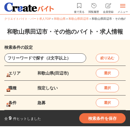
後で見る
閲覧履歴
会員登録
メニュー
クリエイトバイト・パート求人TOP
＞
和歌山県
＞
和歌山県田辺市
＞
和歌山県田辺市・その他のバ
和歌山県田辺市・その他のバイト・求人情報
検索条件の設定
絞り込む
エリア
和歌山県(田辺市)
選択
職種
指定しない
選択
条件
急募
選択
9
検索条件を保存
全
件ヒットしました