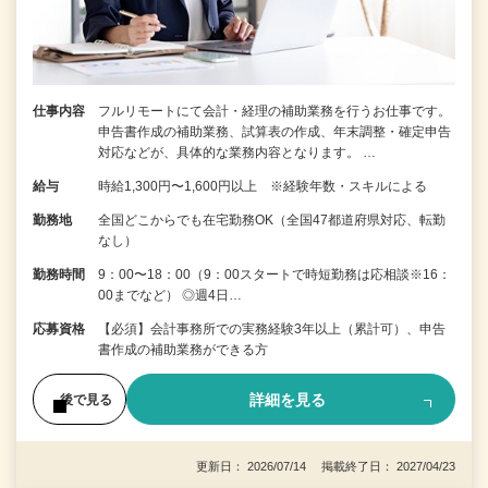
仕事内容
フルリモートにて会計・経理の補助業務を行うお仕事です。
申告書作成の補助業務、試算表の作成、年末調整・確定申告
対応などが、具体的な業務内容となります。 …
給与
時給1,300円〜1,600円以上 ※経験年数・スキルによる
勤務地
全国どこからでも在宅勤務OK（全国47都道府県対応、転勤
なし）
勤務時間
9：00〜18：00（9：00スタートで時短勤務は応相談※16：
00までなど） ◎週4日…
応募資格
【必須】会計事務所での実務経験3年以上（累計可）、申告
書作成の補助業務ができる方
詳細を見る
後で見る
更新日： 2026/07/14 掲載終了日： 2027/04/23