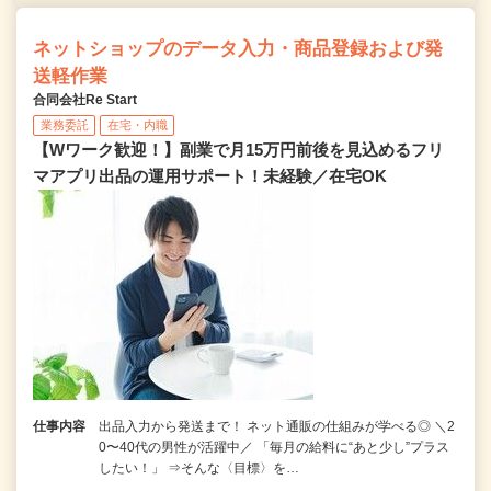
ネットショップのデータ入力・商品登録および発
送軽作業
合同会社Re Start
業務委託
在宅・内職
【Wワーク歓迎！】副業で月15万円前後を見込めるフリ
マアプリ出品の運用サポート！未経験／在宅OK
仕事内容
出品入力から発送まで！ ネット通販の仕組みが学べる◎ ＼2
0〜40代の男性が活躍中／ 「毎月の給料に“あと少し”プラス
したい！」 ⇒そんな〈目標〉を…