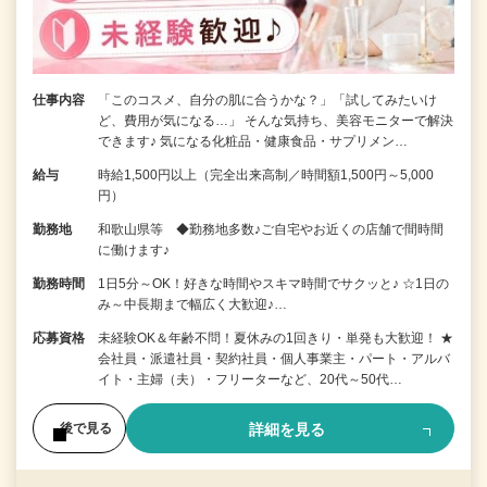
仕事内容
「このコスメ、自分の肌に合うかな？」「試してみたいけ
ど、費用が気になる…」 そんな気持ち、美容モニターで解決
できます♪ 気になる化粧品・健康食品・サプリメン…
給与
時給1,500円以上（完全出来高制／時間額1,500円～5,000
円）
勤務地
和歌山県等 ◆勤務地多数♪ご自宅やお近くの店舗で間時間
に働けます♪
勤務時間
1日5分～OK！好きな時間やスキマ時間でサクッと♪ ☆1日の
み～中長期まで幅広く大歓迎♪…
応募資格
未経験OK＆年齢不問！夏休みの1回きり・単発も大歓迎！ ★
会社員・派遣社員・契約社員・個人事業主・パート・アルバ
イト・主婦（夫）・フリーターなど、20代～50代…
詳細を見る
後で見る