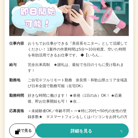
仕事内容
おうちでお仕事ができる『美容系モニター』として活躍して
ください！ 1案件の作業時間は5分〜10分程度。空いた時間
を有効活用できるお仕事です。 ◆【いろん…
給与
完全出来高制 ★謝礼は、最短で当日のうちに受け取れま
す！
勤務地
ご自宅※フルリモート勤務 奈良県・和歌山県エリア全域及
び日本全国で勤務可能（在宅OK）
勤務時間
好きな時間に働けます！ ★単発（1日のみ）OK！ ★応募
後、即お仕事開始も可！ ★在…
応募資格
＜未経験者OK／年齢不問＞⇒★特に20代〜50代の女性の登
録多数★ ※スマートフォンもしくはパソコンをお持ちの方
詳細を見る
後で見る