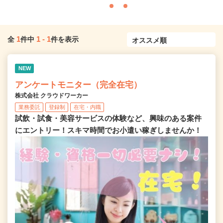
1
1
-
1
全
件中
件を表示
NEW
アンケートモニター（完全在宅）
株式会社 クラウドワーカー
業務委託
登録制
在宅・内職
試飲・試食・美容サービスの体験など、興味のある案件
にエントリー！スキマ時間でお小遣い稼ぎしませんか！