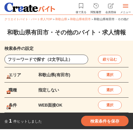
後で見る
閲覧履歴
会員登録
メニュー
クリエイトバイト・パート求人TOP
＞
和歌山県
＞
和歌山県有田市
＞
和歌山県有田市・その他のバ
和歌山県有田市・その他のバイト・求人情報
検索条件の設定
絞り込む
エリア
和歌山県(有田市)
選択
職種
指定しない
選択
条件
WEB面接OK
選択
1
検索条件を保存
全
件ヒットしました