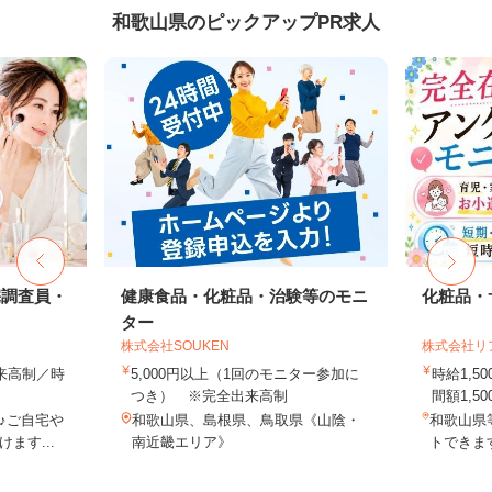
和歌山県のピックアップPR求人
宅調査員・
健康食品・化粧品・治験等のモニ
化粧品・
ター
株式会社SOUKEN
株式会社リ
出来高制／時
5,000円以上（1回のモニター参加に
時給1,
つき） ※完全出来高制
間額1,500
♪ご自宅や
和歌山県、島根県、鳥取県《山陰・
和歌山県
ます...
南近畿エリア》
トできます