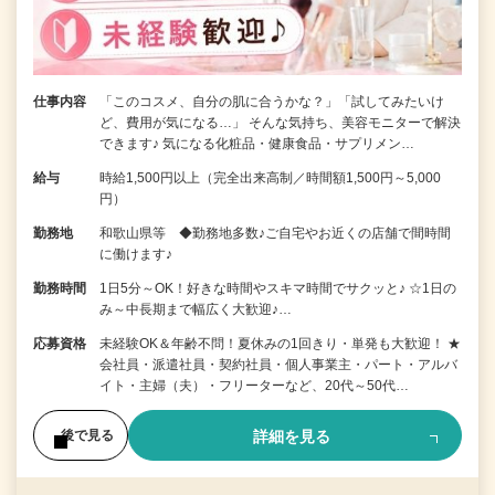
仕事内容
「このコスメ、自分の肌に合うかな？」「試してみたいけ
ど、費用が気になる…」 そんな気持ち、美容モニターで解決
できます♪ 気になる化粧品・健康食品・サプリメン…
給与
時給1,500円以上（完全出来高制／時間額1,500円～5,000
円）
勤務地
和歌山県等 ◆勤務地多数♪ご自宅やお近くの店舗で間時間
に働けます♪
勤務時間
1日5分～OK！好きな時間やスキマ時間でサクッと♪ ☆1日の
み～中長期まで幅広く大歓迎♪…
応募資格
未経験OK＆年齢不問！夏休みの1回きり・単発も大歓迎！ ★
会社員・派遣社員・契約社員・個人事業主・パート・アルバ
イト・主婦（夫）・フリーターなど、20代～50代…
詳細を見る
後で見る