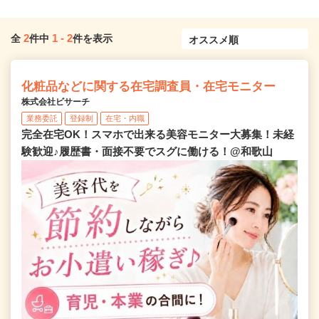
2
1
-
2
全
件中
件を表示
化粧品などに関する在宅調査員・在宅モニター
株式会社ビサーチ
業務委託
登録制
在宅・内職
完全在宅OK！スマホで出来る美容モニター大募集！未経
験歓迎♪履歴書・面接不要でスグに働ける！@和歌山