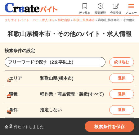
後で見る
閲覧履歴
会員登録
メニュー
クリエイトバイト・パート求人TOP
＞
和歌山県
＞
和歌山県橋本市
＞
和歌山県橋本市・その他のバ
和歌山県橋本市・その他のバイト・求人情報
検索条件の設定
絞り込む
エリア
和歌山県(橋本市)
選択
職種
軽作業・商品管理・製造(すべて)
選択
条件
指定しない
選択
2
検索条件を保存
全
件ヒットしました