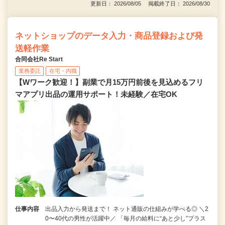
更新日： 2026/08/05 掲載終了日： 2026/08/30
ネットショップのデータ入力・商品登録および発
送軽作業
合同会社Re Start
業務委託
在宅・内職
【Wワーク歓迎！】副業で月15万円前後を見込めるフリ
マアプリ出品の運用サポート！未経験／在宅OK
仕事内容
出品入力から発送まで！ ネット通販の仕組みが学べる◎ ＼2
0〜40代の男性が活躍中／ 「毎月の給料に“あと少し”プラス