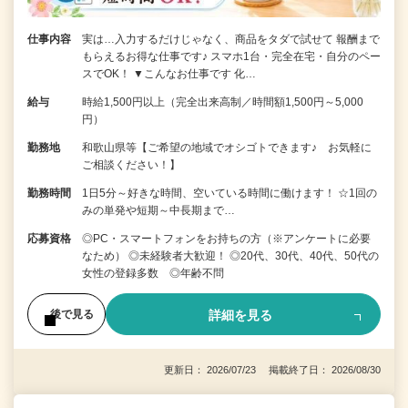
仕事内容
実は…入力するだけじゃなく、商品をタダで試せて 報酬まで
もらえるお得な仕事です♪ スマホ1台・完全在宅・自分のペー
スでOK！ ▼こんなお仕事です 化…
給与
時給1,500円以上（完全出来高制／時間額1,500円～5,000
円）
勤務地
和歌山県等【ご希望の地域でオシゴトできます♪ お気軽に
ご相談ください！】
勤務時間
1日5分～好きな時間、空いている時間に働けます！ ☆1回の
みの単発や短期～中長期まで…
応募資格
◎PC・スマートフォンをお持ちの方（※アンケートに必要
なため） ◎未経験者大歓迎！ ◎20代、30代、40代、50代の
女性の登録多数 ◎年齢不問
詳細を見る
後で見る
更新日： 2026/07/23 掲載終了日： 2026/08/30