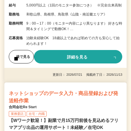
給与
5,000円以上（1回のモニター参加につき） ※完全出来高制
勤務地
和歌山県、島根県、鳥取県《山陰・南近畿エリア》
勤務時間
9：00～17：00（モニター内容により異なります） 好きな時
間＆タイミングで勤務OK！…
応募資格
治験未経験OK 18歳以上であれば初めての方も安心して始
められます！
詳細を見る
後で見る
更新日： 2026/07/21 掲載終了日： 2026/11/13
ネットショップのデータ入力・商品登録および発
送軽作業
合同会社Re Start
業務委託
在宅・内職
【Wワーク歓迎！】副業で月15万円前後を見込めるフリ
マアプリ出品の運用サポート！未経験／在宅OK