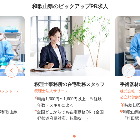
和歌山県のピックアップPR求人
税理士事務所の在宅勤務スタッフ
手術器材
税理士法人サリーレ
ジメント ＜
株式会社 
公立那賀病
時給1,300円〜1,600円以上 ※経験
年数・スキルによる
時給1,0
R和歌山線
全国どこからでも在宅勤務OK（全国
和歌山県
47都道府県対応、転勤なし）
「打田駅