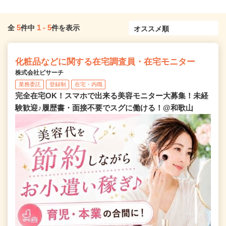
5
1
-
5
全
件中
件を表示
化粧品などに関する在宅調査員・在宅モニター
株式会社ビサーチ
業務委託
登録制
在宅・内職
完全在宅OK！スマホで出来る美容モニター大募集！未経
験歓迎♪履歴書・面接不要でスグに働ける！@和歌山