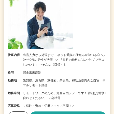
仕事内容
出品入力から発送まで！ ネット通販の仕組みが学べる◎ ＼2
0〜40代の男性が活躍中／ 「毎月の給料に“あと少し”プラス
したい！」 ⇒そんな〈目標〉を…
給与
完全出来高制
勤務地
愛知県、滋賀県、京都府、奈良県、和歌山県内のご自宅 ※
フルリモート勤務
勤務時間
リモートワークのため、完全自由シフトです！ 詳細はお問い
合わせください。 ＜会社営…
応募資格
＼経験・資格・学歴いっさい不問！／