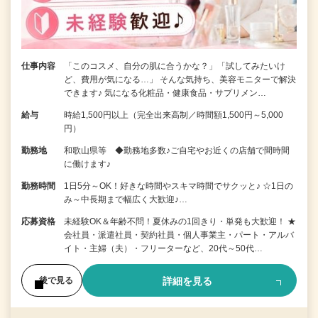
仕事内容
「このコスメ、自分の肌に合うかな？」「試してみたいけ
ど、費用が気になる…」 そんな気持ち、美容モニターで解決
できます♪ 気になる化粧品・健康食品・サプリメン…
給与
時給1,500円以上（完全出来高制／時間額1,500円～5,000
円）
勤務地
和歌山県等 ◆勤務地多数♪ご自宅やお近くの店舗で間時間
に働けます♪
勤務時間
1日5分～OK！好きな時間やスキマ時間でサクッと♪ ☆1日の
み～中長期まで幅広く大歓迎♪…
応募資格
未経験OK＆年齢不問！夏休みの1回きり・単発も大歓迎！ ★
会社員・派遣社員・契約社員・個人事業主・パート・アルバ
イト・主婦（夫）・フリーターなど、20代～50代…
詳細を見る
後で見る