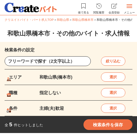
後で見る
閲覧履歴
会員登録
メニュー
クリエイトバイト・パート求人TOP
＞
和歌山県
＞
和歌山県橋本市
＞
和歌山県橋本市・その他のバ
和歌山県橋本市・その他のバイト・求人情報
検索条件の設定
絞り込む
エリア
和歌山県(橋本市)
選択
職種
指定しない
選択
条件
主婦(夫)歓迎
選択
5
検索条件を保存
全
件ヒットしました