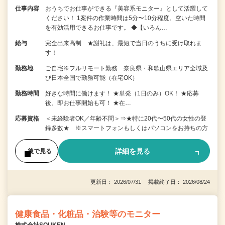
仕事内容
おうちでお仕事ができる『美容系モニター』として活躍して
ください！ 1案件の作業時間は5分〜10分程度。空いた時間
を有効活用できるお仕事です。 ◆【いろん…
給与
完全出来高制 ★謝礼は、最短で当日のうちに受け取れま
す！
勤務地
ご自宅※フルリモート勤務 奈良県・和歌山県エリア全域及
び日本全国で勤務可能（在宅OK）
勤務時間
好きな時間に働けます！ ★単発（1日のみ）OK！ ★応募
後、即お仕事開始も可！ ★在…
応募資格
＜未経験者OK／年齢不問＞⇒★特に20代〜50代の女性の登
録多数★ ※スマートフォンもしくはパソコンをお持ちの方
詳細を見る
後で見る
更新日： 2026/07/31 掲載終了日： 2026/08/24
健康食品・化粧品・治験等のモニター
株式会社SOUKEN