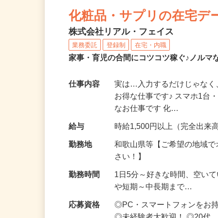
NEW
化粧品・サプリの在宅デ
株式会社リアル・フェイス
業務委託
登録制
在宅・内職
家事・育児の合間にコツコツ稼ぐ♪ノルマ
仕事内容
実は…入力するだけじゃなく
お得な仕事です♪ スマホ1台
なお仕事です 化…
給与
時給1,500円以上（完全出来高
勤務地
和歌山県等【ご希望の地域で
さい！】
勤務時間
1日5分～好きな時間、空い
や短期～中長期まで…