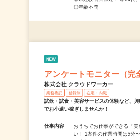
応募資格
◎PC・スマートフォンをお
◎未経験者大歓迎！ ◎20代
◎年齢不問
NEW
アンケートモニター（完
株式会社 クラウドワーカー
業務委託
登録制
在宅・内職
試飲・試食・美容サービスの体験など、
でお小遣い稼ぎしませんか！