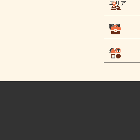
エリア
職種
条件