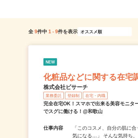
全
9
件中
1
-
9
件を表示
NEW
化粧品などに関する在宅
株式会社ビサーチ
業務委託
登録制
在宅・内職
完全在宅OK！スマホで出来る美容モニタ
でスグに働ける！@和歌山
仕事内容
「このコスメ、自分の肌に