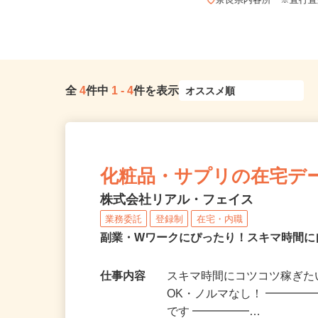
奈良県山辺郡山添村
奈良県内各所 ※直行
全
4
件中
1
-
4
件を表示
化粧品・サプリの在宅デ
株式会社リアル・フェイス
業務委託
登録制
在宅・内職
副業・Wワークにぴったり！スキマ時間に
仕事内容
スキマ時間にコツコツ稼ぎた
OK・ノルマなし！ ━━━━