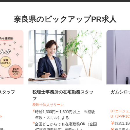
奈良県のピックアップPR求人
スタッフ
税理士事務所の在宅勤務スタッ
ガムシ
フ
税理士法人サリーレ
UTエー
時給1,300円〜1,600円以上 ※経験
イト
U《JPV
年数・スキルによる
時給1