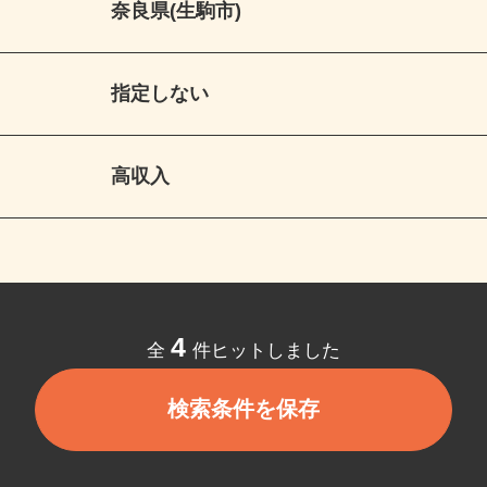
奈良県(生駒市)
指定しない
高収入
4
全
件ヒットしました
検索条件を保存