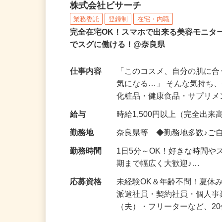
化粧品などに関する在宅
株式会社ビサーチ
業務委託
登録制
在宅・内職
完全在宅OK！スマホで出来る美容モニタ
でスグに働ける！@奈良県
仕事内容
「このコスメ、自分の肌に
気になる…」 そんな気持ち
化粧品・健康食品・サプリ
給与
時給1,500円以上（完全出来高
勤務地
奈良県等 ◆勤務地多数♪ご
勤務時間
1日5分～OK！好きな時間や
期まで幅広く大歓迎♪…
応募資格
未経験OK＆年齢不問！夏休
派遣社員・契約社員・個人