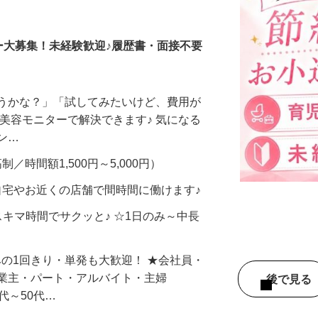
調査員・在宅モニター
ー大募集！未経験歓迎♪履歴書・面接不要
合うかな？」「試してみたいけど、費用が
、美容モニターで解決できます♪ 気になる
メン…
制／時間額1,500円～5,000円）
自宅やお近くの店舗で間時間に働けます♪
スキマ時間でサクッと♪ ☆1日のみ～中長
みの1回きり・単発も大歓迎！ ★会社員・
事業主・パート・アルバイト・主婦
後で見