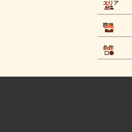
エリア
職種
条件