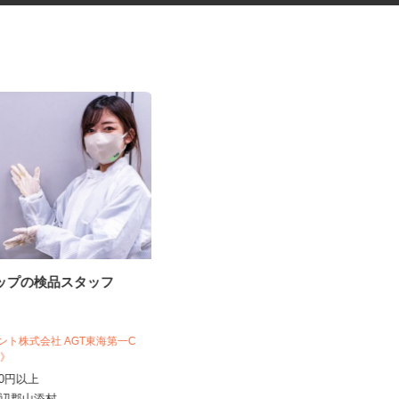
ロップの検品スタッフ
臨床研究のデータ入力スタッフ
（LDM：Loc...
ジェント株式会社 AGT東海第一C
P1C》
株式会社アクセライズ・サイト
,150円以上
日給20,000円以上