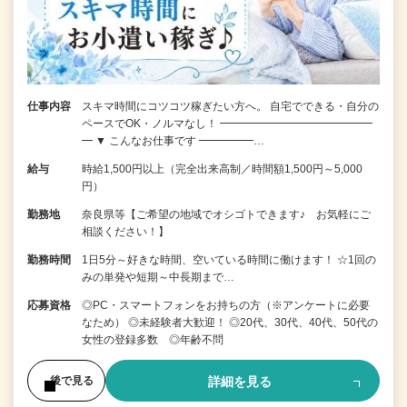
仕事内容
スキマ時間にコツコツ稼ぎたい方へ。 自宅でできる・自分の
ペースでOK・ノルマなし！ ━━━━━━━━━━━━━━
━ ▼ こんなお仕事です ━━━━━…
給与
時給1,500円以上（完全出来高制／時間額1,500円～5,000
円）
勤務地
奈良県等【ご希望の地域でオシゴトできます♪ お気軽にご
相談ください！】
勤務時間
1日5分～好きな時間、空いている時間に働けます！ ☆1回の
みの単発や短期～中長期まで…
応募資格
◎PC・スマートフォンをお持ちの方（※アンケートに必要
なため） ◎未経験者大歓迎！ ◎20代、30代、40代、50代の
女性の登録多数 ◎年齢不問
詳細を見る
後で見る