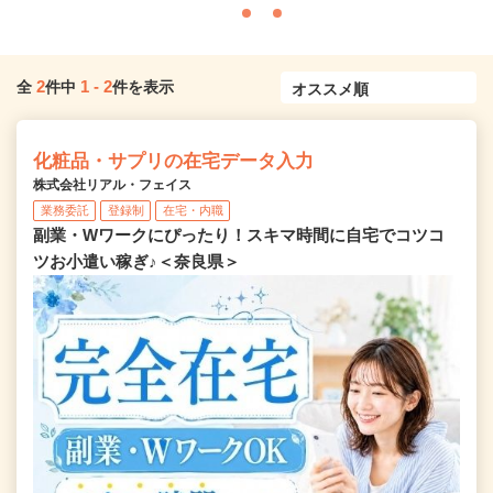
2
1
-
2
全
件中
件を表示
化粧品・サプリの在宅データ入力
株式会社リアル・フェイス
業務委託
登録制
在宅・内職
副業・Wワークにぴったり！スキマ時間に自宅でコツコ
ツお小遣い稼ぎ♪＜奈良県＞