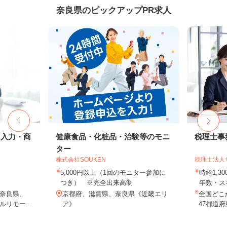
奈良県のピックアップPR求人
タ入力・商
健康食品・化粧品・治験等のモニ
税理士事
ター
株式会社SOUKEN
税理士法人
5,000円以上（1回のモニター参加に
時給1,3
つき） ※完全出来高制
年数・ス
奈良県、
京都府、滋賀県、奈良県《近畿エリ
全国どこ
リモー...
ア》
47都道