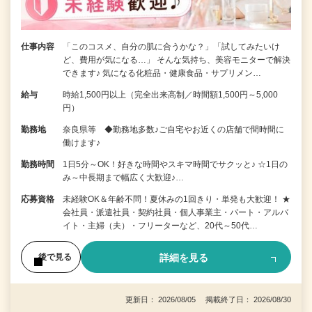
仕事内容
「このコスメ、自分の肌に合うかな？」「試してみたいけ
ど、費用が気になる…」 そんな気持ち、美容モニターで解決
できます♪ 気になる化粧品・健康食品・サプリメン…
給与
時給1,500円以上（完全出来高制／時間額1,500円～5,000
円）
勤務地
奈良県等 ◆勤務地多数♪ご自宅やお近くの店舗で間時間に
働けます♪
勤務時間
1日5分～OK！好きな時間やスキマ時間でサクッと♪ ☆1日の
み～中長期まで幅広く大歓迎♪…
応募資格
未経験OK＆年齢不問！夏休みの1回きり・単発も大歓迎！ ★
会社員・派遣社員・契約社員・個人事業主・パート・アルバ
イト・主婦（夫）・フリーターなど、20代～50代…
詳細を見る
後で見る
更新日： 2026/08/05 掲載終了日： 2026/08/30