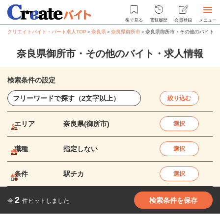
後で見る
閲覧履歴
会員登録
メニュー
クリエイトバイト・パート求人TOP
＞
奈良県
＞
奈良県御所市
＞
奈良県御所市・その他のバイト・
奈良県御所市・その他のバイト・求人情報
検索条件の設定
絞り込む
エリア
奈良県(御所市)
選択
職種
指定しない
選択
条件
駅チカ
選択
2
検索条件を保存
全
件ヒットしました