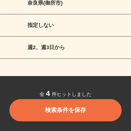
奈良県(御所市)
指定しない
週2、週3日から
4
全
件ヒットしました
検索条件を保存