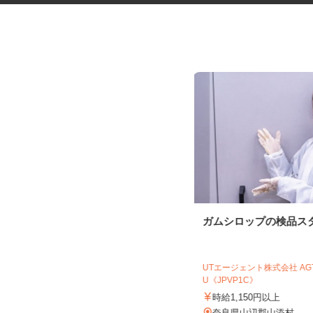
税理士事務所の在宅勤務スタッ
ガムシロップの検品ス
フ
税理士法人サリーレ
UTエージェント株式会社 A
時給1,300円〜1,600円以上 ※経験
U《JPVP1C》
年数・スキルによる
時給1,150円以上