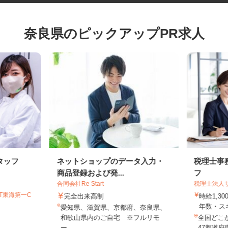
奈良県のピックアップPR求人
タッフ
ネットショップのデータ入力・
税理士
商品登録および発...
フ
合同会社Re Start
税理士法
GT東海第一C
完全出来高制
時給1,
年数・
愛知県、滋賀県、京都府、奈良県、