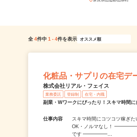
全国どこからでも在宅勤務OK（全国
47都道府県対応、転勤なし）
奈良県山辺郡山添村
全
4
件中
1
-
4
件を表示
化粧品・サプリの在宅デ
株式会社リアル・フェイス
業務委託
登録制
在宅・内職
副業・Wワークにぴったり！スキマ時間に
仕事内容
スキマ時間にコツコツ稼ぎた
OK・ノルマなし！ ━━━━