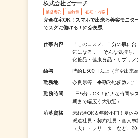
化粧品などに関する在宅
株式会社ビサーチ
業務委託
登録制
在宅・内職
完全在宅OK！スマホで出来る美容モニタ
でスグに働ける！@奈良県
仕事内容
「このコスメ、自分の肌に
気になる…」 そんな気持ち
化粧品・健康食品・サプリ
給与
時給1,500円以上（完全出来高
勤務地
奈良県等 ◆勤務地多数♪ご
勤務時間
1日5分～OK！好きな時間や
期まで幅広く大歓迎♪…
応募資格
未経験OK＆年齢不問！夏休
派遣社員・契約社員・個人