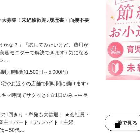
調査員・在宅モニター
ー大募集！未経験歓迎♪履歴書・面接不要
合うかな？」「試してみたいけど、費用が
、美容モニターで解決できます♪ 気になる
メン…
制／時間額1,500円～5,000円）
自宅やお近くの店舗で間時間に働けます♪
スキマ時間でサクッと♪ ☆1日のみ～中長
みの1回きり・単発も大歓迎！ ★会社員・
事業主・パート・アルバイト・主婦
後で見