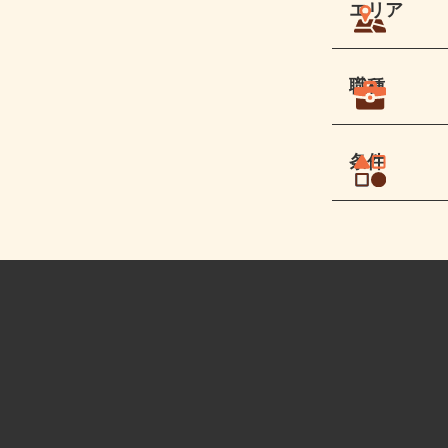
エリア
職種
条件