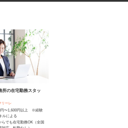
事務所の在宅勤務スタッ
ガムシロップの検品スタッフ
人サリーレ
UTエージェント株式会社 AGT東海第一C
300円〜1,600円以上 ※経験
U《JPVP1C》
スキルによる
時給1,150円以上