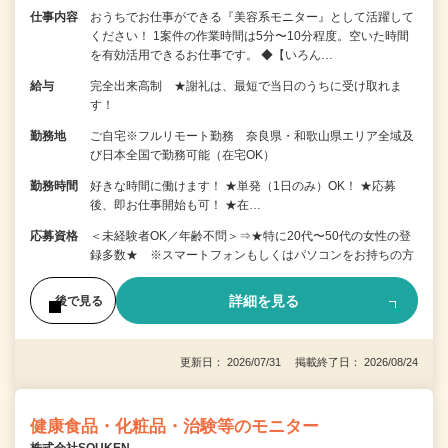
仕事内容
おうちでお仕事ができる『美容系モニター』として活躍して
ください！ 1案件の作業時間は5分〜10分程度。空いた時間
を有効活用できるお仕事です。 ◆【いろん…
給与
完全出来高制 ★謝礼は、最短で当日のうちに受け取れま
す！
勤務地
ご自宅※フルリモート勤務 奈良県・和歌山県エリア全域及
び日本全国で勤務可能（在宅OK）
勤務時間
好きな時間に働けます！ ★単発（1日のみ）OK！ ★応募
後、即お仕事開始も可！ ★在…
応募資格
＜未経験者OK／年齢不問＞⇒★特に20代〜50代の女性の登
録多数★ ※スマートフォンもしくはパソコンをお持ちの方
詳細を見る
後で見る
更新日： 2026/07/31 掲載終了日： 2026/08/24
健康食品・化粧品・治験等のモニター
株式会社SOUKEN