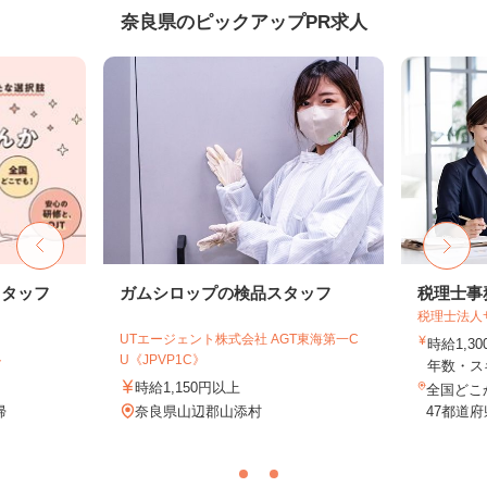
奈良県のピックアップPR求人
スタッフ
ガムシロップの検品スタッフ
税理士事
税理士法人
UTエージェント株式会社 AGT東海第一C
時給1,3
ト
U《JPVP1C》
年数・ス
時給1,150円以上
全国どこ
帰
奈良県山辺郡山添村
47都道