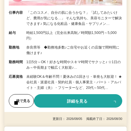
仕事内容
「このコスメ、自分の肌に合うかな？」「試してみたいけ
ど、費用が気になる…」 そんな気持ち、美容モニターで解決
できます♪ 気になる化粧品・健康食品・サプリメン…
給与
時給1,500円以上（完全出来高制／時間額1,500円～5,000
円）
勤務地
奈良県等 ◆勤務地多数♪ご自宅やお近くの店舗で間時間に
働けます♪
勤務時間
1日5分～OK！好きな時間やスキマ時間でサクッと♪ ☆1日の
み～中長期まで幅広く大歓迎♪…
応募資格
未経験OK＆年齢不問！夏休みの1回きり・単発も大歓迎！ ★
会社員・派遣社員・契約社員・個人事業主・パート・アルバ
イト・主婦（夫）・フリーターなど、20代～50代…
詳細を見る
後で見る
更新日： 2026/08/05 掲載終了日： 2026/08/30