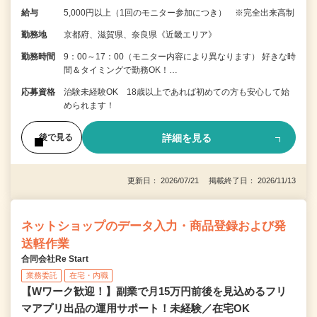
給与
5,000円以上（1回のモニター参加につき） ※完全出来高制
勤務地
京都府、滋賀県、奈良県《近畿エリア》
勤務時間
9：00～17：00（モニター内容により異なります） 好きな時
間＆タイミングで勤務OK！…
応募資格
治験未経験OK 18歳以上であれば初めての方も安心して始
められます！
詳細を見る
後で見る
更新日： 2026/07/21 掲載終了日： 2026/11/13
ネットショップのデータ入力・商品登録および発
送軽作業
合同会社Re Start
業務委託
在宅・内職
【Wワーク歓迎！】副業で月15万円前後を見込めるフリ
マアプリ出品の運用サポート！未経験／在宅OK