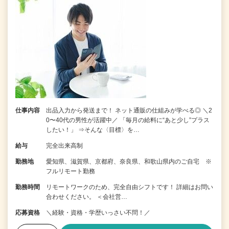
仕事内容
出品入力から発送まで！ ネット通販の仕組みが学べる◎ ＼2
0〜40代の男性が活躍中／ 「毎月の給料に“あと少し”プラス
したい！」 ⇒そんな〈目標〉を…
給与
完全出来高制
勤務地
愛知県、滋賀県、京都府、奈良県、和歌山県内のご自宅 ※
フルリモート勤務
勤務時間
リモートワークのため、完全自由シフトです！ 詳細はお問い
合わせください。 ＜会社営…
応募資格
＼経験・資格・学歴いっさい不問！／