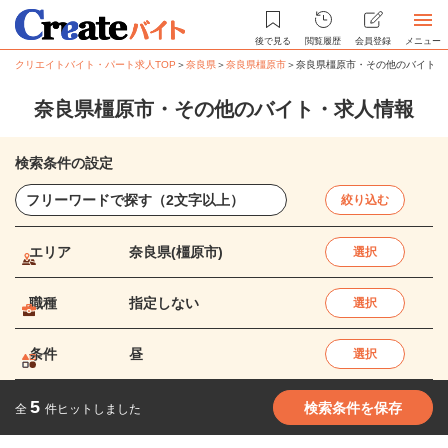
後で見る
閲覧履歴
会員登録
メニュー
クリエイトバイト・パート求人TOP
＞
奈良県
＞
奈良県橿原市
＞
奈良県橿原市・その他のバイト・
奈良県橿原市・その他のバイト・求人情報
検索条件の設定
絞り込む
エリア
奈良県(橿原市)
選択
職種
指定しない
選択
条件
昼
選択
5
検索条件を保存
全
件ヒットしました