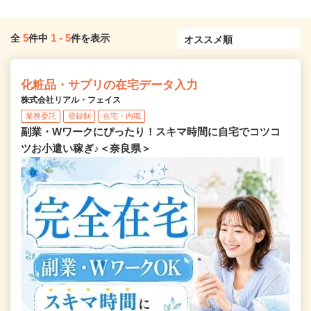
5
1
-
5
全
件中
件を表示
化粧品・サプリの在宅データ入力
株式会社リアル・フェイス
業務委託
登録制
在宅・内職
副業・Wワークにぴったり！スキマ時間に自宅でコツコ
ツお小遣い稼ぎ♪＜奈良県＞