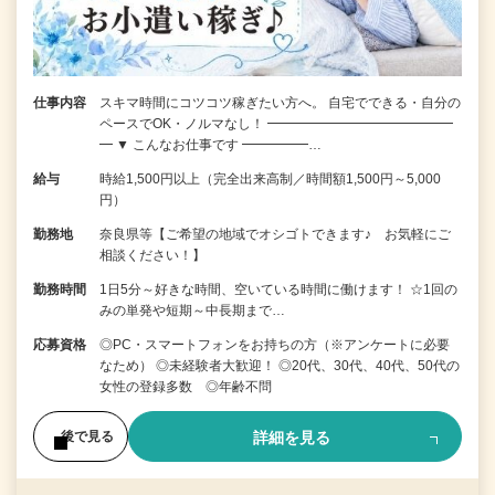
仕事内容
スキマ時間にコツコツ稼ぎたい方へ。 自宅でできる・自分の
ペースでOK・ノルマなし！ ━━━━━━━━━━━━━━
━ ▼ こんなお仕事です ━━━━━…
給与
時給1,500円以上（完全出来高制／時間額1,500円～5,000
円）
勤務地
奈良県等【ご希望の地域でオシゴトできます♪ お気軽にご
相談ください！】
勤務時間
1日5分～好きな時間、空いている時間に働けます！ ☆1回の
みの単発や短期～中長期まで…
応募資格
◎PC・スマートフォンをお持ちの方（※アンケートに必要
なため） ◎未経験者大歓迎！ ◎20代、30代、40代、50代の
女性の登録多数 ◎年齢不問
詳細を見る
後で見る