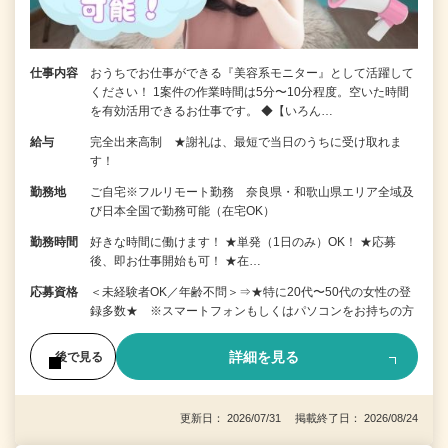
仕事内容
おうちでお仕事ができる『美容系モニター』として活躍して
ください！ 1案件の作業時間は5分〜10分程度。空いた時間
を有効活用できるお仕事です。 ◆【いろん…
給与
完全出来高制 ★謝礼は、最短で当日のうちに受け取れま
す！
勤務地
ご自宅※フルリモート勤務 奈良県・和歌山県エリア全域及
び日本全国で勤務可能（在宅OK）
勤務時間
好きな時間に働けます！ ★単発（1日のみ）OK！ ★応募
後、即お仕事開始も可！ ★在…
応募資格
＜未経験者OK／年齢不問＞⇒★特に20代〜50代の女性の登
録多数★ ※スマートフォンもしくはパソコンをお持ちの方
詳細を見る
後で見る
更新日： 2026/07/31 掲載終了日： 2026/08/24