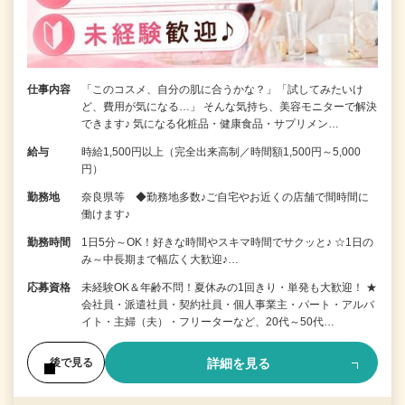
仕事内容
「このコスメ、自分の肌に合うかな？」「試してみたいけ
ど、費用が気になる…」 そんな気持ち、美容モニターで解決
できます♪ 気になる化粧品・健康食品・サプリメン…
給与
時給1,500円以上（完全出来高制／時間額1,500円～5,000
円）
勤務地
奈良県等 ◆勤務地多数♪ご自宅やお近くの店舗で間時間に
働けます♪
勤務時間
1日5分～OK！好きな時間やスキマ時間でサクッと♪ ☆1日の
み～中長期まで幅広く大歓迎♪…
応募資格
未経験OK＆年齢不問！夏休みの1回きり・単発も大歓迎！ ★
会社員・派遣社員・契約社員・個人事業主・パート・アルバ
イト・主婦（夫）・フリーターなど、20代～50代…
詳細を見る
後で見る