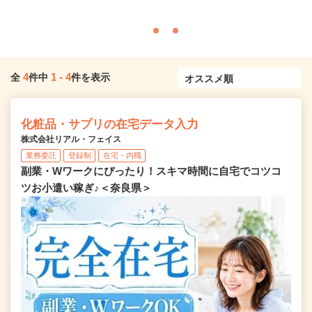
4
1
-
4
全
件中
件を表示
化粧品・サプリの在宅データ入力
株式会社リアル・フェイス
業務委託
登録制
在宅・内職
副業・Wワークにぴったり！スキマ時間に自宅でコツコ
ツお小遣い稼ぎ♪＜奈良県＞