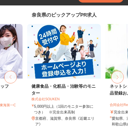
奈良県のピックアップPR求人
タッフ
健康食品・化粧品・治験等のモニ
ネットシ
ター
品登録およ
株式会社SOUKEN
合同会社Re S
T東海第一C
5,000円以上（1回のモニター参加に
つき） ※完全出来高制
完全出
京都府、滋賀県、奈良県《近畿エリ
愛知県、
ア》
和歌山県