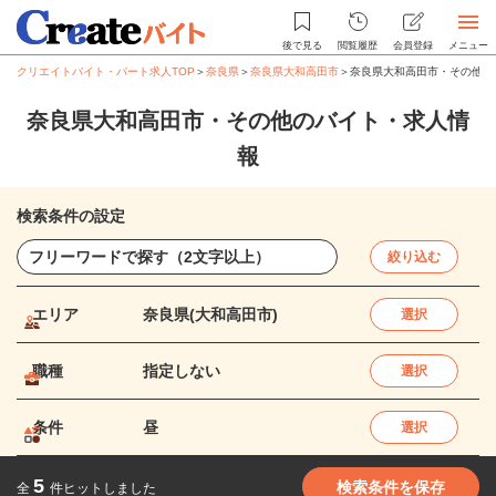
後で見る
閲覧履歴
会員登録
メニュー
クリエイトバイト・パート求人TOP
＞
奈良県
＞
奈良県大和高田市
＞
奈良県大和高田市・その他の
奈良県大和高田市・その他のバイト・求人情
報
検索条件の設定
絞り込む
エリア
奈良県(大和高田市)
選択
職種
指定しない
選択
条件
昼
選択
5
検索条件を保存
全
件ヒットしました