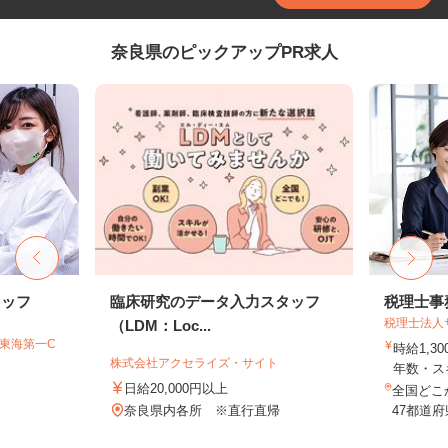
奈良県のピックアップPR求人
タッフ
臨床研究のデータ入力スタッフ
税理士事
税理士法人
（LDM：Loc...
T東海第一C
時給1,3
株式会社アクセライズ・サイト
年数・ス
日給20,000円以上
全国どこ
奈良県内各所 ※直行直帰
47都道