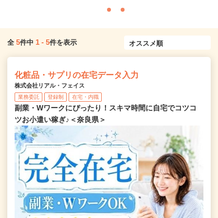
5
1
-
5
全
件中
件を表示
化粧品・サプリの在宅データ入力
株式会社リアル・フェイス
業務委託
登録制
在宅・内職
副業・Wワークにぴったり！スキマ時間に自宅でコツコ
ツお小遣い稼ぎ♪＜奈良県＞