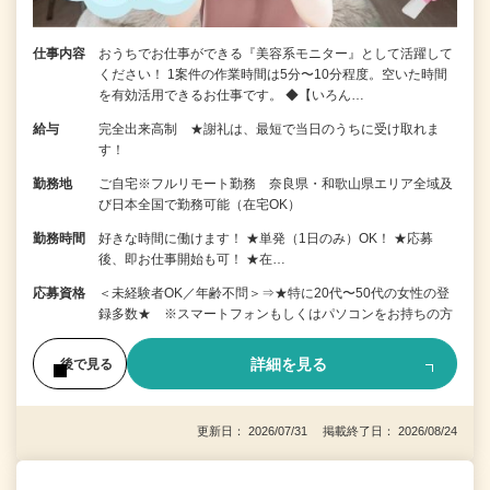
仕事内容
おうちでお仕事ができる『美容系モニター』として活躍して
ください！ 1案件の作業時間は5分〜10分程度。空いた時間
を有効活用できるお仕事です。 ◆【いろん…
給与
完全出来高制 ★謝礼は、最短で当日のうちに受け取れま
す！
勤務地
ご自宅※フルリモート勤務 奈良県・和歌山県エリア全域及
び日本全国で勤務可能（在宅OK）
勤務時間
好きな時間に働けます！ ★単発（1日のみ）OK！ ★応募
後、即お仕事開始も可！ ★在…
応募資格
＜未経験者OK／年齢不問＞⇒★特に20代〜50代の女性の登
録多数★ ※スマートフォンもしくはパソコンをお持ちの方
詳細を見る
後で見る
更新日： 2026/07/31 掲載終了日： 2026/08/24