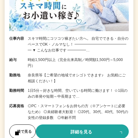
仕事内容
スキマ時間にコツコツ稼ぎたい方へ。 自宅でできる・自分の
ペースでOK・ノルマなし！ ━━━━━━━━━━━━━━
━ ▼ こんなお仕事です ━━━━━…
給与
時給1,500円以上（完全出来高制／時間額1,500円～5,000
円）
勤務地
奈良県等【ご希望の地域でオシゴトできます♪ お気軽にご
相談ください！】
勤務時間
1日5分～好きな時間、空いている時間に働けます！ ☆1回の
みの単発や短期～中長期まで…
応募資格
◎PC・スマートフォンをお持ちの方（※アンケートに必要
なため） ◎未経験者大歓迎！ ◎20代、30代、40代、50代の
女性の登録多数 ◎年齢不問
詳細を見る
後で見る