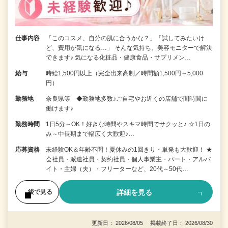
仕事内容
「このコスメ、自分の肌に合うかな？」「試してみたいけ
ど、費用が気になる…」 そんな気持ち、美容モニターで解決
できます♪ 気になる化粧品・健康食品・サプリメン…
給与
時給1,500円以上（完全出来高制／時間額1,500円～5,000
円）
勤務地
奈良県等 ◆勤務地多数♪ご自宅やお近くの店舗で間時間に
働けます♪
勤務時間
1日5分～OK！好きな時間やスキマ時間でサクッと♪ ☆1日の
み～中長期まで幅広く大歓迎♪…
応募資格
未経験OK＆年齢不問！夏休みの1回きり・単発も大歓迎！ ★
会社員・派遣社員・契約社員・個人事業主・パート・アルバ
イト・主婦（夫）・フリーターなど、20代～50代…
詳細を見る
後で見る
更新日： 2026/08/05 掲載終了日： 2026/08/30