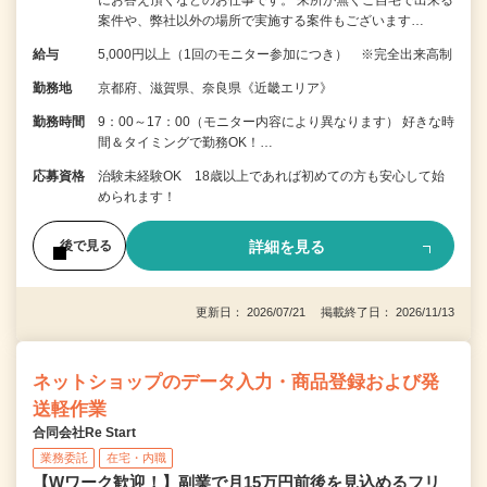
案件や、弊社以外の場所で実施する案件もございます…
給与
5,000円以上（1回のモニター参加につき） ※完全出来高制
勤務地
京都府、滋賀県、奈良県《近畿エリア》
勤務時間
9：00～17：00（モニター内容により異なります） 好きな時
間＆タイミングで勤務OK！…
応募資格
治験未経験OK 18歳以上であれば初めての方も安心して始
められます！
詳細を見る
後で見る
更新日： 2026/07/21 掲載終了日： 2026/11/13
ネットショップのデータ入力・商品登録および発
送軽作業
合同会社Re Start
業務委託
在宅・内職
【Wワーク歓迎！】副業で月15万円前後を見込めるフリ