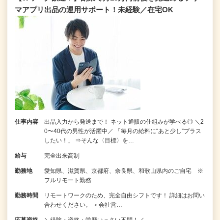
マアプリ出品の運用サポート！未経験／在宅OK
仕事内容
出品入力から発送まで！ ネット通販の仕組みが学べる◎ ＼2
0〜40代の男性が活躍中／ 「毎月の給料に“あと少し”プラス
したい！」 ⇒そんな〈目標〉を…
給与
完全出来高制
勤務地
愛知県、滋賀県、京都府、奈良県、和歌山県内のご自宅 ※
フルリモート勤務
勤務時間
リモートワークのため、完全自由シフトです！ 詳細はお問い
合わせください。 ＜会社営…