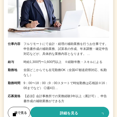
仕事内容
フルリモートにて会計・経理の補助業務を行うお仕事です。
申告書作成の補助業務、試算表の作成、年末調整・確定申告
対応などが、具体的な業務内容となります。 …
給与
時給1,300円〜1,600円以上 ※経験年数・スキルによる
勤務地
全国どこからでも在宅勤務OK（全国47都道府県対応、転勤
なし）
勤務時間
9：00〜18：00（9：00スタートで時短勤務は応相談※16：
00までなど） ◎週4日…
応募資格
【必須】会計事務所での実務経験3年以上（累計可）、申告
書作成の補助業務ができる方
詳細を見る
後で見る