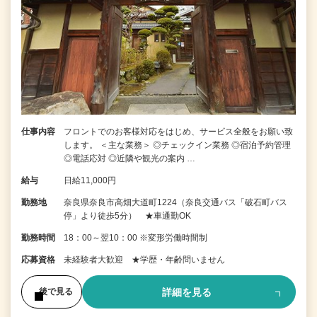
仕事内容
フロントでのお客様対応をはじめ、サービス全般をお願い致
します。 ＜主な業務＞ ◎チェックイン業務 ◎宿泊予約管理
◎電話応対 ◎近隣や観光の案内 …
給与
日給11,000円
勤務地
奈良県奈良市高畑大道町1224（奈良交通バス「破石町バス
停」より徒歩5分） ★車通勤OK
勤務時間
18：00～翌10：00 ※変形労働時間制
応募資格
未経験者大歓迎 ★学歴・年齢問いません
詳細を見る
後で見る