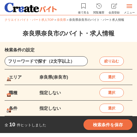
後で見る
閲覧履歴
会員登録
メニュー
クリエイトバイト・パート求人TOP
＞
奈良県
＞
奈良県奈良市のバイト・パート求人情報
奈良県奈良市のバイト・求人情報
検索条件の設定
絞り込む
エリア
奈良県(奈良市)
選択
職種
指定しない
選択
条件
指定しない
選択
10
検索条件を保存
全
件ヒットしました