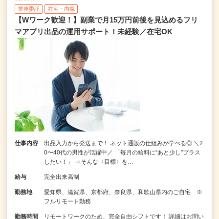
業務委託
在宅・内職
【Wワーク歓迎！】副業で月15万円前後を見込めるフリ
マアプリ出品の運用サポート！未経験／在宅OK
仕事内容
出品入力から発送まで！ ネット通販の仕組みが学べる◎ ＼2
0〜40代の男性が活躍中／ 「毎月の給料に“あと少し”プラス
したい！」 ⇒そんな〈目標〉を…
給与
完全出来高制
勤務地
愛知県、滋賀県、京都府、奈良県、和歌山県内のご自宅 ※
フルリモート勤務
勤務時間
リモートワークのため、完全自由シフトです！ 詳細はお問い