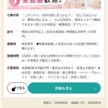
仕事内容
「このコスメ、自分の肌に合うかな？」「試してみたいけ
ど、費用が気になる…」 そんな気持ち、美容モニターで解決
できます♪ 気になる化粧品・健康食品・サプリメン…
給与
時給1,500円以上（完全出来高制／時間額1,500円～5,000
円）
勤務地
奈良県等 ◆勤務地多数♪ご自宅やお近くの店舗で間時間に
働けます♪
勤務時間
1日5分～OK！好きな時間やスキマ時間でサクッと♪ ☆1日の
み～中長期まで幅広く大歓迎♪…
応募資格
未経験OK＆年齢不問！夏休みの1回きり・単発も大歓迎！ ★
会社員・派遣社員・契約社員・個人事業主・パート・アルバ
イト・主婦（夫）・フリーターなど、20代～50代…
詳細を見る
後で見る
更新日： 2026/08/05 掲載終了日： 2026/08/30