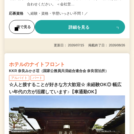
合わせください。 ＜会社営…
応募資格
＼経験・資格・学歴いっさい不問！／
詳細を見る
後で見る
更新日： 2026/07/15 掲載終了日： 2026/08/26
ホテルのナイトフロント
KKR 奈良みかさ荘（国家公務員共済組合連合会 奈良宿泊所）
アルバイト
パート
☆人と接することが好きな方大歓迎☆ 未経験OK◎ 幅広
い年代の方が活躍しています♪【車通勤OK】