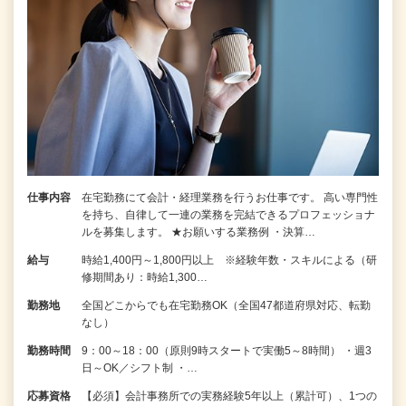
仕事内容
在宅勤務にて会計・経理業務を行うお仕事です。 高い専門性
を持ち、自律して一連の業務を完結できるプロフェッショナ
ルを募集します。 ★お願いする業務例 ・決算…
給与
時給1,400円～1,800円以上 ※経験年数・スキルによる（研
修期間あり：時給1,300…
勤務地
全国どこからでも在宅勤務OK（全国47都道府県対応、転勤
なし）
勤務時間
9：00～18：00（原則9時スタートで実働5～8時間） ・週3
日～OK／シフト制 ・…
応募資格
【必須】会計事務所での実務経験5年以上（累計可）、1つの