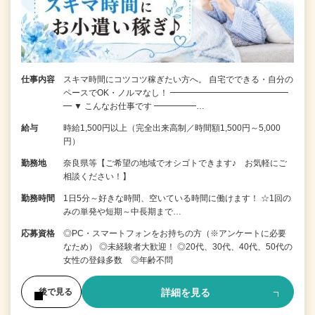
仕事内容
スキマ時間にコツコツ稼ぎたい方へ。 自宅でできる・自分の
ペースでOK・ノルマなし！ ━━━━━━━━━━━━━━
━ ▼ こんなお仕事です ━━━━━…
給与
時給1,500円以上（完全出来高制／時間額1,500円～5,000
円）
勤務地
奈良県等【ご希望の地域でオシゴトできます♪ お気軽にご
相談ください！】
勤務時間
1日5分～好きな時間、空いている時間に働けます！ ☆1回の
みの単発や短期～中長期まで…
応募資格
◎PC・スマートフォンをお持ちの方（※アンケートに必要
なため） ◎未経験者大歓迎！ ◎20代、30代、40代、50代の
女性の登録多数 ◎年齢不問
詳細を見る
後で見る