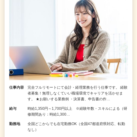
仕事内容
完全フルリモートにて会計・経理業務を行う仕事です。 経験
者募集！無理しなくていい職場環境でキャリアを活かせま
す。 ★お願いする業務例 ・決算書、申告書の作…
給与
時給1,350円～1,700円以上 ※経験年数・スキルによる（研
修期間あり：時給1,300…
勤務地
全国どこからでも在宅勤務OK（全国47都道府県対応、転勤
なし）