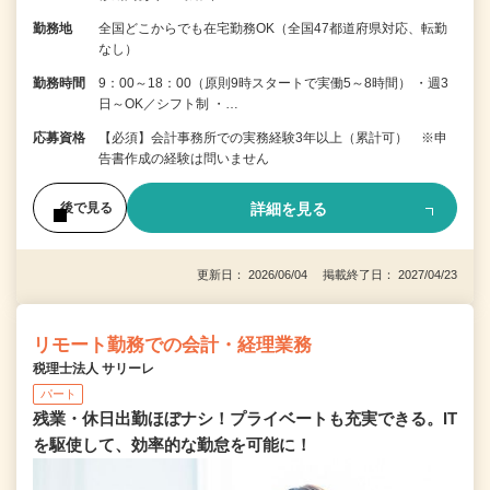
勤務地
全国どこからでも在宅勤務OK（全国47都道府県対応、転勤
なし）
勤務時間
9：00～18：00（原則9時スタートで実働5～8時間） ・週3
日～OK／シフト制 ・…
応募資格
【必須】会計事務所での実務経験3年以上（累計可） ※申
告書作成の経験は問いません
詳細を見る
後で見る
更新日： 2026/06/04 掲載終了日： 2027/04/23
リモート勤務での会計・経理業務
税理士法人 サリーレ
パート
残業・休日出勤ほぼナシ！プライベートも充実できる。IT
を駆使して、効率的な勤怠を可能に！