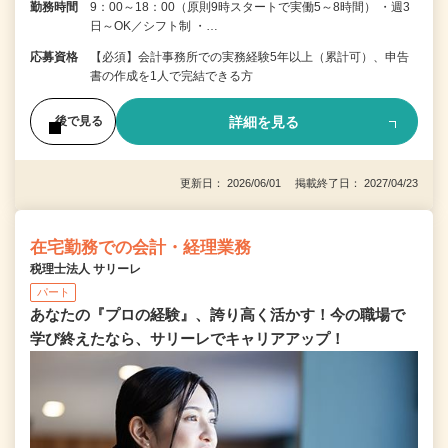
勤務時間
9：00～18：00（原則9時スタートで実働5～8時間） ・週3
日～OK／シフト制 ・…
応募資格
【必須】会計事務所での実務経験5年以上（累計可）、申告
書の作成を1人で完結できる方
詳細を見る
後で見る
更新日： 2026/06/01 掲載終了日： 2027/04/23
在宅勤務での会計・経理業務
税理士法人 サリーレ
パート
あなたの『プロの経験』、誇り高く活かす！今の職場で
学び終えたなら、サリーレでキャリアアップ！