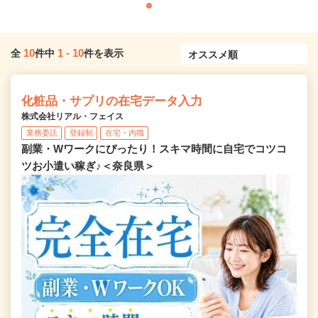
10
1
-
10
全
件中
件を表示
化粧品・サプリの在宅データ入力
株式会社リアル・フェイス
業務委託
登録制
在宅・内職
副業・Wワークにぴったり！スキマ時間に自宅でコツコ
ツお小遣い稼ぎ♪＜奈良県＞