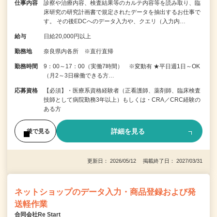
仕事内容
診察や治療内容、検査結果等のカルテ内容等を読み取り、臨
床研究の研究計画書で規定されたデータを抽出するお仕事で
す。 その後EDCへのデータ入力や、クエリ（入力内…
給与
日給20,000円以上
勤務地
奈良県内各所 ※直行直帰
勤務時間
9：00～17：00（実働7時間） ※変動有 ★平日週1日～OK
（月2～3日稼働できる方…
応募資格
【必須】・医療系資格経験者（正看護師、薬剤師、臨床検査
技師として病院勤務3年以上）もしくは・CRA／CRC経験の
ある方
詳細を見る
後で見る
更新日： 2026/05/12 掲載終了日： 2027/03/31
ネットショップのデータ入力・商品登録および発
送軽作業
合同会社Re Start