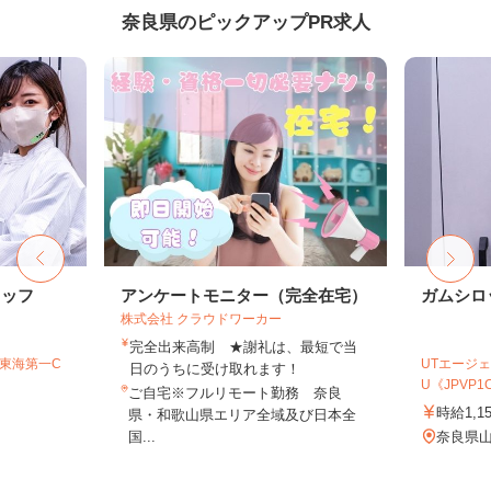
奈良県のピックアップPR求人
タッフ
アンケートモニター（完全在宅）
ガムシロ
株式会社 クラウドワーカー
完全出来高制 ★謝礼は、最短で当
T東海第一C
UTエージェ
日のうちに受け取れます！
U《JPVP1
ご自宅※フルリモート勤務 奈良
時給1,1
県・和歌山県エリア全域及び日本全
国...
奈良県