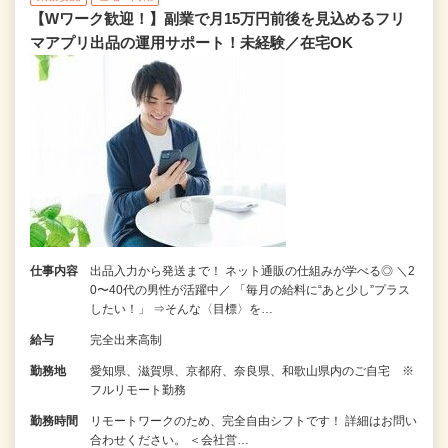
【Wワーク歓迎！】副業で月15万円前後を見込めるフリ
マアプリ出品の運用サポート！未経験／在宅OK
仕事内容
出品入力から発送まで！ ネット通販の仕組みが学べる◎ ＼2
0〜40代の男性が活躍中／ 「毎月の給料に“あと少し”プラス
したい！」 ⇒そんな〈目標〉を…
給与
完全出来高制
勤務地
愛知県、滋賀県、京都府、奈良県、和歌山県内のご自宅 ※
フルリモート勤務
勤務時間
リモートワークのため、完全自由シフトです！ 詳細はお問い
合わせください。 ＜会社営…