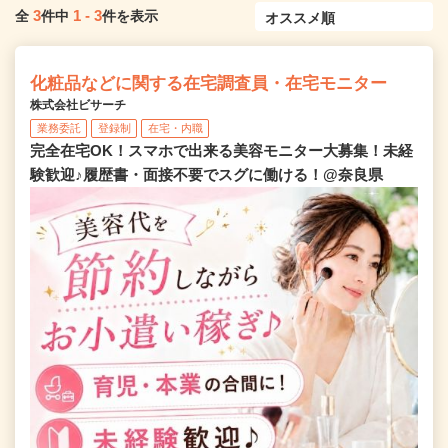
3
1
-
3
全
件中
件を表示
化粧品などに関する在宅調査員・在宅モニター
株式会社ビサーチ
業務委託
登録制
在宅・内職
完全在宅OK！スマホで出来る美容モニター大募集！未経
験歓迎♪履歴書・面接不要でスグに働ける！@奈良県