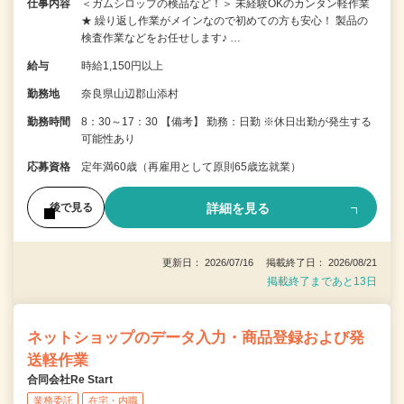
仕事内容
＜ガムシロップの検品など！＞ 未経験OKのカンタン軽作業
★ 繰り返し作業がメインなので初めての方も安心！ 製品の
検査作業などをお任せします♪ …
給与
時給1,150円以上
勤務地
奈良県山辺郡山添村
勤務時間
8：30～17：30 【備考】 勤務：日勤 ※休日出勤が発生する
可能性あり
応募資格
定年満60歳（再雇用として原則65歳迄就業）
詳細を見る
後で見る
更新日： 2026/07/16 掲載終了日： 2026/08/21
掲載終了まであと13日
ネットショップのデータ入力・商品登録および発
送軽作業
合同会社Re Start
業務委託
在宅・内職