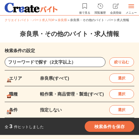
後で見る
閲覧履歴
会員登録
メニュー
クリエイトバイト・パート求人TOP
＞
奈良県
＞
奈良県・その他のバイト・パート求人情報
奈良県・その他のバイト・求人情報
検索条件の設定
絞り込む
エリア
奈良県(すべて)
選択
職種
軽作業・商品管理・製造(すべて)
選択
条件
指定しない
選択
3
検索条件を保存
全
件ヒットしました