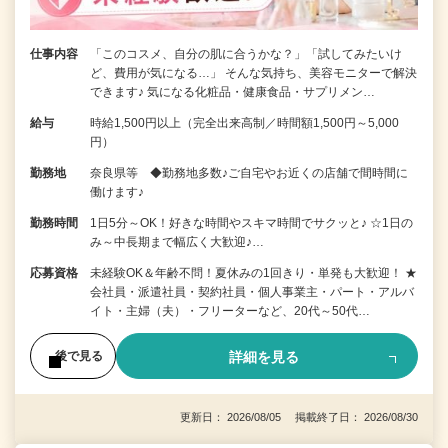
仕事内容
「このコスメ、自分の肌に合うかな？」「試してみたいけ
ど、費用が気になる…」 そんな気持ち、美容モニターで解決
できます♪ 気になる化粧品・健康食品・サプリメン…
給与
時給1,500円以上（完全出来高制／時間額1,500円～5,000
円）
勤務地
奈良県等 ◆勤務地多数♪ご自宅やお近くの店舗で間時間に
働けます♪
勤務時間
1日5分～OK！好きな時間やスキマ時間でサクッと♪ ☆1日の
み～中長期まで幅広く大歓迎♪…
応募資格
未経験OK＆年齢不問！夏休みの1回きり・単発も大歓迎！ ★
会社員・派遣社員・契約社員・個人事業主・パート・アルバ
イト・主婦（夫）・フリーターなど、20代～50代…
詳細を見る
後で見る
更新日： 2026/08/05 掲載終了日： 2026/08/30