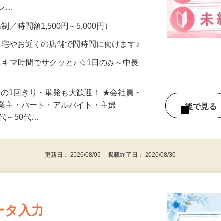
、美容モニターで解決できます♪ 気になる
メン…
制／時間額1,500円～5,000円）
自宅やお近くの店舗で間時間に働けます♪
スキマ時間でサクッと♪ ☆1日のみ～中長
みの1回きり・単発も大歓迎！ ★会社員・
事業主・パート・アルバイト・主婦
後で見
代～50代…
更新日： 2026/08/05 掲載終了日： 2026/08/30