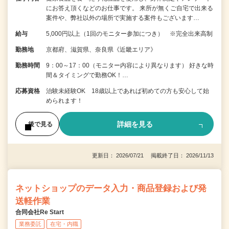
にお答え頂くなどのお仕事です。 来所が無くご自宅で出来る
案件や、弊社以外の場所で実施する案件もございます…
給与
5,000円以上（1回のモニター参加につき） ※完全出来高制
勤務地
京都府、滋賀県、奈良県《近畿エリア》
勤務時間
9：00～17：00（モニター内容により異なります） 好きな時
間＆タイミングで勤務OK！…
応募資格
治験未経験OK 18歳以上であれば初めての方も安心して始
められます！
詳細を見る
後で見る
更新日： 2026/07/21 掲載終了日： 2026/11/13
ネットショップのデータ入力・商品登録および発
送軽作業
合同会社Re Start
業務委託
在宅・内職