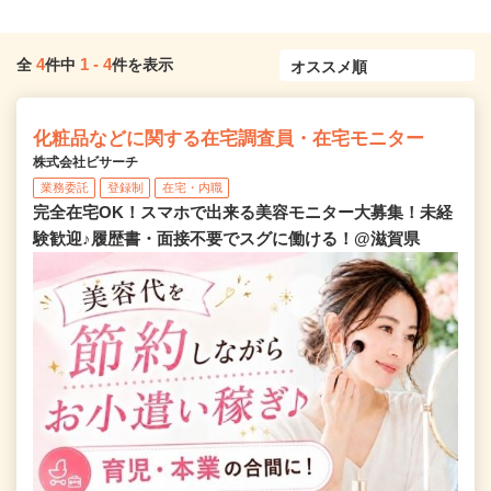
4
1
-
4
全
件中
件を表示
化粧品などに関する在宅調査員・在宅モニター
株式会社ビサーチ
業務委託
登録制
在宅・内職
完全在宅OK！スマホで出来る美容モニター大募集！未経
験歓迎♪履歴書・面接不要でスグに働ける！@滋賀県