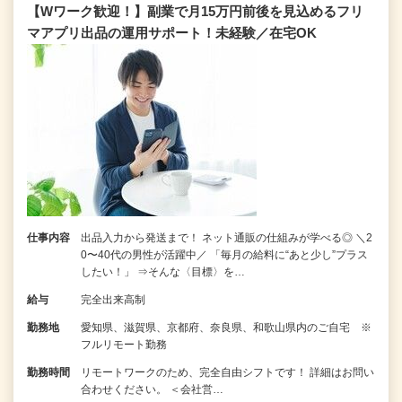
【Wワーク歓迎！】副業で月15万円前後を見込めるフリ
マアプリ出品の運用サポート！未経験／在宅OK
仕事内容
出品入力から発送まで！ ネット通販の仕組みが学べる◎ ＼2
0〜40代の男性が活躍中／ 「毎月の給料に“あと少し”プラス
したい！」 ⇒そんな〈目標〉を…
給与
完全出来高制
勤務地
愛知県、滋賀県、京都府、奈良県、和歌山県内のご自宅 ※
フルリモート勤務
勤務時間
リモートワークのため、完全自由シフトです！ 詳細はお問い
合わせください。 ＜会社営…