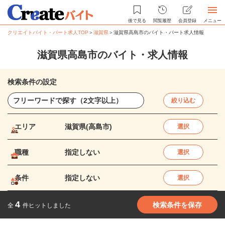
後で見る
閲覧履歴
会員登録
メニュー
クリエイトバイト・パート求人TOP
＞
滋賀県
＞
滋賀県高島市のバイト・パート求人情報
滋賀県高島市のバイト・求人情報
検索条件の設定
絞り込む
エリア
滋賀県(高島市)
選択
職種
指定しない
選択
条件
指定しない
選択
4
検索条件を保存
全
件ヒットしました