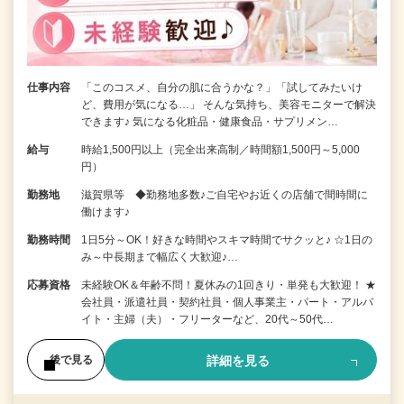
仕事内容
「このコスメ、自分の肌に合うかな？」「試してみたいけ
ど、費用が気になる…」 そんな気持ち、美容モニターで解決
できます♪ 気になる化粧品・健康食品・サプリメン…
給与
時給1,500円以上（完全出来高制／時間額1,500円～5,000
円）
勤務地
滋賀県等 ◆勤務地多数♪ご自宅やお近くの店舗で間時間に
働けます♪
勤務時間
1日5分～OK！好きな時間やスキマ時間でサクッと♪ ☆1日の
み～中長期まで幅広く大歓迎♪…
応募資格
未経験OK＆年齢不問！夏休みの1回きり・単発も大歓迎！ ★
会社員・派遣社員・契約社員・個人事業主・パート・アルバ
イト・主婦（夫）・フリーターなど、20代～50代…
詳細を見る
後で見る