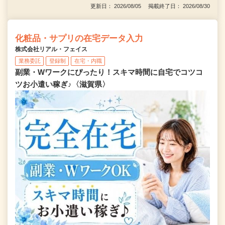
更新日： 2026/08/05 掲載終了日： 2026/08/30
化粧品・サプリの在宅データ入力
株式会社リアル・フェイス
業務委託
登録制
在宅・内職
副業・Wワークにぴったり！スキマ時間に自宅でコツコ
ツお小遣い稼ぎ♪〈滋賀県〉