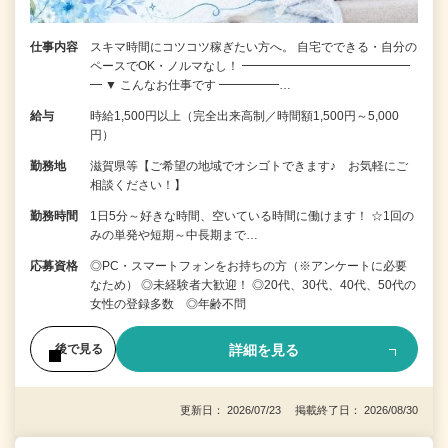
仕事内容
スキマ時間にコツコツ稼ぎたい方へ。 自宅でできる・自分の
ペースでOK・ノルマなし！ ━━━━━━━━━━━━━━
━ ▼ こんなお仕事です ━━━━━…
給与
時給1,500円以上（完全出来高制／時間額1,500円～5,000
円）
勤務地
滋賀県等【ご希望の地域でオシゴトできます♪ お気軽にご
相談ください！】
勤務時間
1日5分～好きな時間、空いている時間に働けます！ ☆1回の
みの単発や短期～中長期まで…
応募資格
◎PC・スマートフォンをお持ちの方（※アンケートに必要
なため） ◎未経験者大歓迎！ ◎20代、30代、40代、50代の
女性の登録多数 ◎年齢不問
詳細を見る
後で見る
更新日： 2026/07/23 掲載終了日： 2026/08/30