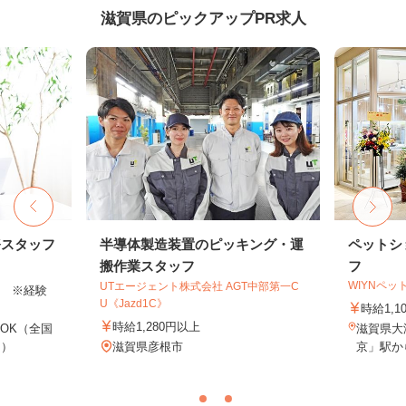
滋賀県のピックアップPR求人
務スタッフ
半導体製造装置のピッキング・運
ペットシ
搬作業スタッフ
フ
WIYNペッ
UTエージェント株式会社 AGT中部第一C
以上 ※経験
U《Jazd1C》
時給1,1
時給1,280円以上
OK（全国
滋賀県大
し）
滋賀県彦根市
京」駅か