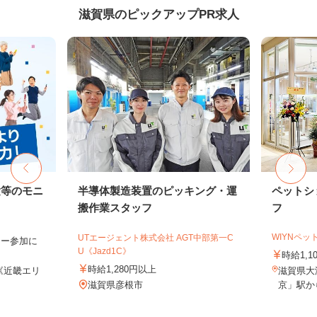
滋賀県のピックアップPR求人
験等のモニ
半導体製造装置のピッキング・運
ペットシ
搬作業スタッフ
フ
WIYNペッ
UTエージェント株式会社 AGT中部第一C
ター参加に
U《Jazd1C》
時給1,1
時給1,280円以上
《近畿エリ
滋賀県大
滋賀県彦根市
京」駅か