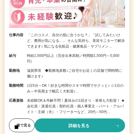
仕事内容
「このコスメ、自分の肌に合うかな？」「試してみたいけ
ど、費用が気になる…」 そんな気持ち、美容モニターで解決
できます♪ 気になる化粧品・健康食品・サプリメン…
給与
時給1,500円以上（完全出来高制／時間額1,500円～5,000
円）
勤務地
滋賀県等 ◆勤務地多数♪ご自宅やお近くの店舗で間時間に
働けます♪
勤務時間
1日5分～OK！好きな時間やスキマ時間でサクッと♪ ☆1日の
み～中長期まで幅広く大歓迎♪…
応募資格
未経験OK＆年齢不問！夏休みの1回きり・単発も大歓迎！ ★
会社員・派遣社員・契約社員・個人事業主・パート・アルバ
イト・主婦（夫）・フリーターなど、20代～50代…
詳細を見る
後で見る