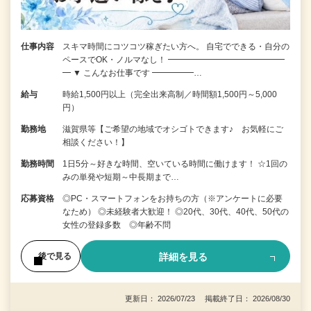
仕事内容
スキマ時間にコツコツ稼ぎたい方へ。 自宅でできる・自分の
ペースでOK・ノルマなし！ ━━━━━━━━━━━━━━
━ ▼ こんなお仕事です ━━━━━…
給与
時給1,500円以上（完全出来高制／時間額1,500円～5,000
円）
勤務地
滋賀県等【ご希望の地域でオシゴトできます♪ お気軽にご
相談ください！】
勤務時間
1日5分～好きな時間、空いている時間に働けます！ ☆1回の
みの単発や短期～中長期まで…
応募資格
◎PC・スマートフォンをお持ちの方（※アンケートに必要
なため） ◎未経験者大歓迎！ ◎20代、30代、40代、50代の
女性の登録多数 ◎年齢不問
詳細を見る
後で見る
更新日： 2026/07/23 掲載終了日： 2026/08/30