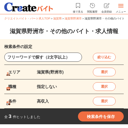
後で見る
閲覧履歴
会員登録
メニュー
クリエイトバイト・パート求人TOP
＞
滋賀県
＞
滋賀県野洲市
＞
滋賀県野洲市・その他のバイト・
滋賀県野洲市・その他のバイト・求人情報
検索条件の設定
絞り込む
エリア
滋賀県(野洲市)
選択
職種
指定しない
選択
条件
高収入
選択
3
検索条件を保存
全
件ヒットしました