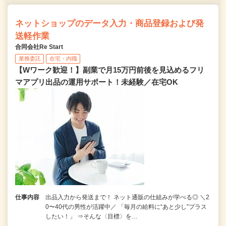
ネットショップのデータ入力・商品登録および発
送軽作業
合同会社Re Start
業務委託
在宅・内職
【Wワーク歓迎！】副業で月15万円前後を見込めるフリ
マアプリ出品の運用サポート！未経験／在宅OK
仕事内容
出品入力から発送まで！ ネット通販の仕組みが学べる◎ ＼2
0〜40代の男性が活躍中／ 「毎月の給料に“あと少し”プラス
したい！」 ⇒そんな〈目標〉を…