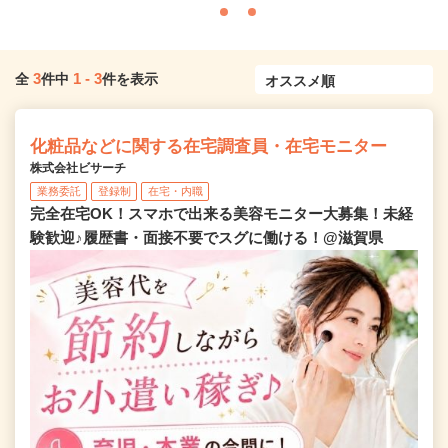
3
1
-
3
全
件中
件を表示
化粧品などに関する在宅調査員・在宅モニター
株式会社ビサーチ
業務委託
登録制
在宅・内職
完全在宅OK！スマホで出来る美容モニター大募集！未経
験歓迎♪履歴書・面接不要でスグに働ける！@滋賀県