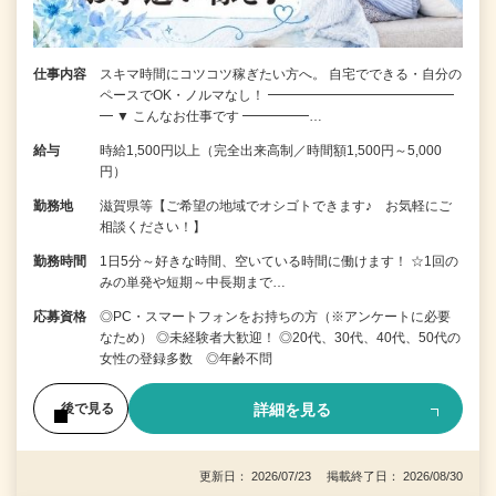
仕事内容
スキマ時間にコツコツ稼ぎたい方へ。 自宅でできる・自分の
ペースでOK・ノルマなし！ ━━━━━━━━━━━━━━
━ ▼ こんなお仕事です ━━━━━…
給与
時給1,500円以上（完全出来高制／時間額1,500円～5,000
円）
勤務地
滋賀県等【ご希望の地域でオシゴトできます♪ お気軽にご
相談ください！】
勤務時間
1日5分～好きな時間、空いている時間に働けます！ ☆1回の
みの単発や短期～中長期まで…
応募資格
◎PC・スマートフォンをお持ちの方（※アンケートに必要
なため） ◎未経験者大歓迎！ ◎20代、30代、40代、50代の
女性の登録多数 ◎年齢不問
詳細を見る
後で見る
更新日： 2026/07/23 掲載終了日： 2026/08/30