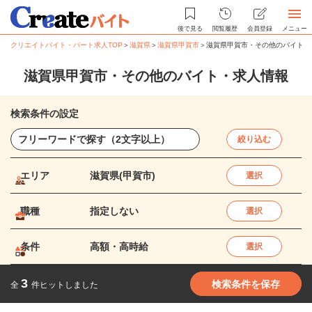
後で見る
閲覧履歴
会員登録
メニュー
クリエイトバイト・パート求人TOP
＞
滋賀県
＞
滋賀県甲賀市
＞
滋賀県甲賀市・その他のバイト・
滋賀県甲賀市・その他のバイト・求人情報
検索条件の設定
絞り込む
エリア
滋賀県(甲賀市)
選択
職種
指定しない
選択
条件
高額・高時給
選択
3
検索条件を保存
全
件ヒットしました