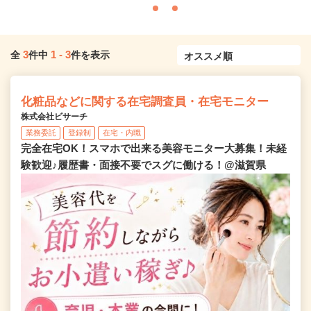
3
1
-
3
全
件中
件を表示
化粧品などに関する在宅調査員・在宅モニター
株式会社ビサーチ
業務委託
登録制
在宅・内職
完全在宅OK！スマホで出来る美容モニター大募集！未経
験歓迎♪履歴書・面接不要でスグに働ける！@滋賀県