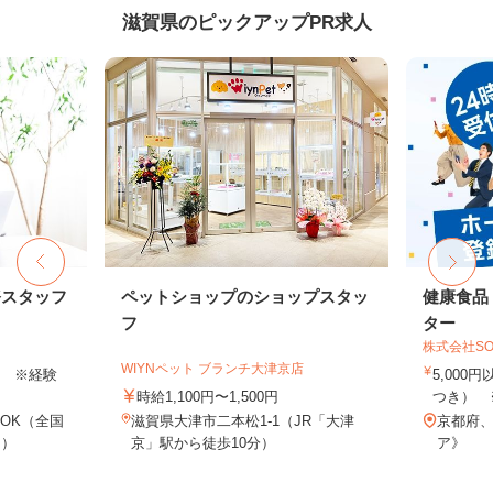
滋賀県のピックアップPR求人
務スタッフ
ペットショップのショップスタッ
健康食品
フ
ター
株式会社SO
WIYNペット ブランチ大津京店
以上 ※経験
5,000
時給1,100円〜1,500円
つき） 
OK（全国
滋賀県大津市二本松1-1（JR「大津
京都府
し）
京」駅から徒歩10分）
ア》