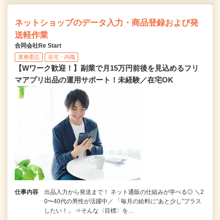
ネットショップのデータ入力・商品登録および発
送軽作業
合同会社Re Start
業務委託
在宅・内職
【Wワーク歓迎！】副業で月15万円前後を見込めるフリ
マアプリ出品の運用サポート！未経験／在宅OK
仕事内容
出品入力から発送まで！ ネット通販の仕組みが学べる◎ ＼2
0〜40代の男性が活躍中／ 「毎月の給料に“あと少し”プラス
したい！」 ⇒そんな〈目標〉を…