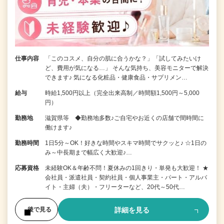
仕事内容
「このコスメ、自分の肌に合うかな？」「試してみたいけ
ど、費用が気になる…」 そんな気持ち、美容モニターで解決
できます♪ 気になる化粧品・健康食品・サプリメン…
給与
時給1,500円以上（完全出来高制／時間額1,500円～5,000
円）
勤務地
滋賀県等 ◆勤務地多数♪ご自宅やお近くの店舗で間時間に
働けます♪
勤務時間
1日5分～OK！好きな時間やスキマ時間でサクッと♪ ☆1日の
み～中長期まで幅広く大歓迎♪…
応募資格
未経験OK＆年齢不問！夏休みの1回きり・単発も大歓迎！ ★
会社員・派遣社員・契約社員・個人事業主・パート・アルバ
イト・主婦（夫）・フリーターなど、20代～50代…
詳細を見る
後で見る