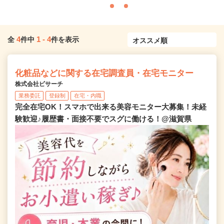
4
1
-
4
全
件中
件を表示
化粧品などに関する在宅調査員・在宅モニター
株式会社ビサーチ
業務委託
登録制
在宅・内職
完全在宅OK！スマホで出来る美容モニター大募集！未経
験歓迎♪履歴書・面接不要でスグに働ける！@滋賀県