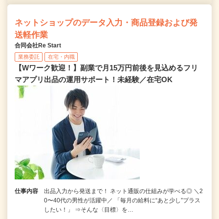
ネットショップのデータ入力・商品登録および発
送軽作業
合同会社Re Start
業務委託
在宅・内職
【Wワーク歓迎！】副業で月15万円前後を見込めるフリ
マアプリ出品の運用サポート！未経験／在宅OK
仕事内容
出品入力から発送まで！ ネット通販の仕組みが学べる◎ ＼2
0〜40代の男性が活躍中／ 「毎月の給料に“あと少し”プラス
したい！」 ⇒そんな〈目標〉を…