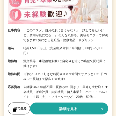
仕事内容
「このコスメ、自分の肌に合うかな？」「試してみたいけ
ど、費用が気になる…」 そんな気持ち、美容モニターで解決
できます♪ 気になる化粧品・健康食品・サプリメン…
給与
時給1,500円以上（完全出来高制／時間額1,500円～5,000
円）
勤務地
滋賀県等 ◆勤務地多数♪ご自宅やお近くの店舗で間時間に
働けます♪
勤務時間
1日5分～OK！好きな時間やスキマ時間でサクッと♪ ☆1日の
み～中長期まで幅広く大歓迎♪…
応募資格
未経験OK＆年齢不問！夏休みの1回きり・単発も大歓迎！ ★
会社員・派遣社員・契約社員・個人事業主・パート・アルバ
イト・主婦（夫）・フリーターなど、20代～50代…
詳細を見る
後で見る