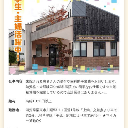
仕事内容
来院される患者さんの受付や歯科助手業務をお願いします。
無資格・未経験OKの歯科医院での簡単なお仕事です☆自動
精算機を完備しているので会計業務はありません♪ …
給与
時給1,150円以上
勤務地
滋賀県栗東市川辺53-1（国道1号線「上鈎」交差点より車で
約2分、JR草津線「手原」駅南口より車で約4分）★マイカ
ー通勤OK