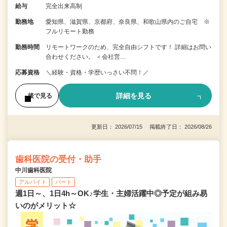
給与
完全出来高制
勤務地
愛知県、滋賀県、京都府、奈良県、和歌山県内のご自宅 ※
フルリモート勤務
勤務時間
リモートワークのため、完全自由シフトです！ 詳細はお問い
合わせください。 ＜会社営…
応募資格
＼経験・資格・学歴いっさい不問！／
詳細を見る
後で見る
更新日： 2026/07/15 掲載終了日： 2026/08/26
歯科医院の受付・助手
中川歯科医院
アルバイト
パート
週1日～、1日4h～OK♪学生・主婦活躍中◎予定が組み易
いのがメリット☆