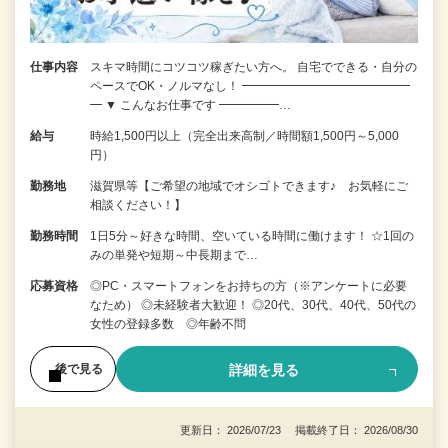
仕事内容
スキマ時間にコツコツ稼ぎたい方へ。 自宅でできる・自分の
ペースでOK・ノルマなし！ ━━━━━━━━━━━━━━
━ ▼ こんなお仕事です ━━━━━…
給与
時給1,500円以上（完全出来高制／時間額1,500円～5,000
円）
勤務地
滋賀県等【ご希望の地域でオシゴトできます♪ お気軽にご
相談ください！】
勤務時間
1日5分～好きな時間、空いている時間に働けます！ ☆1回の
みの単発や短期～中長期まで…
応募資格
◎PC・スマートフォンをお持ちの方（※アンケートに必要
なため） ◎未経験者大歓迎！ ◎20代、30代、40代、50代の
女性の登録多数 ◎年齢不問
詳細を見る
後で見る
更新日： 2026/07/23 掲載終了日： 2026/08/30