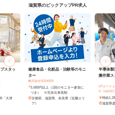
滋賀県のピックアップPR求人
ップスタッ
健康食品・化粧品・治験等のモニ
半導体製
ター
搬作業ス
株式会社SOUKEN
店
UTエージェ
5,000円以上（1回のモニター参加に
U《Jazd1
つき） ※完全出来高制
時給1,2
JR「大津
京都府、滋賀県、奈良県《近畿エリ
ア》
滋賀県