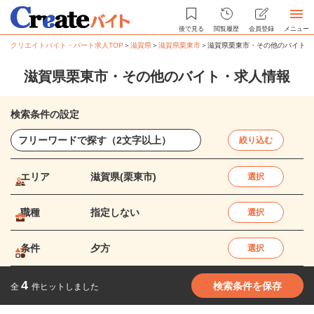
後で見る
閲覧履歴
会員登録
メニュー
クリエイトバイト・パート求人TOP
＞
滋賀県
＞
滋賀県栗東市
＞
滋賀県栗東市・その他のバイト・
滋賀県栗東市・その他のバイト・求人情報
検索条件の設定
絞り込む
エリア
滋賀県(栗東市)
選択
職種
指定しない
選択
条件
夕方
選択
4
検索条件を保存
全
件ヒットしました