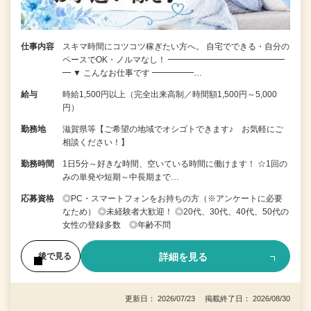
仕事内容
スキマ時間にコツコツ稼ぎたい方へ。 自宅でできる・自分の
ペースでOK・ノルマなし！ ━━━━━━━━━━━━━━
━ ▼ こんなお仕事です ━━━━━…
給与
時給1,500円以上（完全出来高制／時間額1,500円～5,000
円）
勤務地
滋賀県等【ご希望の地域でオシゴトできます♪ お気軽にご
相談ください！】
勤務時間
1日5分～好きな時間、空いている時間に働けます！ ☆1回の
みの単発や短期～中長期まで…
応募資格
◎PC・スマートフォンをお持ちの方（※アンケートに必要
なため） ◎未経験者大歓迎！ ◎20代、30代、40代、50代の
女性の登録多数 ◎年齢不問
詳細を見る
後で見る
更新日： 2026/07/23 掲載終了日： 2026/08/30