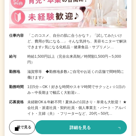
仕事内容
「このコスメ、自分の肌に合うかな？」「試してみたいけ
ど、費用が気になる…」 そんな気持ち、美容モニターで解決
できます♪ 気になる化粧品・健康食品・サプリメン…
給与
時給1,500円以上（完全出来高制／時間額1,500円～5,000
円）
勤務地
滋賀県等 ◆勤務地多数♪ご自宅やお近くの店舗で間時間に
働けます♪
勤務時間
1日5分～OK！好きな時間やスキマ時間でサクッと♪ ☆1日の
み～中長期まで幅広く大歓迎♪…
応募資格
未経験OK＆年齢不問！夏休みの1回きり・単発も大歓迎！ ★
会社員・派遣社員・契約社員・個人事業主・パート・アルバ
イト・主婦（夫）・フリーターなど、20代～50代…
詳細を見る
後で見る