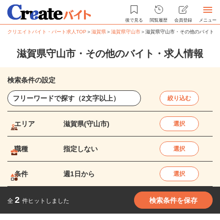
後で見る
閲覧履歴
会員登録
メニュー
クリエイトバイト・パート求人TOP
＞
滋賀県
＞
滋賀県守山市
＞
滋賀県守山市・その他のバイト・
滋賀県守山市・その他のバイト・求人情報
検索条件の設定
絞り込む
エリア
滋賀県(守山市)
選択
職種
指定しない
選択
条件
週1日から
選択
2
検索条件を保存
全
件ヒットしました