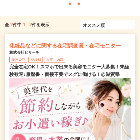
2
1
-
2
全
件中
件を表示
化粧品などに関する在宅調査員・在宅モニター
株式会社ビサーチ
業務委託
登録制
在宅・内職
完全在宅OK！スマホで出来る美容モニター大募集！未経
験歓迎♪履歴書・面接不要でスグに働ける！@滋賀県