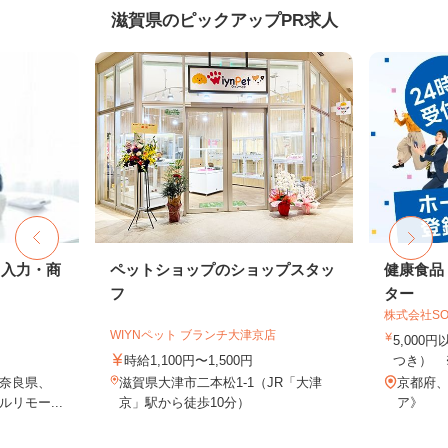
滋賀県のピックアップPR求人
タ入力・商
ペットショップのショップスタッ
健康食品
フ
ター
株式会社SO
WIYNペット ブランチ大津京店
5,000
時給1,100円〜1,500円
つき） 
奈良県、
滋賀県大津市二本松1-1（JR「大津
京都府
リモー...
京」駅から徒歩10分）
ア》