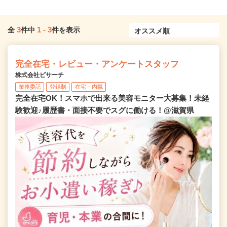
3
1
-
3
全
件中
件を表示
完全在宅・レビュー・アンケートスタッフ
株式会社ビサーチ
業務委託
登録制
在宅・内職
完全在宅OK！スマホで出来る美容モニター大募集！未経
験歓迎♪履歴書・面接不要でスグに働ける！@滋賀県