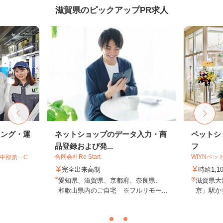
滋賀県のピックアップPR求人
キング・運
ネットショップのデータ入力・商
ペットシ
品登録および発...
フ
合同会社Re Start
WIYNペッ
T中部第一C
完全出来高制
時給1,1
愛知県、滋賀県、京都府、奈良県、
滋賀県大
和歌山県内のご自宅 ※フルリモー...
京」駅か