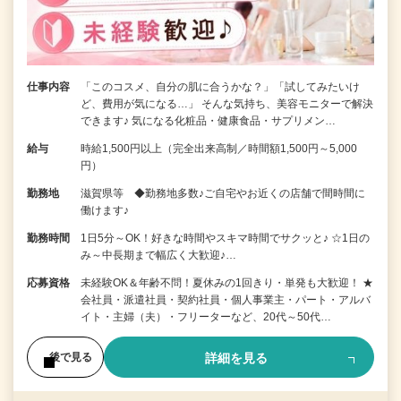
仕事内容
「このコスメ、自分の肌に合うかな？」「試してみたいけ
ど、費用が気になる…」 そんな気持ち、美容モニターで解決
できます♪ 気になる化粧品・健康食品・サプリメン…
給与
時給1,500円以上（完全出来高制／時間額1,500円～5,000
円）
勤務地
滋賀県等 ◆勤務地多数♪ご自宅やお近くの店舗で間時間に
働けます♪
勤務時間
1日5分～OK！好きな時間やスキマ時間でサクッと♪ ☆1日の
み～中長期まで幅広く大歓迎♪…
応募資格
未経験OK＆年齢不問！夏休みの1回きり・単発も大歓迎！ ★
会社員・派遣社員・契約社員・個人事業主・パート・アルバ
イト・主婦（夫）・フリーターなど、20代～50代…
詳細を見る
後で見る