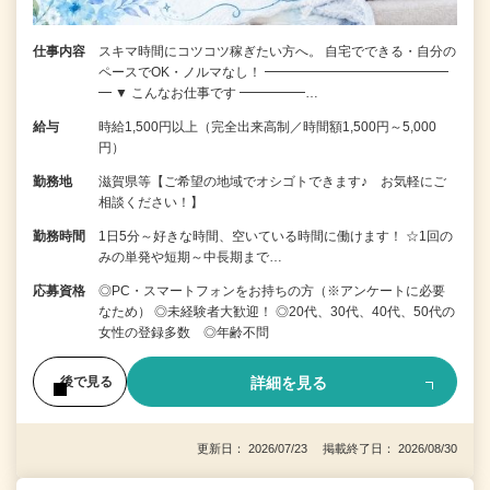
仕事内容
スキマ時間にコツコツ稼ぎたい方へ。 自宅でできる・自分の
ペースでOK・ノルマなし！ ━━━━━━━━━━━━━━
━ ▼ こんなお仕事です ━━━━━…
給与
時給1,500円以上（完全出来高制／時間額1,500円～5,000
円）
勤務地
滋賀県等【ご希望の地域でオシゴトできます♪ お気軽にご
相談ください！】
勤務時間
1日5分～好きな時間、空いている時間に働けます！ ☆1回の
みの単発や短期～中長期まで…
応募資格
◎PC・スマートフォンをお持ちの方（※アンケートに必要
なため） ◎未経験者大歓迎！ ◎20代、30代、40代、50代の
女性の登録多数 ◎年齢不問
詳細を見る
後で見る
更新日： 2026/07/23 掲載終了日： 2026/08/30