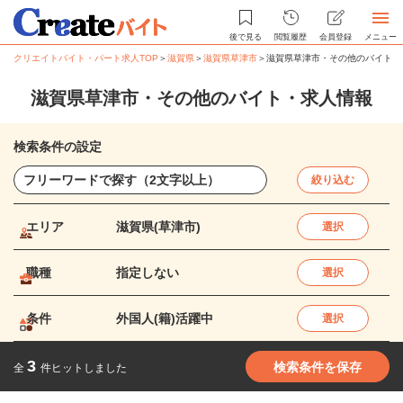
後で見る
閲覧履歴
会員登録
メニュー
クリエイトバイト・パート求人TOP
＞
滋賀県
＞
滋賀県草津市
＞
滋賀県草津市・その他のバイト・
滋賀県草津市・その他のバイト・求人情報
検索条件の設定
絞り込む
エリア
滋賀県(草津市)
選択
職種
指定しない
選択
条件
外国人(籍)活躍中
選択
3
検索条件を保存
全
件ヒットしました