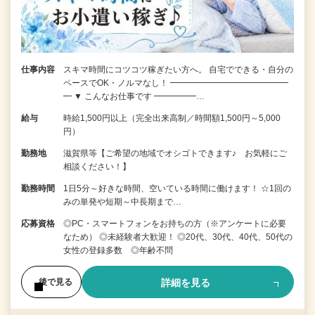
仕事内容
スキマ時間にコツコツ稼ぎたい方へ。 自宅でできる・自分の
ペースでOK・ノルマなし！ ━━━━━━━━━━━━━━
━ ▼ こんなお仕事です ━━━━━…
給与
時給1,500円以上（完全出来高制／時間額1,500円～5,000
円）
勤務地
滋賀県等【ご希望の地域でオシゴトできます♪ お気軽にご
相談ください！】
勤務時間
1日5分～好きな時間、空いている時間に働けます！ ☆1回の
みの単発や短期～中長期まで…
応募資格
◎PC・スマートフォンをお持ちの方（※アンケートに必要
なため） ◎未経験者大歓迎！ ◎20代、30代、40代、50代の
女性の登録多数 ◎年齢不問
詳細を見る
後で見る