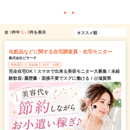
3
1
-
3
全
件中
件を表示
化粧品などに関する在宅調査員・在宅モニター
株式会社ビサーチ
業務委託
登録制
在宅・内職
完全在宅OK！スマホで出来る美容モニター大募集！未経
験歓迎♪履歴書・面接不要でスグに働ける！@滋賀県