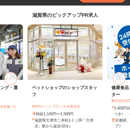
滋賀県のピックアップPR求人
キング・運
ペットショップのショップスタッ
健康食品
フ
ター
株式会社SO
WIYNペット ブランチ大津京店
T中部第一C
5,000
時給1,100円〜1,500円
つき） 
滋賀県大津市二本松1-1（JR「大津
京都府
京」駅から徒歩10分）
ア》