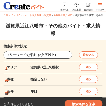
後で見る
閲覧履歴
会員登録
メニュー
クリエイトバイト・パート求人TOP
＞
滋賀県
＞
滋賀県近江八幡市
＞
滋賀県近江八幡市・その他の
滋賀県近江八幡市・その他のバイト・求人情
報
検索条件の設定
絞り込む
エリア
滋賀県(近江八幡市)
選択
職種
指定しない
選択
条件
即日
選択
3
検索条件を保存
全
件ヒットしました