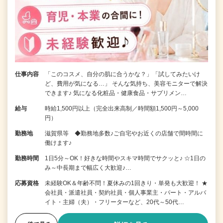
仕事内容
「このコスメ、自分の肌に合うかな？」「試してみたいけ
ど、費用が気になる…」 そんな気持ち、美容モニターで解決
できます♪ 気になる化粧品・健康食品・サプリメン…
給与
時給1,500円以上（完全出来高制／時間額1,500円～5,000
円）
勤務地
滋賀県等 ◆勤務地多数♪ご自宅やお近くの店舗で間時間に
働けます♪
勤務時間
1日5分～OK！好きな時間やスキマ時間でサクッと♪ ☆1日の
み～中長期まで幅広く大歓迎♪…
応募資格
未経験OK＆年齢不問！夏休みの1回きり・単発も大歓迎！ ★
会社員・派遣社員・契約社員・個人事業主・パート・アルバ
イト・主婦（夫）・フリーターなど、20代～50代…