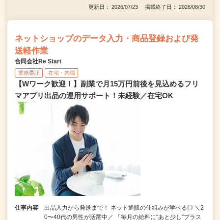
更新日： 2026/07/23 掲載終了日： 2026/08/30
ネットショップのデータ入力・商品登録および発
送軽作業
合同会社Re Start
業務委託
在宅・内職
【Wワーク歓迎！】副業で月15万円前後を見込めるフリ
マアプリ出品の運用サポート！未経験／在宅OK
仕事内容
出品入力から発送まで！ ネット通販の仕組みが学べる◎ ＼2
0〜40代の男性が活躍中／ 「毎月の給料に“あと少し”プラス