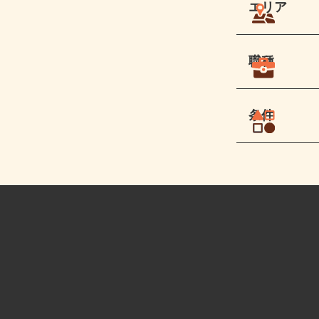
エリア
職種
条件