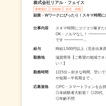
化粧品・サプリの在宅デ
株式会社リアル・フェイス
業務委託
登録制
在宅・内職
副業・Wワークにぴったり！スキマ時間に
仕事内容
スキマ時間にコツコツ稼ぎた
OK・ノルマなし！ ━━━━
です ━━━━━…
給与
時給1,500円以上（完全出来高
勤務地
滋賀県等【ご希望の地域でオ
い！】
勤務時間
1日5分～好きな時間、空い
や短期～中長期まで…
応募資格
◎PC・スマートフォンをお
◎未経験者大歓迎！ ◎20代