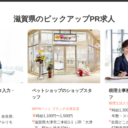
滋賀県のピックアップPR求人
タ入力・
ペットショップのショップスタ
税理士
ッフ
フ
税理士法
WIYNペット ブランチ大津京店
時給1,
時給1,100円〜1,500円
年数・
、奈良県、