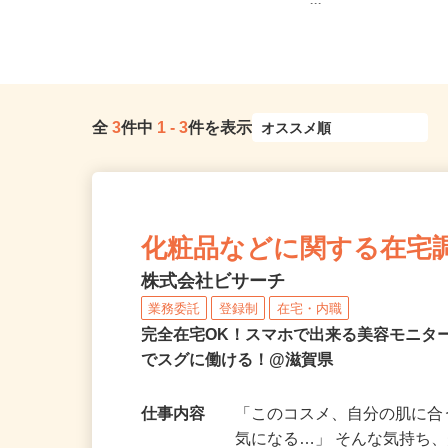
全国どこからでも在宅勤務OK（全国
和歌山県内のご自宅 ※
47都道府県対応、転勤なし）
ー...
全
3
件中
1
-
3
件を表示
化粧品などに関する在宅
株式会社ビサーチ
業務委託
登録制
在宅・内職
完全在宅OK！スマホで出来る美容モニタ
でスグに働ける！@滋賀県
仕事内容
「このコスメ、自分の肌に