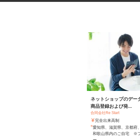
税理士事務所の在宅勤務スタッ
ネットショップのデー
フ
商品登録および発...
税理士法人サリーレ
合同会社Re Start
時給1,300円〜1,600円以上 ※経験
完全出来高制
年数・スキルによる
愛知県、滋賀県、京都府