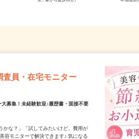
フルリモ
滋賀県大津市二本松1-1（JR「大津
全国ど
京」駅から徒歩10分）
47都
調査員・在宅モニター
ー大募集！未経験歓迎♪履歴書・面接不要
合うかな？」「試してみたいけど、費用が