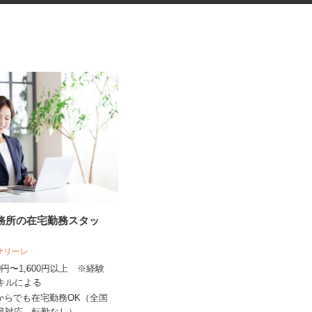
事務所の在宅勤務スタッ
ネットショップのデータ入力・
商品登録および発...
人サリーレ
合同会社Re Start
300円〜1,600円以上 ※経験
完全出来高制
スキルによる
愛知県、滋賀県、京都府、奈良県、