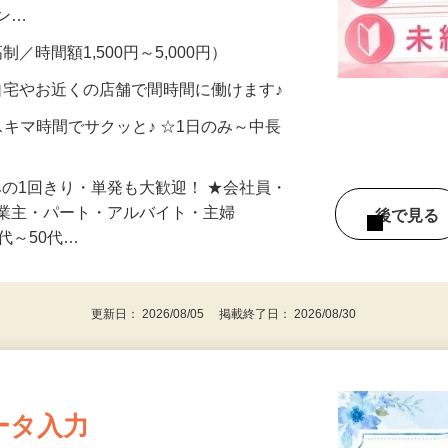
、美容モニターで解決できます♪ 気になる
メン…
制／時間額1,500円～5,000円）
自宅やお近くの店舗で間時間に働けます♪
スキマ時間でサクッと♪ ☆1日のみ～中長
みの1回きり・単発も大歓迎！ ★会社員・
事業主・パート・アルバイト・主婦
後で見
代～50代…
更新日： 2026/08/05 掲載終了日： 2026/08/30