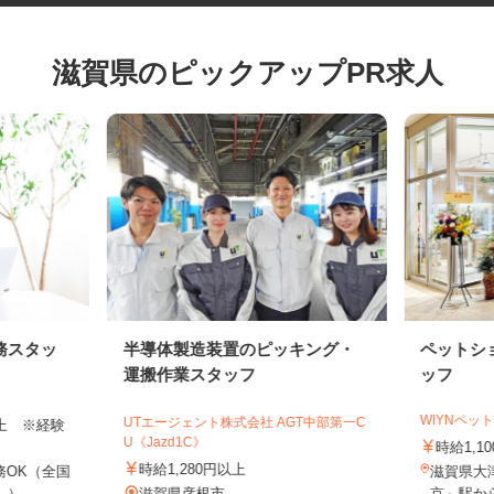
滋賀県のピックアップPR求人
務スタッ
半導体製造装置のピッキング・
ペット
運搬作業スタッフ
ッフ
WIYNペ
UTエージェント株式会社 AGT中部第一C
円以上 ※経験
U《Jazd1C》
時給1,
時給1,280円以上