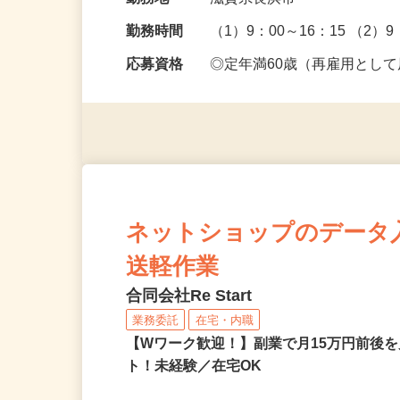
給与
時給1,250円以上
勤務地
滋賀県長浜市
勤務時間
（1）9：00～16：15 （2）9
応募資格
◎定年満60歳（再雇用とし
ネットショップのデータ
送軽作業
合同会社Re Start
業務委託
在宅・内職
【Wワーク歓迎！】副業で月15万円前後