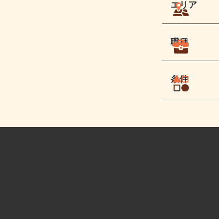
エリア
職種
条件