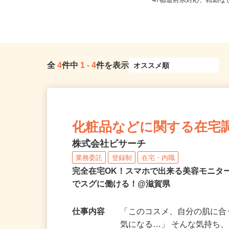
滋賀県大津市二本松1-1（JR「大津
全国どこからでも在宅勤
京」駅から徒歩10分）
47都道府県対応、転勤
全
4
件中
1
-
4
件を表示
化粧品などに関する在宅
株式会社ビサーチ
業務委託
登録制
在宅・内職
完全在宅OK！スマホで出来る美容モニタ
でスグに働ける！@滋賀県
仕事内容
「このコスメ、自分の肌に