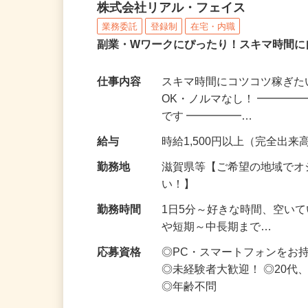
化粧品・サプリの在宅デ
株式会社リアル・フェイス
業務委託
登録制
在宅・内職
副業・Wワークにぴったり！スキマ時間に
仕事内容
スキマ時間にコツコツ稼ぎた
OK・ノルマなし！ ━━━━
です ━━━━━…
給与
時給1,500円以上（完全出来高
勤務地
滋賀県等【ご希望の地域でオ
い！】
勤務時間
1日5分～好きな時間、空い
や短期～中長期まで…
応募資格
◎PC・スマートフォンをお
◎未経験者大歓迎！ ◎20代