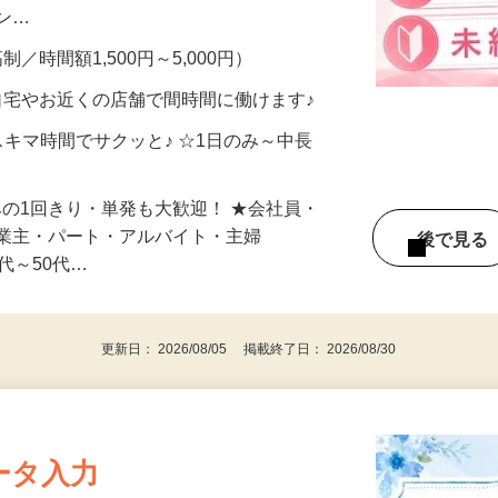
、美容モニターで解決できます♪ 気になる
メン…
制／時間額1,500円～5,000円）
自宅やお近くの店舗で間時間に働けます♪
スキマ時間でサクッと♪ ☆1日のみ～中長
みの1回きり・単発も大歓迎！ ★会社員・
事業主・パート・アルバイト・主婦
後で見
代～50代…
更新日： 2026/08/05 掲載終了日： 2026/08/30