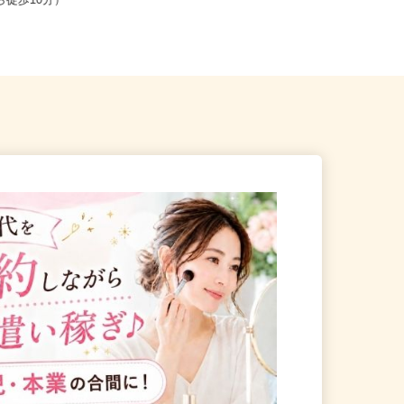
大津市二本松1-1（JR「大津
全国どこからでも在宅勤務OK（全国
から徒歩10分）
47都道府県対応、転勤なし）