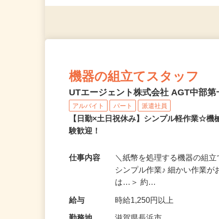
◎年齢不問
機器の組立てスタッフ
UTエージェント株式会社 AGT中部第一
アルバイト
パート
派遣社員
【日勤×土日祝休み】シンプル軽作業☆機
験歓迎！
仕事内容
＼紙幣を処理する機器の組立
シンプル作業♪ 細かい作業
は…＞ 約…