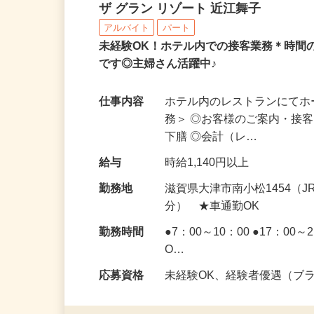
ホテル内レストランのホ
ザ グラン リゾート 近江舞子
アルバイト
パート
未経験OK！ホテル内での接客業務＊時間
です◎主婦さん活躍中♪
仕事内容
ホテル内のレストランにてホ
務＞ ◎お客様のご案内・接
下膳 ◎会計（レ…
給与
時給1,140円以上
勤務地
滋賀県大津市南小松1454（
分） ★車通勤OK
勤務時間
●7：00～10：00 ●17：0
O…
応募資格
未経験OK、経験者優遇（ブ