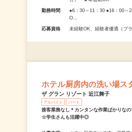
勤務地
滋賀県大津市南小松1454（
分） ★車通勤OK
勤務時間
●6：30～11：30 ●16：0
O…
応募資格
未経験OK、経験者優遇（ブ
ホテル厨房内の洗い場ス
ザ グラン リゾート 近江舞子
アルバイト
パート
接客業務なし＊カンタンな作業ばかりなの