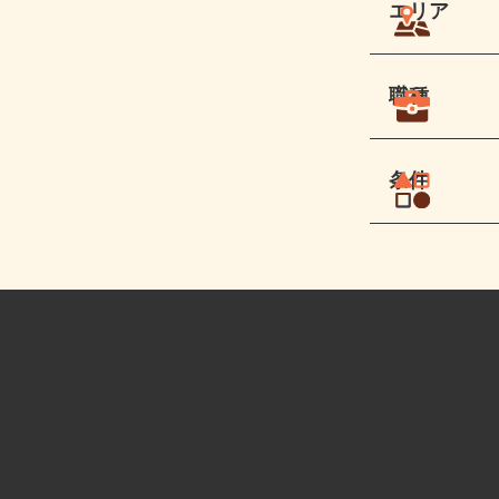
エリア
職種
条件