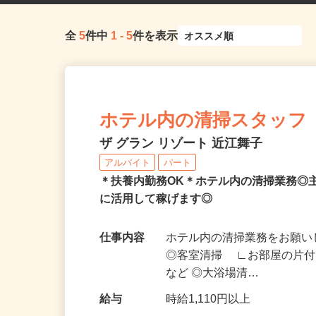
全
5
件中
1
-
5
件を表示
ホテル内の清掃スタッフ
ザ グラン リゾート 近江舞子
アルバイト
パート
＊扶養内勤務OK＊ホテル内の清掃業務◎
に活用して稼げます◎
仕事内容
ホテル内の清掃業務をお願い
◎客室清掃 ∟お部屋の片
など ◎大浴場清…
給与
時給1,110円以上