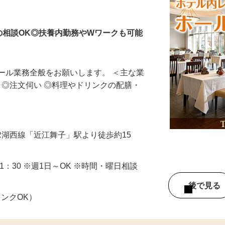
ールスタッフ
の相談OK◎扶養内勤務やWワークも可能
ール業務全般をお願いします。 ＜主な業
客 ◎注文伺い ◎料理やドリンクの配膳・
JR湖西線「近江舞子」駅より徒歩約15
0～21：30 ※週1日～OK ※時間・曜日相談
後で見
ランクOK）