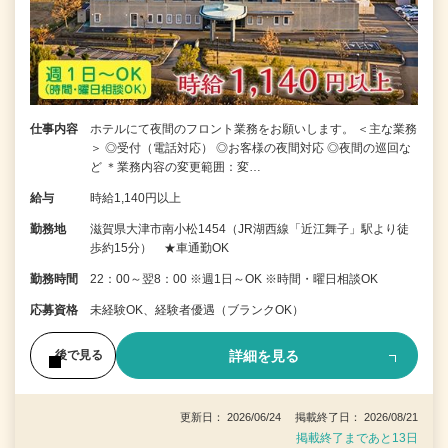
仕事内容
ホテルにて夜間のフロント業務をお願いします。 ＜主な業務
＞ ◎受付（電話対応） ◎お客様の夜間対応 ◎夜間の巡回な
ど ＊業務内容の変更範囲：変…
給与
時給1,140円以上
勤務地
滋賀県大津市南小松1454（JR湖西線「近江舞子」駅より徒
歩約15分） ★車通勤OK
勤務時間
22：00～翌8：00 ※週1日～OK ※時間・曜日相談OK
応募資格
未経験OK、経験者優遇（ブランクOK）
詳細を見る
後で見る
更新日： 2026/06/24 掲載終了日： 2026/08/21
掲載終了まであと13日