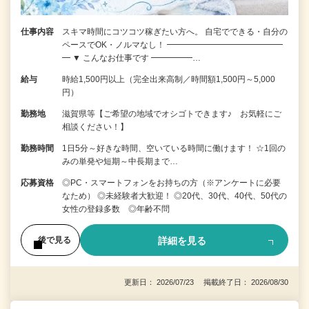
仕事内容
スキマ時間にコツコツ稼ぎたい方へ。 自宅でできる・自分の
ペースでOK・ノルマなし！ ━━━━━━━━━━━━━━
━ ▼ こんなお仕事です ━━━━━…
給与
時給1,500円以上（完全出来高制／時間額1,500円～5,000
円）
勤務地
滋賀県等【ご希望の地域でオシゴトできます♪ お気軽にご
相談ください！】
勤務時間
1日5分～好きな時間、空いている時間に働けます！ ☆1回の
みの単発や短期～中長期まで…
応募資格
◎PC・スマートフォンをお持ちの方（※アンケートに必要
なため） ◎未経験者大歓迎！ ◎20代、30代、40代、50代の
女性の登録多数 ◎年齢不問
詳細を見る
後で見る
更新日： 2026/07/23 掲載終了日： 2026/08/30