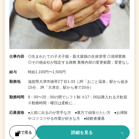
仕事内容
◎生まれたての子犬子猫・親犬親猫の生体管理 ◎清掃業務
◎その他会社が指定する雑務 業務内容の変更範囲：変更なし
給与
時給1,100円〜1,500円
勤務地
滋賀県大津市雄琴2丁目1-33（JR「おごと温泉」駅から徒歩
15分、JR「大津京」駅から車で20分）
勤務時間
9：00〜20：00の間でシフト制 ※17：00以降入れる方歓迎
※勤務時間・曜日は柔軟に…
応募資格
●人前に出るのが苦手な方 ●裏方で頑張りたい方 ●お掃除
やコツコツやる作業が好きな方 ●経験者優遇
詳細を見る
後で見る