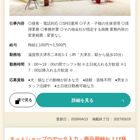
仕事内容
◎接客・電話対応 ◎SNS運用 ◎子犬・子猫の生体管理 ◎清
掃業務 ◎事務作業 ◎その他会社が指定する雑務 業務内容の
変更範囲：変更なし
給与
時給1,100円〜1,500円
勤務地
滋賀県大津市二本松1-1（JR「大津京」駅から徒歩10分）
勤務時間
9：00〜19：00の間でシフト制 ※土日祝入れる方歓迎 ※1
7：00以降入れる方歓迎 ※…
応募資格
●犬・猫などの動物が好きな方 ●経験・資格不問 ●男女ス
タッフ活躍中 ●土日祝日勤務可能な方
詳細を見る
後で見る
更新日： 2026/04/13 掲載終了日： 2027/03/19
ネットショップのデータ入力・商品登録および発