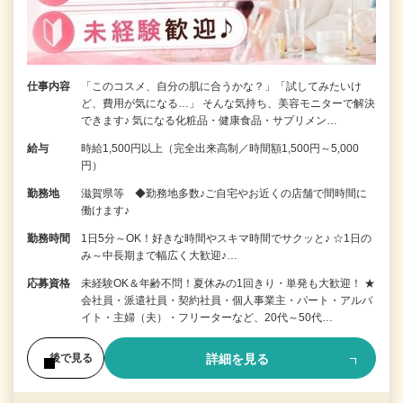
仕事内容
「このコスメ、自分の肌に合うかな？」「試してみたいけ
ど、費用が気になる…」 そんな気持ち、美容モニターで解決
できます♪ 気になる化粧品・健康食品・サプリメン…
給与
時給1,500円以上（完全出来高制／時間額1,500円～5,000
円）
勤務地
滋賀県等 ◆勤務地多数♪ご自宅やお近くの店舗で間時間に
働けます♪
勤務時間
1日5分～OK！好きな時間やスキマ時間でサクッと♪ ☆1日の
み～中長期まで幅広く大歓迎♪…
応募資格
未経験OK＆年齢不問！夏休みの1回きり・単発も大歓迎！ ★
会社員・派遣社員・契約社員・個人事業主・パート・アルバ
イト・主婦（夫）・フリーターなど、20代～50代…
詳細を見る
後で見る