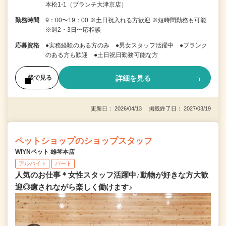
本松1-1（ブランチ大津京店）
勤務時間
9：00〜19：00 ※土日祝入れる方歓迎 ※短時間勤務も可能
※週2・3日〜応相談
応募資格
●実務経験のある方のみ ●男女スタッフ活躍中 ●ブランク
のある方も歓迎 ●土日祝日勤務可能な方
詳細を見る
後で見る
更新日： 2026/04/13 掲載終了日： 2027/03/19
ペットショップのショップスタッフ
WIYNペット 雄琴本店
アルバイト
パート
人気のお仕事＊女性スタッフ活躍中♪動物が好きな方大歓
迎◎癒されながら楽しく働けます♪