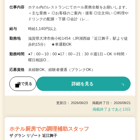
仕事内容
ホテル内のレストランにてホール業務全般をお願いします。
＜主な業務＞ ◎お客様のご案内・接客 ◎注文伺い ◎料理や
ドリンクの配膳・下膳 ◎会計（レ…
給与
時給1,140円以上
勤務地
滋賀県大津市南小松1454（JR湖西線「近江舞子」駅より徒
歩約15分） ★車通勤OK
勤務時間
●7：00～10：00 ●17：00～21：30 ※週1日～OK ※時間・
曜日相談O…
応募資格
未経験OK、経験者優遇（ブランクOK）
詳細を見る
後で見る
更新日： 2026/06/23 掲載終了日： 2026/08/21
掲載終了まであと13日
ホテル厨房での調理補助スタッフ
ザ グラン リゾート 近江舞子