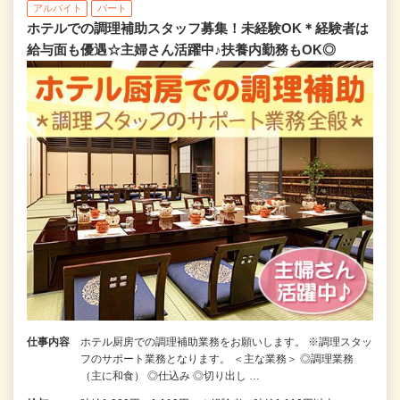
アルバイト
パート
ホテルでの調理補助スタッフ募集！未経験OK＊経験者は
給与面も優遇☆主婦さん活躍中♪扶養内勤務もOK◎
仕事内容
ホテル厨房での調理補助業務をお願いします。 ※調理スタッ
フのサポート業務となります。 ＜主な業務＞ ◎調理業務
（主に和食） ◎仕込み ◎切り出し …