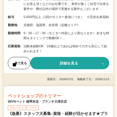
にお答え頂くなどのお仕事です。 来所が無くご自宅で出来る
案件や、弊社以外の場所で実施する案件もございます…
給与
5,000円以上（1回のモニター参加につき） ※完全出来高制
勤務地
京都府、滋賀県、奈良県《近畿エリア》
勤務時間
9：00～17：00（モニター内容により異なります） 好きな時
間＆タイミングで勤務OK！…
応募資格
治験未経験OK 18歳以上であれば初めての方も安心して始
められます！
詳細を見る
後で見る
更新日： 2026/07/21 掲載終了日： 2026/11/13
ペットショップのトリマー
WIYNペット 雄琴本店・ブランチ大津京店
アルバイト
パート
《急募》スタッフ大募集♪資格・経験が活かせます★ブラ