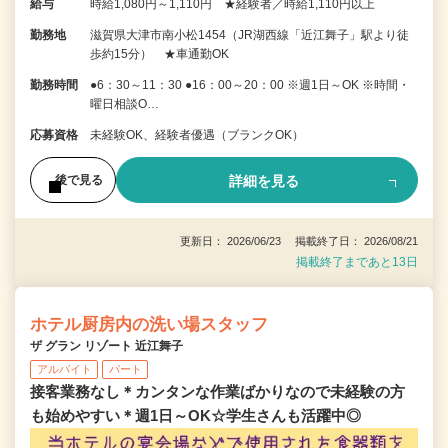
給与
時給1,080円～1,110円 ★経験者／時給1,110円以上
勤務地
滋賀県大津市南小松1454（JR湖西線「近江舞子」駅より徒
歩約15分） ★車通勤OK
勤務時間
●6：30～11：30 ●16：00～20：00 ※週1日～OK ※時間・
曜日相談O…
応募資格
未経験OK、経験者優遇（ブランクOK）
詳細を見る
後で見る
更新日： 2026/06/23 掲載終了日： 2026/08/21
掲載終了まであと13日
ホテル厨房内の洗い場スタッフ
ザ グラン リゾート 近江舞子
アルバイト
パート
接客業務なし＊カンタンな作業ばかりなので未経験の方
も始めやすい＊週1日～OK☆学生さんも活躍中◎