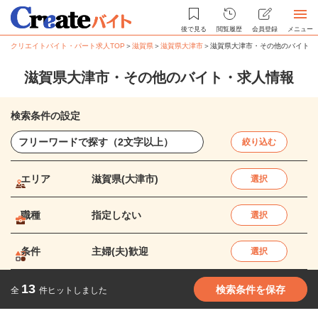
後で見る
閲覧履歴
会員登録
メニュー
クリエイトバイト・パート求人TOP
＞
滋賀県
＞
滋賀県大津市
＞
滋賀県大津市・その他のバイト・
滋賀県大津市・その他のバイト・求人情報
検索条件の設定
絞り込む
エリア
滋賀県(大津市)
選択
職種
指定しない
選択
条件
主婦(夫)歓迎
選択
13
検索条件を保存
全
件ヒットしました