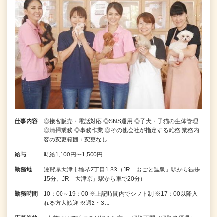
仕事内容
◎接客販売・電話対応 ◎SNS運用 ◎子犬・子猫の生体管理
◎清掃業務 ◎事務作業 ◎その他会社が指定する雑務 業務内
容の変更範囲：変更なし
給与
時給1,100円〜1,500円
勤務地
滋賀県大津市雄琴2丁目1-33（JR「おごと温泉」駅から徒歩
15分、JR「大津京」駅から車で20分）
勤務時間
10：00～19：00 ※上記時間内でシフト制 ※17：00以降入
れる方大歓迎 ※週2・3…