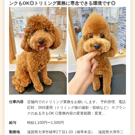
ンクもOK◎トリミング業務に専念できる環境です◎
仕事内容
店舗内でのトリミング業務をお願いします。 予約管理、電話
応対、SNS運用（トリミング後の撮影・投稿など） ※ブラン
クのある方もOK ◎業務内容の変更範囲：変更…
給与
時給1,100円〜1,500円
勤務地
滋賀県大津市雄琴2丁目1-33（雄琴本店） 滋賀県大津市二