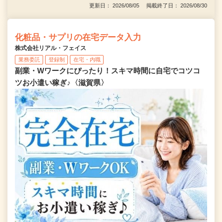
更新日： 2026/08/05 掲載終了日： 2026/08/30
化粧品・サプリの在宅データ入力
株式会社リアル・フェイス
業務委託
登録制
在宅・内職
副業・Wワークにぴったり！スキマ時間に自宅でコツコ
ツお小遣い稼ぎ♪〈滋賀県〉