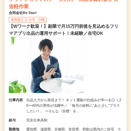
送軽作業
合同会社Re Start
業務委託
在宅・内職
【Wワーク歓迎！】副業で月15万円前後を見込めるフリ
マアプリ出品の運用サポート！未経験／在宅OK
仕事内容
出品入力から発送まで！ ネット通販の仕組みが学べる◎ ＼2
0〜40代の男性が活躍中／ 「毎月の給料に“あと少し”プラス
したい！」 ⇒そんな〈目標〉を…
給与
完全出来高制
勤務地
愛知県、滋賀県、京都府、奈良県、和歌山県内のご自宅 ※