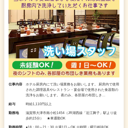
仕事内容
ホテル厨房内にて洗い場業務をお願いします。 厨房内で使用
された調理器具やレストラン・宴会場で使用された食器類の
洗浄をお願いします。 夜のみ、各部屋の布団しき…
給与
時給1,110円以上
勤務地
滋賀県大津市南小松1454（JR湖西線「近江舞子」駅より徒
歩約15分） ★車通勤OK
勤務時間
●18：00～21：30 ※週1日～OK ※時間・曜日相談OK