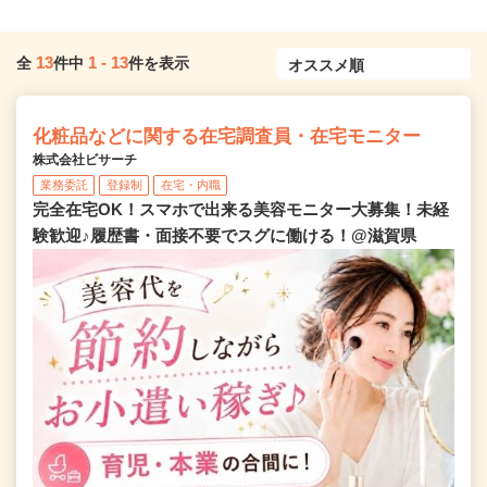
13
1
-
13
全
件中
件を表示
化粧品などに関する在宅調査員・在宅モニター
株式会社ビサーチ
業務委託
登録制
在宅・内職
完全在宅OK！スマホで出来る美容モニター大募集！未経
験歓迎♪履歴書・面接不要でスグに働ける！@滋賀県