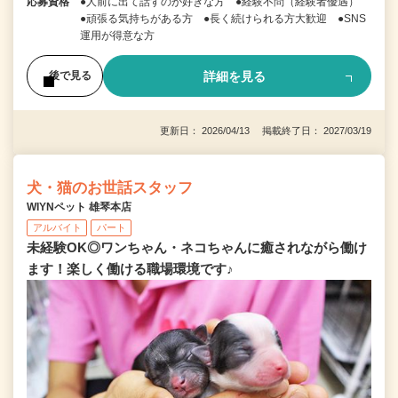
応募資格
●人前に出て話すのが好きな方 ●経験不問（経験者優遇）
●頑張る気持ちがある方 ●長く続けられる方大歓迎 ●SNS
運用が得意な方
詳細を見る
後で見る
更新日： 2026/04/13 掲載終了日： 2027/03/19
犬・猫のお世話スタッフ
WIYNペット 雄琴本店
アルバイト
パート
未経験OK◎ワンちゃん・ネコちゃんに癒されながら働け
ます！楽しく働ける職場環境です♪