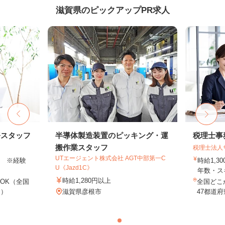
滋賀県のピックアップPR求人
務スタッフ
半導体製造装置のピッキング・運
税理士事
搬作業スタッフ
税理士法人
UTエージェント株式会社 AGT中部第一C
以上 ※経験
時給1,3
U《Jazd1C》
年数・ス
時給1,280円以上
OK（全国
全国どこ
し）
滋賀県彦根市
47都道