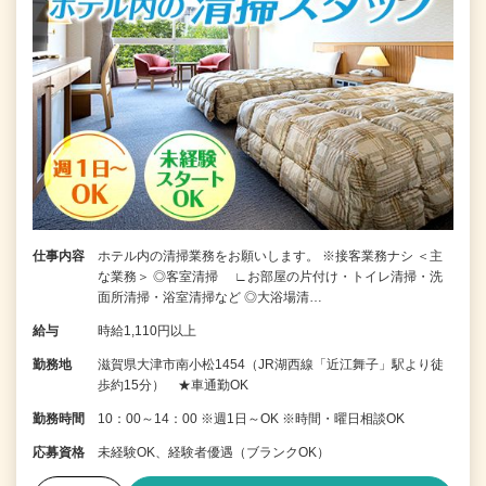
仕事内容
ホテル内の清掃業務をお願いします。 ※接客業務ナシ ＜主
な業務＞ ◎客室清掃 ∟お部屋の片付け・トイレ清掃・洗
面所清掃・浴室清掃など ◎大浴場清…
給与
時給1,110円以上
勤務地
滋賀県大津市南小松1454（JR湖西線「近江舞子」駅より徒
歩約15分） ★車通勤OK
勤務時間
10：00～14：00 ※週1日～OK ※時間・曜日相談OK
応募資格
未経験OK、経験者優遇（ブランクOK）