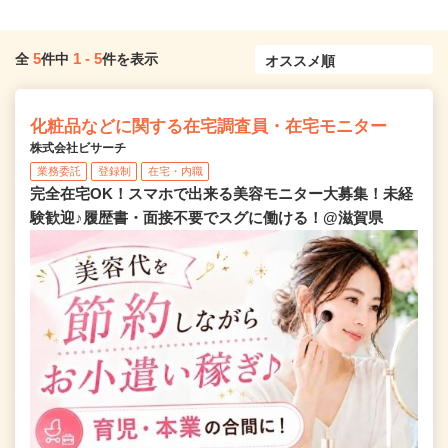
5
1
-
5
全
件中
件を表示
化粧品などに関する在宅調査員・在宅モニター
株式会社ビサーチ
業務委託
登録制
在宅・内職
完全在宅OK！スマホで出来る美容モニター大募集！未経
験歓迎♪履歴書・面接不要でスグに働ける！@滋賀県