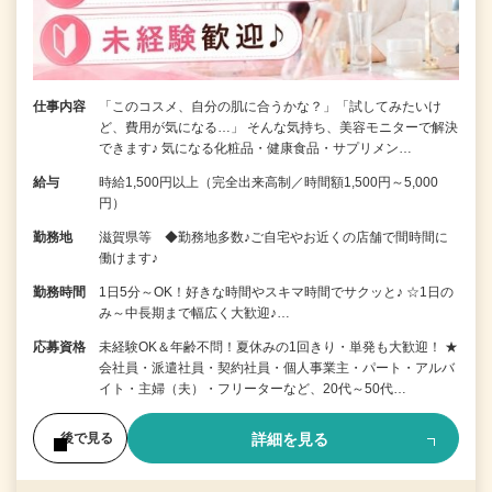
仕事内容
「このコスメ、自分の肌に合うかな？」「試してみたいけ
ど、費用が気になる…」 そんな気持ち、美容モニターで解決
できます♪ 気になる化粧品・健康食品・サプリメン…
給与
時給1,500円以上（完全出来高制／時間額1,500円～5,000
円）
勤務地
滋賀県等 ◆勤務地多数♪ご自宅やお近くの店舗で間時間に
働けます♪
勤務時間
1日5分～OK！好きな時間やスキマ時間でサクッと♪ ☆1日の
み～中長期まで幅広く大歓迎♪…
応募資格
未経験OK＆年齢不問！夏休みの1回きり・単発も大歓迎！ ★
会社員・派遣社員・契約社員・個人事業主・パート・アルバ
イト・主婦（夫）・フリーターなど、20代～50代…
詳細を見る
後で見る