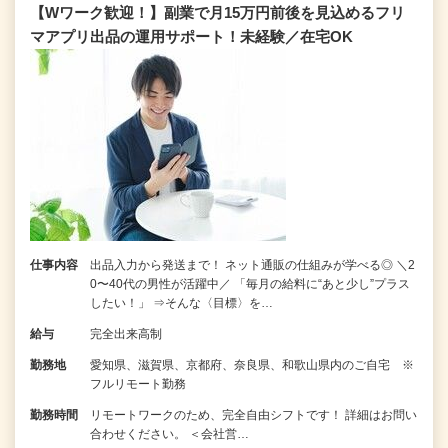
【Wワーク歓迎！】副業で月15万円前後を見込めるフリ
マアプリ出品の運用サポート！未経験／在宅OK
仕事内容
出品入力から発送まで！ ネット通販の仕組みが学べる◎ ＼2
0〜40代の男性が活躍中／ 「毎月の給料に“あと少し”プラス
したい！」 ⇒そんな〈目標〉を…
給与
完全出来高制
勤務地
愛知県、滋賀県、京都府、奈良県、和歌山県内のご自宅 ※
フルリモート勤務
勤務時間
リモートワークのため、完全自由シフトです！ 詳細はお問い
合わせください。 ＜会社営…