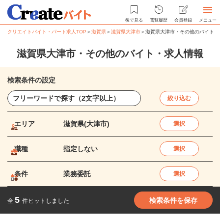
後で見る
閲覧履歴
会員登録
メニュー
クリエイトバイト・パート求人TOP
＞
滋賀県
＞
滋賀県大津市
＞
滋賀県大津市・その他のバイト・
滋賀県大津市・その他のバイト・求人情報
検索条件の設定
絞り込む
エリア
滋賀県(大津市)
選択
職種
指定しない
選択
条件
業務委託
選択
5
検索条件を保存
全
件ヒットしました