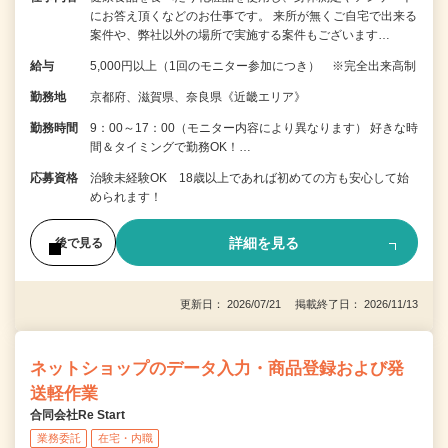
にお答え頂くなどのお仕事です。 来所が無くご自宅で出来る
案件や、弊社以外の場所で実施する案件もございます…
給与
5,000円以上（1回のモニター参加につき） ※完全出来高制
勤務地
京都府、滋賀県、奈良県《近畿エリア》
勤務時間
9：00～17：00（モニター内容により異なります） 好きな時
間＆タイミングで勤務OK！…
応募資格
治験未経験OK 18歳以上であれば初めての方も安心して始
められます！
詳細を見る
後で見る
更新日： 2026/07/21 掲載終了日： 2026/11/13
ネットショップのデータ入力・商品登録および発
送軽作業
合同会社Re Start
業務委託
在宅・内職