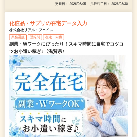
更新日： 2026/08/05 掲載終了日： 2026/08/30
化粧品・サプリの在宅データ入力
株式会社リアル・フェイス
業務委託
登録制
在宅・内職
副業・Wワークにぴったり！スキマ時間に自宅でコツコ
ツお小遣い稼ぎ♪〈滋賀県〉