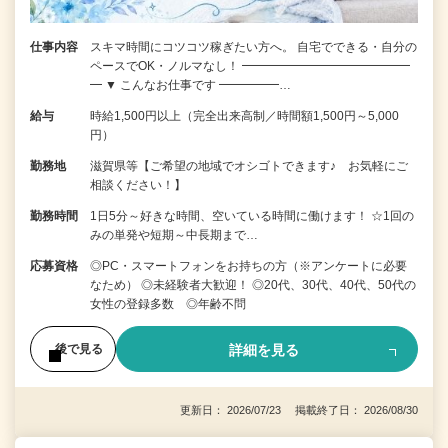
仕事内容
スキマ時間にコツコツ稼ぎたい方へ。 自宅でできる・自分の
ペースでOK・ノルマなし！ ━━━━━━━━━━━━━━
━ ▼ こんなお仕事です ━━━━━…
給与
時給1,500円以上（完全出来高制／時間額1,500円～5,000
円）
勤務地
滋賀県等【ご希望の地域でオシゴトできます♪ お気軽にご
相談ください！】
勤務時間
1日5分～好きな時間、空いている時間に働けます！ ☆1回の
みの単発や短期～中長期まで…
応募資格
◎PC・スマートフォンをお持ちの方（※アンケートに必要
なため） ◎未経験者大歓迎！ ◎20代、30代、40代、50代の
女性の登録多数 ◎年齢不問
詳細を見る
後で見る
更新日： 2026/07/23 掲載終了日： 2026/08/30