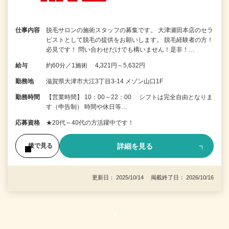
仕事内容
脱毛サロンの施術スタッフの募集です。 大津瀬田本店のセラ
ピストとして脱毛の提供をお願いします。 脱毛経験者の方！
必見です！ 問い合わせだけでも構いません！是非！…
給与
約60分／1施術 4,321円～5,632円
勤務地
滋賀県大津市大江3丁目3-14 メゾン山口1F
勤務時間
【営業時間】 10：00～22：00 シフトは完全自由となりま
す（申告制） 時間や休日等…
応募資格
★20代～40代の方活躍中です！
詳細を見る
後で見る
更新日： 2025/10/14 掲載終了日： 2026/10/16
1