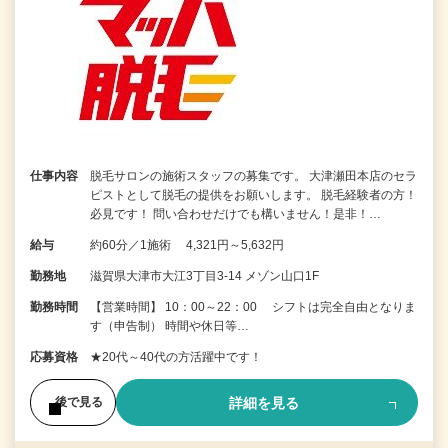
仕事内容
脱毛サロンの施術スタッフの募集です。 大津瀬田本店のセラ
ピストとして脱毛の提供をお願いします。 脱毛経験者の方！
必見です！ 問い合わせだけでも構いません！是非！…
給与
約60分／1施術 4,321円～5,632円
勤務地
滋賀県大津市大江3丁目3-14 メゾン山口1F
勤務時間
【営業時間】 10：00～22：00 シフトは完全自由となりま
す（申告制） 時間や休日等…
応募資格
★20代～40代の方活躍中です！
詳細を見る
後で見る