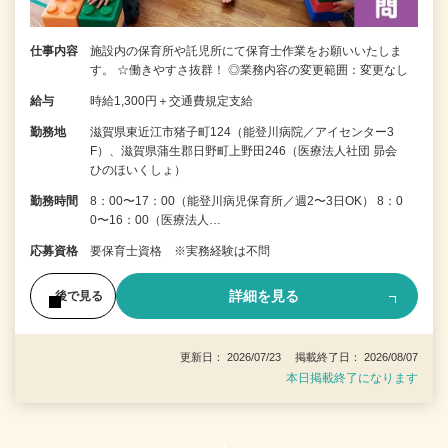
仕事内容
施設内の保育所や託児所にて保育士作業をお願いいたしま
す。 ☆働きやすさ抜群！ ◎業務内容の変更範囲：変更なし
給与
時給1,300円＋交通費規定支給
勤務地
滋賀県東近江市猪子町124（能登川病院／アイセンター3
F）、滋賀県蒲生郡日野町上野田246（医療法人社団 昴会
ひのほいくしょ）
勤務時間
8：00〜17：00（能登川病児保育所／週2〜3日OK） 8：0
0〜16：00（医療法人…
応募資格
要保育士資格 ※実務経験は不問
詳細を見る
後で見る
更新日： 2026/07/23 掲載終了日： 2026/08/07
本日掲載終了になります