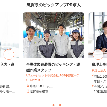
滋賀県のピックアップPR求人
タ入力・商
半導体製造装置のピッキング・運
税理士事
搬作業スタッフ
税理士法人
UTエージェント株式会社 AGT中部第一C
時給1,3
U《Jazd1C》
年数・ス
時給1,280円以上
奈良県、
全国どこ
リモー...
滋賀県彦根市
47都道