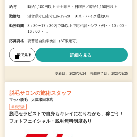
給与
時給1,100円以上 ※土曜日・日曜日／時給1,150円以上
勤務地
滋賀県守山市守山6-19-28 ★車・バイク通勤OK
勤務時間
8：30〜17：30内で3h以上で応相談 <シフト例> ・10：00～
16：00 ・…
応募資格
要普通自動車免許（AT限定可）
詳細を見る
後で見る
更新日： 2026/07/24 掲載終了日： 2026/09/25
脱毛サロンの施術スタッフ
マッハ脱毛 大津瀬田本店
業務委託
脱毛セラピストで自身もキレイになりながら、稼ごう！
フォトフェイシャル・脱毛無料制度あり