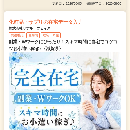
更新日： 2026/08/05 掲載終了日： 2026/08/30
化粧品・サプリの在宅データ入力
株式会社リアル・フェイス
業務委託
登録制
在宅・内職
副業・Wワークにぴったり！スキマ時間に自宅でコツコ
ツお小遣い稼ぎ♪〈滋賀県〉