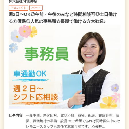
株式会社 守山葬祭
アルバイト
パート
週2日〜OK◎午前・午後のみなど時間相談可◎土日働け
る方優遇◎人気の事務職☆長期で働ける方大歓迎♪
仕事内容
一般事務、来客応対、電話応対、買物、配達、在庫管理、清
掃、葬儀施行の準備・設営 ☆ご希望であれば同時募集中のセ
レモニースタッフも兼任で就業可能です。応募時…