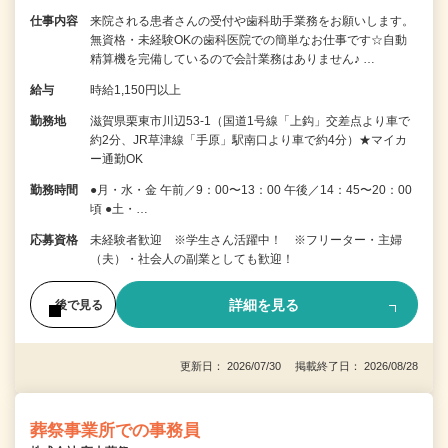
仕事内容
来院される患者さんの受付や歯科助手業務をお願いします。
無資格・未経験OKの歯科医院での簡単なお仕事です☆自動
精算機を完備しているので会計業務はありません♪ …
給与
時給1,150円以上
勤務地
滋賀県栗東市川辺53-1（国道1号線「上鈎」交差点より車で
約2分、JR草津線「手原」駅南口より車で約4分）★マイカ
ー通勤OK
勤務時間
●月・水・金 午前／9：00〜13：00 午後／14：45〜20：00
頃 ●土・…
応募資格
未経験者歓迎 ※学生さん活躍中！ ※フリーター・主婦
（夫）・社会人の副業としても歓迎！
詳細を見る
後で見る
更新日： 2026/07/30 掲載終了日： 2026/08/28
葬祭事業所での事務員