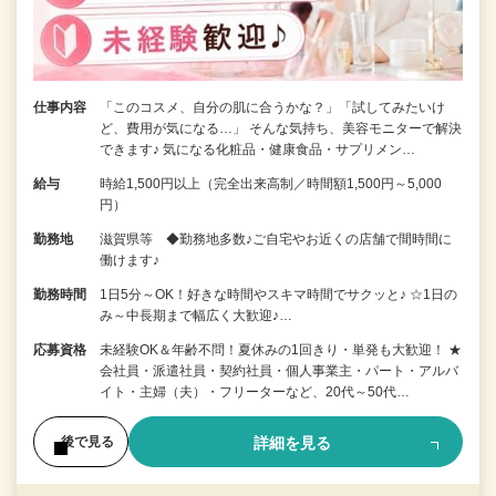
仕事内容
「このコスメ、自分の肌に合うかな？」「試してみたいけ
ど、費用が気になる…」 そんな気持ち、美容モニターで解決
できます♪ 気になる化粧品・健康食品・サプリメン…
給与
時給1,500円以上（完全出来高制／時間額1,500円～5,000
円）
勤務地
滋賀県等 ◆勤務地多数♪ご自宅やお近くの店舗で間時間に
働けます♪
勤務時間
1日5分～OK！好きな時間やスキマ時間でサクッと♪ ☆1日の
み～中長期まで幅広く大歓迎♪…
応募資格
未経験OK＆年齢不問！夏休みの1回きり・単発も大歓迎！ ★
会社員・派遣社員・契約社員・個人事業主・パート・アルバ
イト・主婦（夫）・フリーターなど、20代～50代…
詳細を見る
後で見る