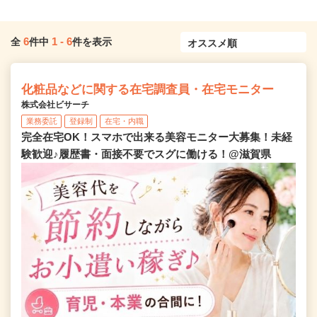
6
1
-
6
全
件中
件を表示
化粧品などに関する在宅調査員・在宅モニター
株式会社ビサーチ
業務委託
登録制
在宅・内職
完全在宅OK！スマホで出来る美容モニター大募集！未経
験歓迎♪履歴書・面接不要でスグに働ける！@滋賀県