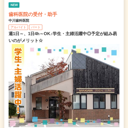
NEW
歯科医院の受付・助手
中川歯科医院
アルバイト
パート
週1日～、1日4h～OK♪学生・主婦活躍中◎予定が組み易
いのがメリット☆