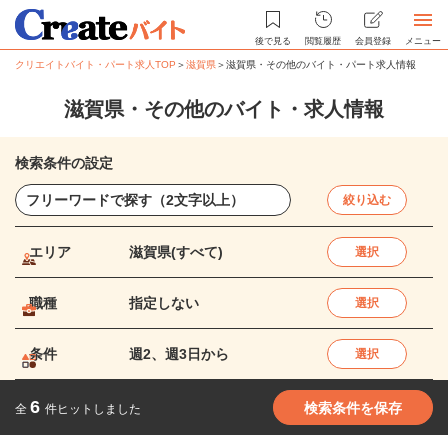
後で見る
閲覧履歴
会員登録
メニュー
クリエイトバイト・パート求人TOP
＞
滋賀県
＞
滋賀県・その他のバイト・パート求人情報
滋賀県・その他のバイト・求人情報
検索条件の設定
絞り込む
エリア
滋賀県(すべて)
選択
職種
指定しない
選択
条件
週2、週3日から
選択
6
検索条件を保存
全
件ヒットしました