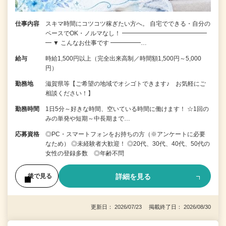
仕事内容
スキマ時間にコツコツ稼ぎたい方へ。 自宅でできる・自分の
ペースでOK・ノルマなし！ ━━━━━━━━━━━━━━
━ ▼ こんなお仕事です ━━━━━…
給与
時給1,500円以上（完全出来高制／時間額1,500円～5,000
円）
勤務地
滋賀県等【ご希望の地域でオシゴトできます♪ お気軽にご
相談ください！】
勤務時間
1日5分～好きな時間、空いている時間に働けます！ ☆1回の
みの単発や短期～中長期まで…
応募資格
◎PC・スマートフォンをお持ちの方（※アンケートに必要
なため） ◎未経験者大歓迎！ ◎20代、30代、40代、50代の
女性の登録多数 ◎年齢不問
詳細を見る
後で見る
更新日： 2026/07/23 掲載終了日： 2026/08/30