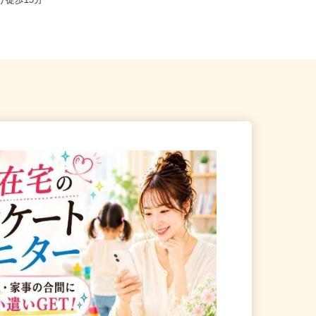
伊勢市船江（JR参宮線「伊勢
全国どこからでも在宅勤務OK（全国
より徒歩15分
47都道府県対応、転勤なし）