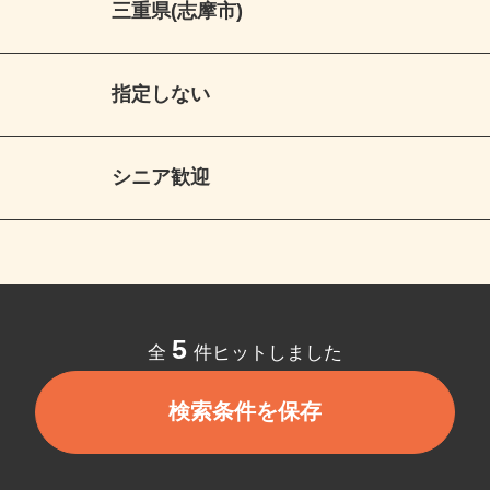
三重県(志摩市)
指定しない
シニア歓迎
5
全
件ヒットしました
検索条件を保存