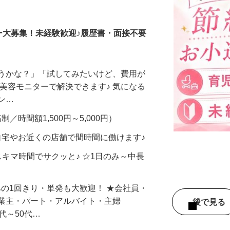
調査員・在宅モニター
ー大募集！未経験歓迎♪履歴書・面接不要
合うかな？」「試してみたいけど、費用が
、美容モニターで解決できます♪ 気になる
メン…
制／時間額1,500円～5,000円）
自宅やお近くの店舗で間時間に働けます♪
スキマ時間でサクッと♪ ☆1日のみ～中長
みの1回きり・単発も大歓迎！ ★会社員・
事業主・パート・アルバイト・主婦
後で見