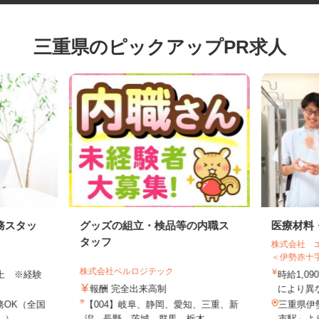
三重県のピックアップPR求人
務スタッ
グッズの組立・検品等の内職ス
医療材
タッフ
株式会社
＜伊勢赤
株式会社ベルロジテック
円以上 ※経験
時給1,
報酬 完全出来高制
により