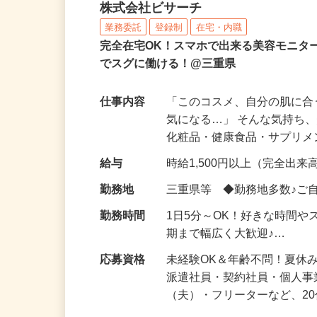
化粧品などに関する在宅
株式会社ビサーチ
業務委託
登録制
在宅・内職
完全在宅OK！スマホで出来る美容モニタ
でスグに働ける！@三重県
仕事内容
「このコスメ、自分の肌に
気になる…」 そんな気持ち
化粧品・健康食品・サプリ
給与
時給1,500円以上（完全出来高
勤務地
三重県等 ◆勤務地多数♪ご
勤務時間
1日5分～OK！好きな時間や
期まで幅広く大歓迎♪…
応募資格
未経験OK＆年齢不問！夏休
派遣社員・契約社員・個人