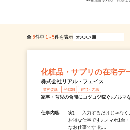
三重県伊勢市船江（JR参宮線「伊勢
全国どこからでも在宅勤
市駅」より徒歩15分
47都道府県対応、転勤
全
5
件中
1
-
5
件を表示
化粧品・サプリの在宅デ
株式会社リアル・フェイス
業務委託
登録制
在宅・内職
家事・育児の合間にコツコツ稼ぐ♪ノルマ
仕事内容
実は…入力するだけじゃなく
お得な仕事です♪ スマホ1台