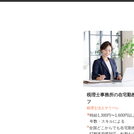
医療材料・医薬品の供給管理
税理士事務所の在宅勤
フ
株式会社 エフエスユニマネジメント
＜伊勢赤十字病院＞
税理士法人サリーレ
時給1,090円～1,140円以上 ※勤務
時給1,300円〜1,600
により異なります。詳細...
年数・スキルによる