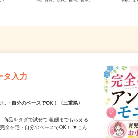
務OK（全国
【004】岐阜、静岡、愛知、三重、新
三重県
なし）
潟、長野、茨城、群馬、栃木、...
市駅」
ータ入力
なし・自分のペースでOK！〈三重県〉
、商品をタダで試せて 報酬までもらえる
・完全在宅・自分のペースでOK！ ▼こん