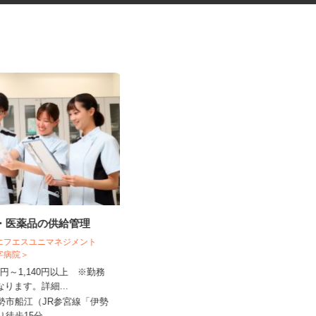
料・医薬品の供給管理
税理士事務所の在宅勤務スタッ
フ
 エフエスユニマネジメント
十字病院＞
税理士法人サリーレ
090円～1,140円以上 ※勤務
時給1,300円〜1,600円以上 ※経験
異なります。詳細...
年数・スキルによる