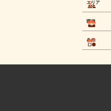
エリア
職種
条件