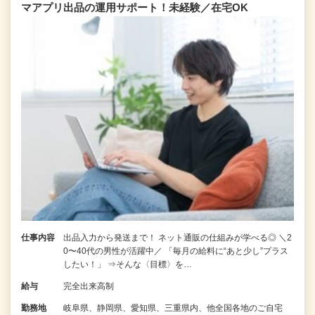
マアプリ出品の運用サポート！未経験／在宅OK
仕事内容
出品入力から発送まで！ ネット通販の仕組みが学べる◎ ＼2
0〜40代の男性が活躍中／ 「毎月の給料に“あと少し”プラス
したい！」 ⇒そんな〈目標〉を…
給与
完全出来高制
勤務地
岐阜県、静岡県、愛知県、三重県内、他全国各地のご自宅