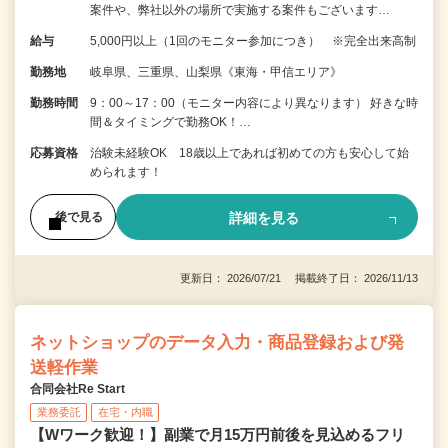
案件や、弊社以外の場所で実施する案件もございます…
給与
5,000円以上（1回のモニター参加につき） ※完全出来高制
勤務地
岐阜県、三重県、山梨県《東海・甲信エリア》
勤務時間
9：00～17：00（モニター内容により異なります） 好きな時
間＆タイミングで勤務OK！…
応募資格
治験未経験OK 18歳以上であれば初めての方も安心して始
められます！
詳細を見る
後で見る
更新日： 2026/07/21 掲載終了日： 2026/11/13
ネットショップのデータ入力・商品登録および発
送軽作業
合同会社Re Start
業務委託
在宅・内職
【Wワーク歓迎！】副業で月15万円前後を見込めるフリ