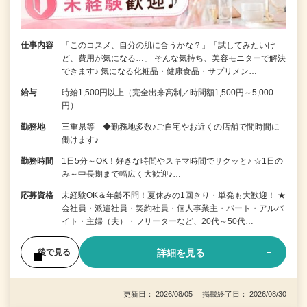
仕事内容
「このコスメ、自分の肌に合うかな？」「試してみたいけ
ど、費用が気になる…」 そんな気持ち、美容モニターで解決
できます♪ 気になる化粧品・健康食品・サプリメン…
給与
時給1,500円以上（完全出来高制／時間額1,500円～5,000
円）
勤務地
三重県等 ◆勤務地多数♪ご自宅やお近くの店舗で間時間に
働けます♪
勤務時間
1日5分～OK！好きな時間やスキマ時間でサクッと♪ ☆1日の
み～中長期まで幅広く大歓迎♪…
応募資格
未経験OK＆年齢不問！夏休みの1回きり・単発も大歓迎！ ★
会社員・派遣社員・契約社員・個人事業主・パート・アルバ
イト・主婦（夫）・フリーターなど、20代～50代…
詳細を見る
後で見る
更新日： 2026/08/05 掲載終了日： 2026/08/30