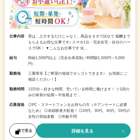
仕事内容
実は…入力するだけじゃなく、商品をタダで試せて 報酬まで
もらえるお得な仕事です♪ スマホ1台・完全在宅・自分のペー
スでOK！ ▼こんなお仕事です 化…
給与
時給1,500円以上（完全出来高制／時間額1,500円～5,000
円）
勤務地
三重県等【ご希望の地域でオシゴトできます♪ お気軽にご
相談ください！】
勤務時間
1日5分～好きな時間、空いている時間に働けます！ ☆1回の
みの単発や短期～中長期まで…
応募資格
◎PC・スマートフォンをお持ちの方（※アンケートに必要
なため） ◎未経験者大歓迎！ ◎20代、30代、40代、50代の
女性の登録多数 ◎年齢不問
詳細を見る
後で見る