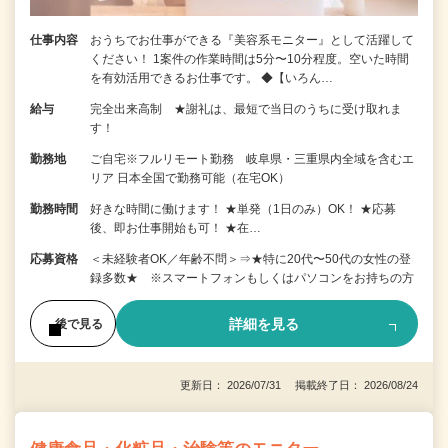
仕事内容
おうちでお仕事ができる『美容系モニター』として活躍して
ください！ 1案件の作業時間は5分〜10分程度。空いた時間
を有効活用できるお仕事です。 ◆【いろん…
給与
完全出来高制 ★謝礼は、最短で当日のうちに受け取れま
す！
勤務地
ご自宅※フルリモート勤務 岐阜県・三重県内全域を含むエ
リア 日本全国で勤務可能（在宅OK）
勤務時間
好きな時間に働けます！ ★単発（1日のみ）OK！ ★応募
後、即お仕事開始も可！ ★在…
応募資格
＜未経験者OK／年齢不問＞⇒★特に20代〜50代の女性の登
録多数★ ※スマートフォンもしくはパソコンをお持ちの方
詳細を見る
後で見る
更新日： 2026/07/31 掲載終了日： 2026/08/24