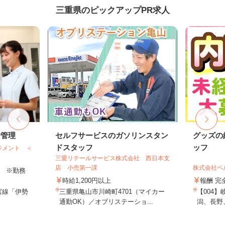
三重県のピックアップPR求人
給管理
セルフサービスのガソリンスタン
グッズの
ドスタッフ
ッフ
ジメント ＜
三愛リテールサービス株式会社 西日本支
店 小売第一課
株式会社ベ
以上 ※勤務
時給1,200円以上
報酬 完
宮線「伊勢
三重県亀山市川崎町4701（マイカー
【004
通勤OK）／オブリステーショ...
潟、長野