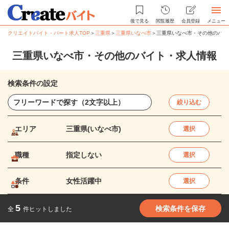
後で見る
閲覧履歴
会員登録
メニュー
クリエイトバイト・パート求人TOP
＞
三重県
＞
三重県いなべ市
＞
三重県いなべ市・その他のバイ
三重県いなべ市・その他のバイト・求人情報
検索条件の設定
絞り込む
エリア
三重県(いなべ市)
選択
職種
指定しない
選択
条件
女性活躍中
選択
5
検索条件を保存
全
件ヒットしました