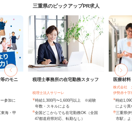
三重県のピックアップPR求人
験等のモニ
税理士事務所の在宅勤務スタッフ
医療材料
株式会社 
税理士法人サリーレ
伊勢赤十字
ター参加に
時給1,300円〜1,600円以上 ※経験
時給1,0
年数・スキルによる
により異な
《東海・甲
全国どこからでも在宅勤務OK（全国
三重県伊
47都道府県対応、転勤なし）
市駅」よ