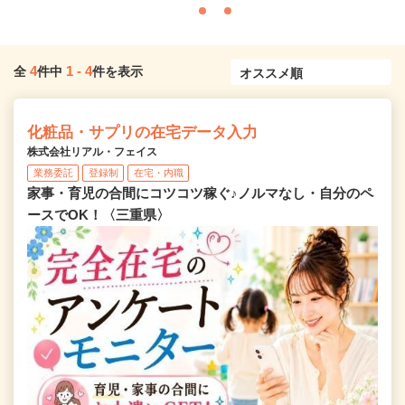
4
1
-
4
全
件中
件を表示
化粧品・サプリの在宅データ入力
株式会社リアル・フェイス
業務委託
登録制
在宅・内職
家事・育児の合間にコツコツ稼ぐ♪ノルマなし・自分のペ
ースでOK！〈三重県〉