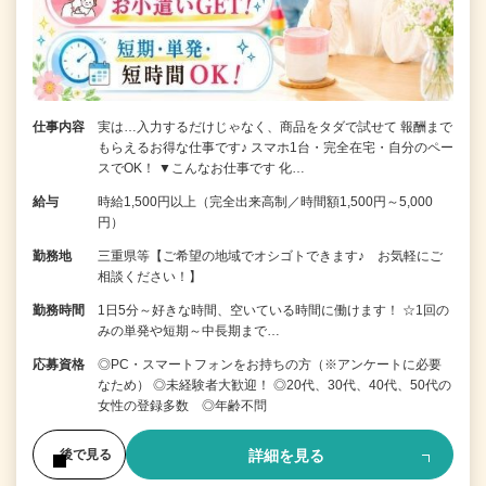
仕事内容
実は…入力するだけじゃなく、商品をタダで試せて 報酬まで
もらえるお得な仕事です♪ スマホ1台・完全在宅・自分のペー
スでOK！ ▼こんなお仕事です 化…
給与
時給1,500円以上（完全出来高制／時間額1,500円～5,000
円）
勤務地
三重県等【ご希望の地域でオシゴトできます♪ お気軽にご
相談ください！】
勤務時間
1日5分～好きな時間、空いている時間に働けます！ ☆1回の
みの単発や短期～中長期まで…
応募資格
◎PC・スマートフォンをお持ちの方（※アンケートに必要
なため） ◎未経験者大歓迎！ ◎20代、30代、40代、50代の
女性の登録多数 ◎年齢不問
詳細を見る
後で見る