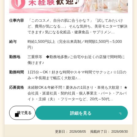
仕事内容
「このコスメ、自分の肌に合うかな？」「試してみたいけ
ど、費用が気になる…」 そんな気持ち、美容モニターで解決
できます♪ 気になる化粧品・健康食品・サプリメン…
給与
時給1,500円以上（完全出来高制／時間額1,500円～5,000
円）
勤務地
三重県等 ◆勤務地多数♪ご自宅やお近くの店舗で間時間に
働けます♪
勤務時間
1日5分～OK！好きな時間やスキマ時間でサクッと♪ ☆1日の
み～中長期まで幅広く大歓迎♪…
応募資格
未経験OK＆年齢不問！夏休みの1回きり・単発も大歓迎！ ★
会社員・派遣社員・契約社員・個人事業主・パート・アルバ
イト・主婦（夫）・フリーターなど、20代～50代…
詳細を見る
後で見る
更新日： 2026/08/05 掲載終了日： 2026/08/30