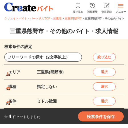
後で見る
閲覧履歴
会員登録
メニュー
クリエイトバイト・パート求人TOP
＞
三重県
＞
三重県熊野市
＞
三重県熊野市・その他のバイト・
三重県熊野市・その他のバイト・求人情報
検索条件の設定
絞り込む
エリア
三重県(熊野市)
選択
職種
指定しない
選択
条件
ミドル歓迎
選択
4
検索条件を保存
全
件ヒットしました