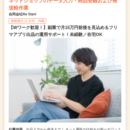
ネットショップのデータ入力・商品登録および発
送軽作業
合同会社Re Start
業務委託
在宅・内職
【Wワーク歓迎！】副業で月15万円前後を見込めるフリ
マアプリ出品の運用サポート！未経験／在宅OK
仕事内容
出品入力から発送まで！ ネット通販の仕組みが学べる◎ ＼2