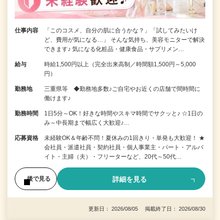
仕事内容
「このコスメ、自分の肌に合うかな？」「試してみたいけ
ど、費用が気になる…」 そんな気持ち、美容モニターで解決
できます♪ 気になる化粧品・健康食品・サプリメン…
給与
時給1,500円以上（完全出来高制／時間額1,500円～5,000
円）
勤務地
三重県等 ◆勤務地多数♪ご自宅やお近くの店舗で間時間に
働けます♪
勤務時間
1日5分～OK！好きな時間やスキマ時間でサクッと♪ ☆1日の
み～中長期まで幅広く大歓迎♪…
応募資格
未経験OK＆年齢不問！夏休みの1回きり・単発も大歓迎！ ★
会社員・派遣社員・契約社員・個人事業主・パート・アルバ
イト・主婦（夫）・フリーターなど、20代～50代…
詳細を見る
後で見る
更新日： 2026/08/05 掲載終了日： 2026/08/30