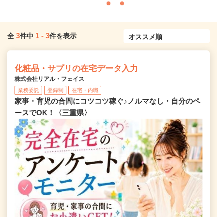
3
1
-
3
全
件中
件を表示
化粧品・サプリの在宅データ入力
株式会社リアル・フェイス
業務委託
登録制
在宅・内職
家事・育児の合間にコツコツ稼ぐ♪ノルマなし・自分のペ
ースでOK！〈三重県〉