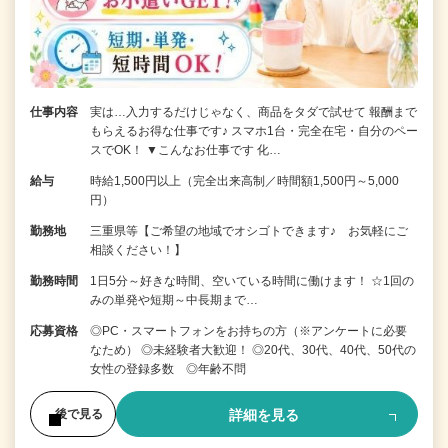
仕事内容
実は…入力するだけじゃなく、商品をタダで試せて 報酬まで
もらえるお得な仕事です♪ スマホ1台・完全在宅・自分のペー
スでOK！ ▼こんなお仕事です 化…
給与
時給1,500円以上（完全出来高制／時間額1,500円～5,000
円）
勤務地
三重県等【ご希望の地域でオシゴトできます♪ お気軽にご
相談ください！】
勤務時間
1日5分～好きな時間、空いている時間に働けます！ ☆1回の
みの単発や短期～中長期まで…
応募資格
◎PC・スマートフォンをお持ちの方（※アンケートに必要
なため） ◎未経験者大歓迎！ ◎20代、30代、40代、50代の
女性の登録多数 ◎年齢不問
詳細を見る
後で見る