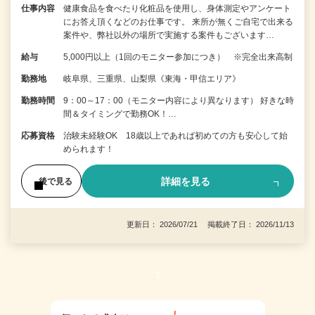
仕事内容
健康食品を食べたり化粧品を使用し、身体測定やアンケート
にお答え頂くなどのお仕事です。 来所が無くご自宅で出来る
案件や、弊社以外の場所で実施する案件もございます…
給与
5,000円以上（1回のモニター参加につき） ※完全出来高制
勤務地
岐阜県、三重県、山梨県《東海・甲信エリア》
勤務時間
9：00～17：00（モニター内容により異なります） 好きな時
間＆タイミングで勤務OK！…
応募資格
治験未経験OK 18歳以上であれば初めての方も安心して始
められます！
詳細を見る
後で見る
更新日： 2026/07/21 掲載終了日： 2026/11/13
1