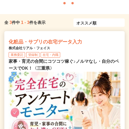
3
1
-
3
全
件中
件を表示
化粧品・サプリの在宅データ入力
株式会社リアル・フェイス
業務委託
登録制
在宅・内職
家事・育児の合間にコツコツ稼ぐ♪ノルマなし・自分のペ
ースでOK！〈三重県〉