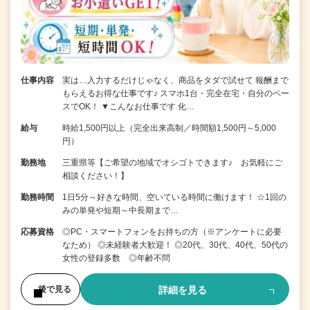
仕事内容
実は…入力するだけじゃなく、商品をタダで試せて 報酬まで
もらえるお得な仕事です♪ スマホ1台・完全在宅・自分のペー
スでOK！ ▼こんなお仕事です 化…
給与
時給1,500円以上（完全出来高制／時間額1,500円～5,000
円）
勤務地
三重県等【ご希望の地域でオシゴトできます♪ お気軽にご
相談ください！】
勤務時間
1日5分～好きな時間、空いている時間に働けます！ ☆1回の
みの単発や短期～中長期まで…
応募資格
◎PC・スマートフォンをお持ちの方（※アンケートに必要
なため） ◎未経験者大歓迎！ ◎20代、30代、40代、50代の
女性の登録多数 ◎年齢不問
詳細を見る
後で見る