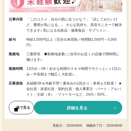
仕事内容
「このコスメ、自分の肌に合うかな？」「試してみたいけ
ど、費用が気になる…」 そんな気持ち、美容モニターで解決
できます♪ 気になる化粧品・健康食品・サプリメン…
給与
時給1,500円以上（完全出来高制／時間額1,500円～5,000
円）
勤務地
三重県等 ◆勤務地多数♪ご自宅やお近くの店舗で間時間に
働けます♪
勤務時間
1日5分～OK！好きな時間やスキマ時間でサクッと♪ ☆1日の
み～中長期まで幅広く大歓迎♪…
応募資格
未経験OK＆年齢不問！夏休みの1回きり・単発も大歓迎！ ★
会社員・派遣社員・契約社員・個人事業主・パート・アルバ
イト・主婦（夫）・フリーターなど、20代～50代…
詳細を見る
後で見る
更新日： 2026/08/05 掲載終了日： 2026/08/30