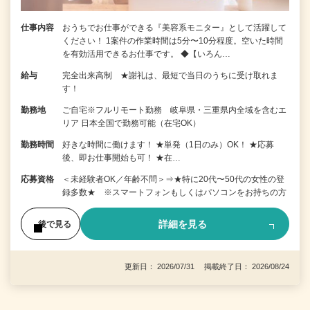
仕事内容
おうちでお仕事ができる『美容系モニター』として活躍して
ください！ 1案件の作業時間は5分〜10分程度。空いた時間
を有効活用できるお仕事です。 ◆【いろん…
給与
完全出来高制 ★謝礼は、最短で当日のうちに受け取れま
す！
勤務地
ご自宅※フルリモート勤務 岐阜県・三重県内全域を含むエ
リア 日本全国で勤務可能（在宅OK）
勤務時間
好きな時間に働けます！ ★単発（1日のみ）OK！ ★応募
後、即お仕事開始も可！ ★在…
応募資格
＜未経験者OK／年齢不問＞⇒★特に20代〜50代の女性の登
録多数★ ※スマートフォンもしくはパソコンをお持ちの方
詳細を見る
後で見る
更新日： 2026/07/31 掲載終了日： 2026/08/24