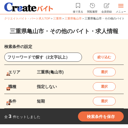
後で見る
閲覧履歴
会員登録
メニュー
クリエイトバイト・パート求人TOP
＞
三重県
＞
三重県亀山市
＞
三重県亀山市・その他のバイト・
三重県亀山市・その他のバイト・求人情報
検索条件の設定
絞り込む
エリア
三重県(亀山市)
選択
職種
指定しない
選択
条件
短期
選択
3
検索条件を保存
全
件ヒットしました