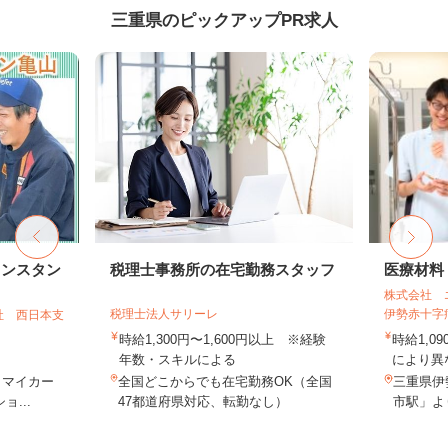
三重県のピックアップPR求人
リンスタン
税理士事務所の在宅勤務スタッフ
医療材料
株式会社 
税理士法人サリーレ
伊勢赤十字
社 西日本支
時給1,300円〜1,600円以上 ※経験
時給1,0
年数・スキルによる
により異な
（マイカー
全国どこからでも在宅勤務OK（全国
三重県伊
...
47都道府県対応、転勤なし）
市駅」よ