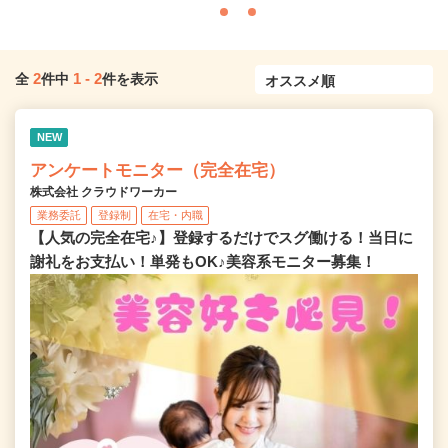
2
1
-
2
全
件中
件を表示
NEW
アンケートモニター（完全在宅）
株式会社 クラウドワーカー
業務委託
登録制
在宅・内職
【人気の完全在宅♪】登録するだけでスグ働ける！当日に
謝礼をお支払い！単発もOK♪美容系モニター募集！