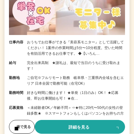
仕事内容
おうちでお仕事ができる『美容系モニター』として活躍して
ください！ 1案件の作業時間は5分〜10分程度。空いた時間
を有効活用できるお仕事です。 ◆【いろん…
給与
完全出来高制 ★謝礼は、最短で当日のうちに受け取れま
す！
勤務地
ご自宅※フルリモート勤務 岐阜県・三重県内全域を含むエ
リア 日本全国で勤務可能（在宅OK）
勤務時間
好きな時間に働けます！ ★単発（1日のみ）OK！ ★応募
後、即お仕事開始も可！ ★在…
応募資格
＜未経験者OK／年齢不問＞⇒★特に20代〜50代の女性の登
録多数★ ※スマートフォンもしくはパソコンをお持ちの方
詳細を見る
後で見る