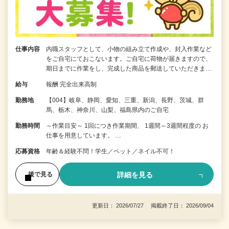
仕事内容
内職スタッフとして、小物の組み立て作成や、封入作業など
をご自宅にておこないます。ご自宅に荷物が届きますので、
期日までに作業をし、完成した商品を郵送していただきま…
給与
報酬 完全出来高制
勤務地
【004】岐阜、静岡、愛知、三重、新潟、長野、茨城、群
馬、栃木、神奈川、山梨、福島県内のご自宅
勤務時間
～作業目安～ 1回につき作業期間、 1週間～3週間程度の お
仕事を用意しています。 …
応募資格
年齢＆経験不問！学生／ペット／ネイル不可！
詳細を見る
後で見る
更新日： 2026/07/27 掲載終了日： 2026/09/04