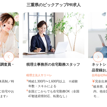
三重県のピックアップPR求人
宅調査員・
税理士事務所の在宅勤務スタッフ
ネットシ
品登録およ
税理士法人サリーレ
合同会社Re S
出来高制／時
時給1,300円〜1,600円以上 ※経験
完全出
年数・スキルによる
岐阜県、
ご自宅やお
全国どこからでも在宅勤務OK（全国
内、他全
ます♪
47都道府県対応、転勤なし）
モ...