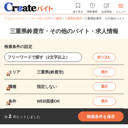
後で見る
閲覧履歴
会員登録
メニュー
クリエイトバイト・パート求人TOP
＞
三重県
＞
三重県鈴鹿市
＞
三重県鈴鹿市・その他のバイト・
三重県鈴鹿市・その他のバイト・求人情報
検索条件の設定
絞り込む
エリア
三重県(鈴鹿市)
選択
職種
指定しない
選択
条件
WEB面接OK
選択
2
検索条件を保存
全
件ヒットしました