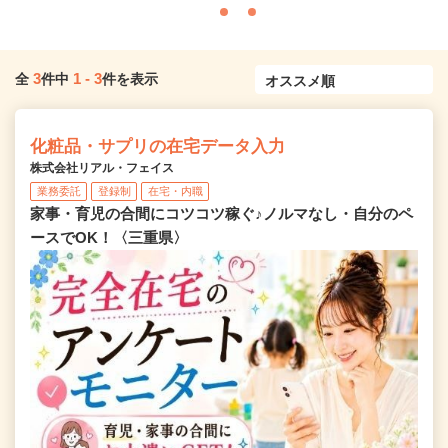
3
1
-
3
全
件中
件を表示
化粧品・サプリの在宅データ入力
株式会社リアル・フェイス
業務委託
登録制
在宅・内職
家事・育児の合間にコツコツ稼ぐ♪ノルマなし・自分のペ
ースでOK！〈三重県〉