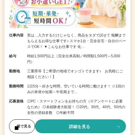
仕事内容
実は…入力するだけじゃなく、商品をタダで試せて 報酬まで
もらえるお得な仕事です♪ スマホ1台・完全在宅・自分のペー
スでOK！ ▼こんなお仕事です 化…
給与
時給1,500円以上（完全出来高制／時間額1,500円～5,000
円）
勤務地
三重県等【ご希望の地域でオシゴトできます♪ お気軽にご
相談ください！】
勤務時間
1日5分～好きな時間、空いている時間に働けます！ ☆1回の
みの単発や短期～中長期まで…
応募資格
◎PC・スマートフォンをお持ちの方（※アンケートに必要
なため） ◎未経験者大歓迎！ ◎20代、30代、40代、50代の
女性の登録多数 ◎年齢不問
詳細を見る
後で見る