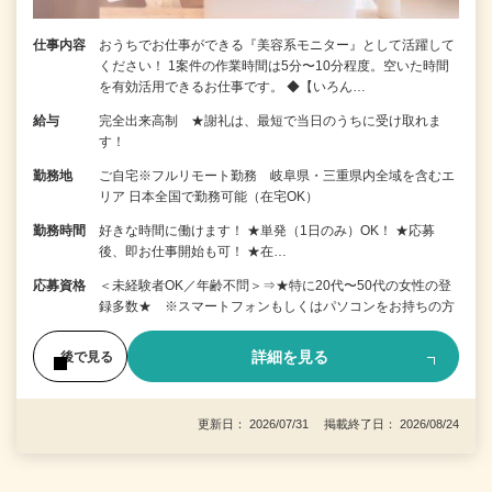
仕事内容
おうちでお仕事ができる『美容系モニター』として活躍して
ください！ 1案件の作業時間は5分〜10分程度。空いた時間
を有効活用できるお仕事です。 ◆【いろん…
給与
完全出来高制 ★謝礼は、最短で当日のうちに受け取れま
す！
勤務地
ご自宅※フルリモート勤務 岐阜県・三重県内全域を含むエ
リア 日本全国で勤務可能（在宅OK）
勤務時間
好きな時間に働けます！ ★単発（1日のみ）OK！ ★応募
後、即お仕事開始も可！ ★在…
応募資格
＜未経験者OK／年齢不問＞⇒★特に20代〜50代の女性の登
録多数★ ※スマートフォンもしくはパソコンをお持ちの方
詳細を見る
後で見る
更新日： 2026/07/31 掲載終了日： 2026/08/24