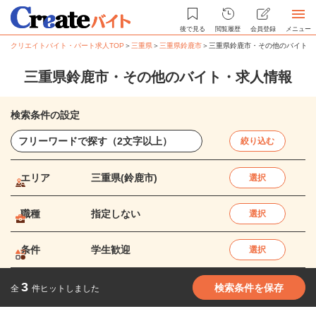
後で見る
閲覧履歴
会員登録
メニュー
クリエイトバイト・パート求人TOP
＞
三重県
＞
三重県鈴鹿市
＞
三重県鈴鹿市・その他のバイト・
三重県鈴鹿市・その他のバイト・求人情報
検索条件の設定
絞り込む
エリア
三重県(鈴鹿市)
選択
職種
指定しない
選択
条件
学生歓迎
選択
3
検索条件を保存
全
件ヒットしました