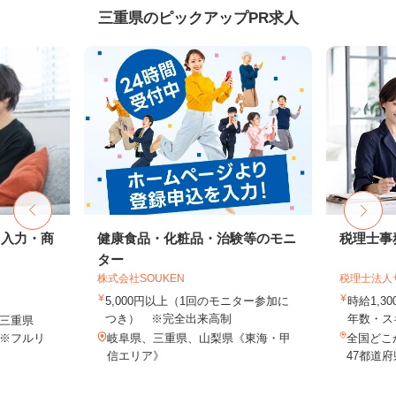
三重県のピックアップPR求人
タ入力・商
健康食品・化粧品・治験等のモニ
税理士事
ター
株式会社SOUKEN
税理士法人
5,000円以上（1回のモニター参加に
時給1,3
つき） ※完全出来高制
年数・ス
三重県
※フルリ
岐阜県、三重県、山梨県《東海・甲
全国どこ
信エリア》
47都道