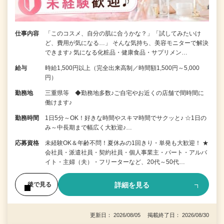
仕事内容
「このコスメ、自分の肌に合うかな？」「試してみたいけ
ど、費用が気になる…」 そんな気持ち、美容モニターで解決
できます♪ 気になる化粧品・健康食品・サプリメン…
給与
時給1,500円以上（完全出来高制／時間額1,500円～5,000
円）
勤務地
三重県等 ◆勤務地多数♪ご自宅やお近くの店舗で間時間に
働けます♪
勤務時間
1日5分～OK！好きな時間やスキマ時間でサクッと♪ ☆1日の
み～中長期まで幅広く大歓迎♪…
応募資格
未経験OK＆年齢不問！夏休みの1回きり・単発も大歓迎！ ★
会社員・派遣社員・契約社員・個人事業主・パート・アルバ
イト・主婦（夫）・フリーターなど、20代～50代…
詳細を見る
後で見る
更新日： 2026/08/05 掲載終了日： 2026/08/30