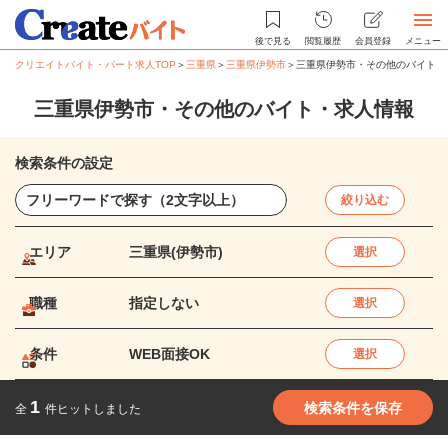
後で見る
閲覧履歴
会員登録
メニュー
クリエイトバイト・パート求人TOP
＞
三重県
＞
三重県伊勢市
＞
三重県伊勢市・その他のバイト・
三重県伊勢市・その他のバイト・求人情報
検索条件の設定
絞り込む
エリア
三重県(伊勢市)
選択
職種
指定しない
選択
条件
WEB面接OK
選択
1
検索条件を保存
全
件ヒットしました