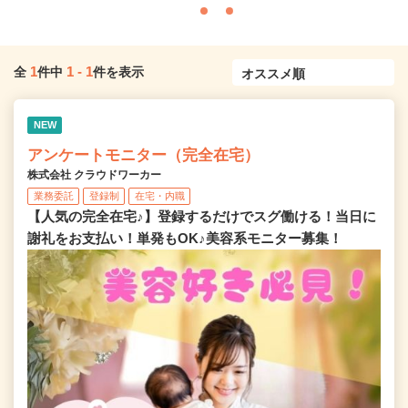
1
1
-
1
全
件中
件を表示
NEW
アンケートモニター（完全在宅）
株式会社 クラウドワーカー
業務委託
登録制
在宅・内職
【人気の完全在宅♪】登録するだけでスグ働ける！当日に
謝礼をお支払い！単発もOK♪美容系モニター募集！