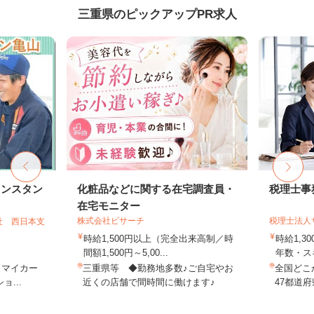
三重県のピックアップPR求人
リンスタン
化粧品などに関する在宅調査員・
税理士事
在宅モニター
株式会社ビサーチ
税理士法人
社 西日本支
時給1,500円以上（完全出来高制／時
時給1,3
間額1,500円～5,00...
年数・ス
（マイカー
三重県等 ◆勤務地多数♪ご自宅やお
全国どこ
...
近くの店舗で間時間に働けます♪
47都道