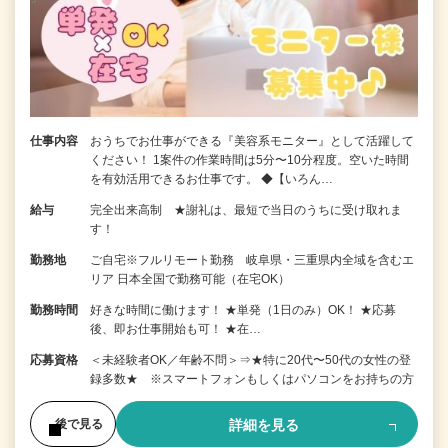
仕事内容
おうちでお仕事ができる『美容系モニター』として活躍して
ください！ 1案件の作業時間は5分〜10分程度。空いた時間
を有効活用できるお仕事です。 ◆【いろん…
給与
完全出来高制 ★謝礼は、最短で当日のうちに受け取れま
す！
勤務地
ご自宅※フルリモート勤務 岐阜県・三重県内全域を含むエ
リア 日本全国で勤務可能（在宅OK）
勤務時間
好きな時間に働けます！ ★単発（1日のみ）OK！ ★応募
後、即お仕事開始も可！ ★在…
応募資格
＜未経験者OK／年齢不問＞⇒★特に20代〜50代の女性の登
録多数★ ※スマートフォンもしくはパソコンをお持ちの方
詳細を見る
後で見る