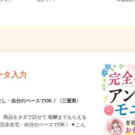
1（マイカー
岐阜県、三重県、山梨県《東海・甲
全国ど
ョ...
信エリア》
47都
ータ入力
なし・自分のペースでOK！〈三重県〉
、商品をタダで試せて 報酬までもらえる
・完全在宅・自分のペースでOK！ ▼こん