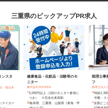
三重県のピックアップPR求人
リンスタ
健康食品・化粧品・治験等のモ
税理士
ニター
フ
株式会社SOUKEN
税理士法
会社 西日本
5,000円以上（1回のモニター参加に
時給1,
つき） ※完全出来高制
年数・