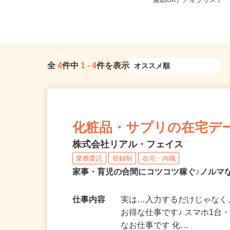
全国どこからでも在宅勤務OK（全国
三重県亀山市川崎町470
47都道府県対応、転勤なし）
通勤OK）／オブリステーシ
全
4
件中
1
-
4
件を表示
化粧品・サプリの在宅デ
株式会社リアル・フェイス
業務委託
登録制
在宅・内職
家事・育児の合間にコツコツ稼ぐ♪ノルマ
仕事内容
実は…入力するだけじゃなく
お得な仕事です♪ スマホ1台