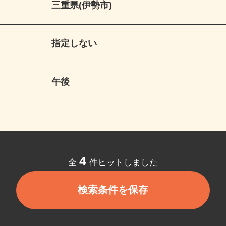
三重県(伊勢市)
指定しない
午後
4
全
件ヒットしました
検索条件を保存