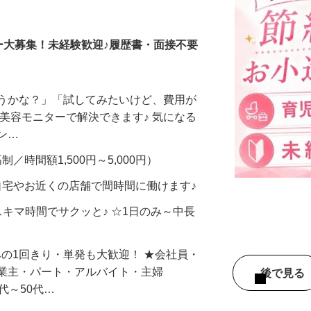
調査員・在宅モニター
ー大募集！未経験歓迎♪履歴書・面接不要
合うかな？」「試してみたいけど、費用が
、美容モニターで解決できます♪ 気になる
メン…
制／時間額1,500円～5,000円）
自宅やお近くの店舗で間時間に働けます♪
スキマ時間でサクッと♪ ☆1日のみ～中長
みの1回きり・単発も大歓迎！ ★会社員・
事業主・パート・アルバイト・主婦
後で見