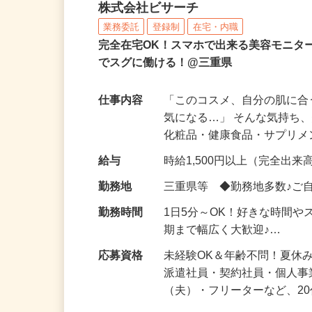
化粧品などに関する在宅
株式会社ビサーチ
業務委託
登録制
在宅・内職
完全在宅OK！スマホで出来る美容モニタ
でスグに働ける！@三重県
仕事内容
「このコスメ、自分の肌に
気になる…」 そんな気持ち
化粧品・健康食品・サプリ
給与
時給1,500円以上（完全出来高
勤務地
三重県等 ◆勤務地多数♪ご
勤務時間
1日5分～OK！好きな時間や
期まで幅広く大歓迎♪…
応募資格
未経験OK＆年齢不問！夏休
派遣社員・契約社員・個人