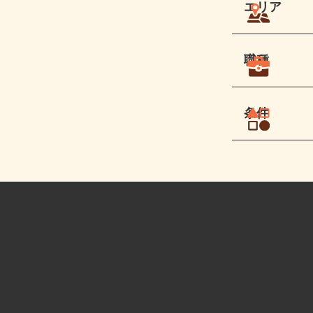
エリア
職種
条件