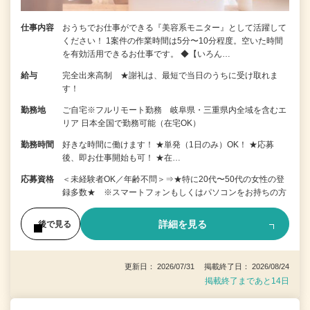
仕事内容
おうちでお仕事ができる『美容系モニター』として活躍して
ください！ 1案件の作業時間は5分〜10分程度。空いた時間
を有効活用できるお仕事です。 ◆【いろん…
給与
完全出来高制 ★謝礼は、最短で当日のうちに受け取れま
す！
勤務地
ご自宅※フルリモート勤務 岐阜県・三重県内全域を含むエ
リア 日本全国で勤務可能（在宅OK）
勤務時間
好きな時間に働けます！ ★単発（1日のみ）OK！ ★応募
後、即お仕事開始も可！ ★在…
応募資格
＜未経験者OK／年齢不問＞⇒★特に20代〜50代の女性の登
録多数★ ※スマートフォンもしくはパソコンをお持ちの方
詳細を見る
後で見る
更新日： 2026/07/31 掲載終了日： 2026/08/24
掲載終了まであと14日