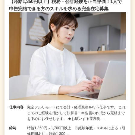
【時給1,350円以上】税務・会計経験を正当評価！1⼈で
申告完結できる⽅のスキルを求める完全在宅募集
仕事内容
完全フルリモートにて会計・経理業務を行う仕事です。 これ
までのご経験を活かして決算書・申告書の作成から完結まで
を中⼼にお任せします。 ★お願いする業務例 …
給与
時給1,350円～1,700円以上 ※経験年数・スキルによる（研
修期間あり：時給1,300…