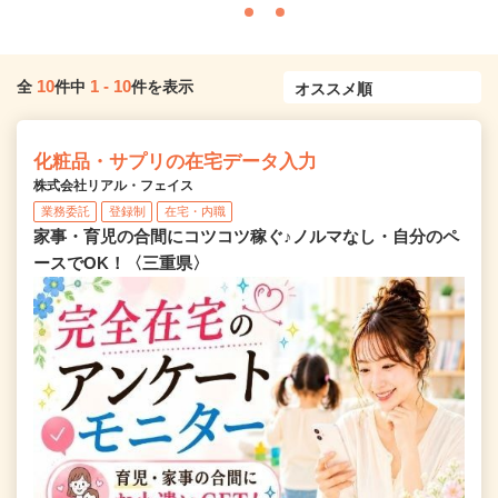
10
1
-
10
全
件中
件を表示
化粧品・サプリの在宅データ入力
株式会社リアル・フェイス
業務委託
登録制
在宅・内職
家事・育児の合間にコツコツ稼ぐ♪ノルマなし・自分のペ
ースでOK！〈三重県〉