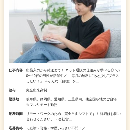
仕事内容
出品入力から発送まで！ ネット通販の仕組みが学べる◎ ＼2
0〜40代の男性が活躍中／ 「毎月の給料に“あと少し”プラス
したい！」 ⇒そんな〈目標〉を…
給与
完全出来高制
勤務地
岐阜県、静岡県、愛知県、三重県内、他全国各地のご自宅
※フルリモート勤務
勤務時間
リモートワークのため、完全自由シフトです！ 詳細はお問い
合わせください。 ＜会社営…
応募資格
＼経験・資格・学歴いっさい不問！／