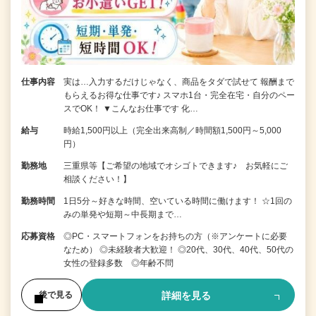
仕事内容
実は…入力するだけじゃなく、商品をタダで試せて 報酬まで
もらえるお得な仕事です♪ スマホ1台・完全在宅・自分のペー
スでOK！ ▼こんなお仕事です 化…
給与
時給1,500円以上（完全出来高制／時間額1,500円～5,000
円）
勤務地
三重県等【ご希望の地域でオシゴトできます♪ お気軽にご
相談ください！】
勤務時間
1日5分～好きな時間、空いている時間に働けます！ ☆1回の
みの単発や短期～中長期まで…
応募資格
◎PC・スマートフォンをお持ちの方（※アンケートに必要
なため） ◎未経験者大歓迎！ ◎20代、30代、40代、50代の
女性の登録多数 ◎年齢不問
詳細を見る
後で見る