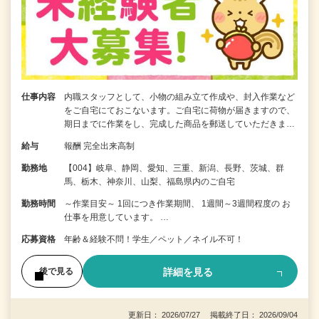
仕事内容
内職スタッフとして、小物の組み立て作成や、封入作業など
をご自宅にておこないます。ご自宅に荷物が届きますので、
期日までに作業をし、完成した商品を郵送していただきま…
給与
報酬 完全出来高制
勤務地
【004】岐阜、静岡、愛知、三重、新潟、長野、茨城、群
馬、栃木、神奈川、山梨、福島県内のご自宅
勤務時間
～作業目安～ 1回につき作業期間、 1週間～3週間程度の お
仕事を用意しています。 …
応募資格
年齢＆経験不問！学生／ペット／ネイル不可！
詳細を見る
後で見る
更新日： 2026/07/27 掲載終了日： 2026/09/04