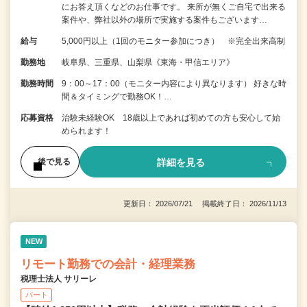
にお答え頂くなどのお仕事です。 来所が無くご自宅で出来る
案件や、弊社以外の場所で実施する案件もございます…
給与
5,000円以上（1回のモニター参加につき） ※完全出来高制
勤務地
岐阜県、三重県、山梨県《東海・甲信エリア》
勤務時間
9：00～17：00（モニター内容により異なります） 好きな時
間＆タイミングで勤務OK！…
応募資格
治験未経験OK 18歳以上であれば初めての方も安心して始
められます！
詳細を見る
後で見る
更新日： 2026/07/21 掲載終了日： 2026/11/13
NEW
リモート勤務での会計・経理業務
税理士法人 サリーレ
パート