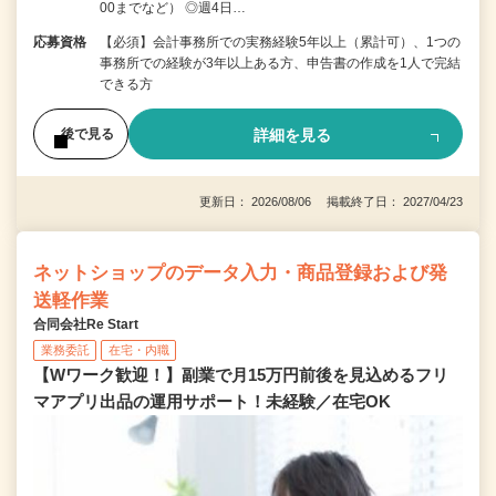
00までなど） ◎週4日…
応募資格
【必須】会計事務所での実務経験5年以上（累計可）、1つの
事務所での経験が3年以上ある方、申告書の作成を1人で完結
できる方
詳細を見る
後で見る
更新日： 2026/08/06 掲載終了日： 2027/04/23
ネットショップのデータ入力・商品登録および発
送軽作業
合同会社Re Start
業務委託
在宅・内職
【Wワーク歓迎！】副業で月15万円前後を見込めるフリ
マアプリ出品の運用サポート！未経験／在宅OK