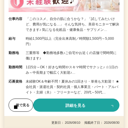
仕事内容
「このコスメ、自分の肌に合うかな？」「試してみたいけ
ど、費用が気になる…」 そんな気持ち、美容モニターで解決
できます♪ 気になる化粧品・健康食品・サプリメン…
給与
時給1,500円以上（完全出来高制／時間額1,500円～5,000
円）
勤務地
三重県等 ◆勤務地多数♪ご自宅やお近くの店舗で間時間に
働けます♪
勤務時間
1日5分～OK！好きな時間やスキマ時間でサクッと♪ ☆1日の
み～中長期まで幅広く大歓迎♪…
応募資格
未経験OK＆年齢不問！夏休みの1回きり・単発も大歓迎！ ★
会社員・派遣社員・契約社員・個人事業主・パート・アルバ
イト・主婦（夫）・フリーターなど、20代～50代…
詳細を見る
後で見る
更新日： 2026/08/10 掲載終了日： 2026/08/30