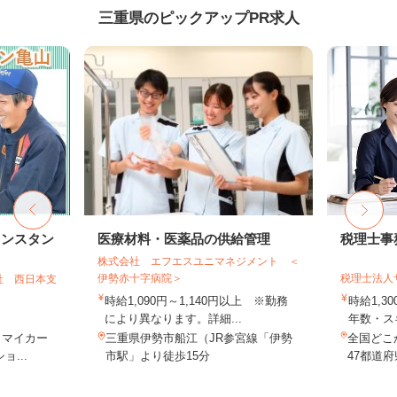
三重県のピックアップPR求人
リンスタン
医療材料・医薬品の供給管理
税理士事
株式会社 エフエスユニマネジメント ＜
伊勢赤十字病院＞
税理士法人
社 西日本支
時給1,090円～1,140円以上 ※勤務
時給1,3
により異なります。詳細...
年数・ス
（マイカー
三重県伊勢市船江（JR参宮線「伊勢
全国どこ
...
市駅」より徒歩15分
47都道