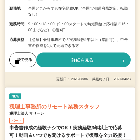
勤務地
全国どこからでも在宅勤務OK（全国47都道府県対応、転勤
なし）
勤務時間
9：00〜18：00（9：00スタートで時短勤務は応相談※16：
00までなど） ◎週4日…
応募資格
【必須】会計事務所での実務経験5年以上（累計可）、申告
書の作成を1人で完結できる方
詳細を見る
後で見る
更新日： 2026/08/06 掲載終了日： 2027/04/23
NEW
税理士事務所のリモート業務スタッフ
税理士法人 サリーレ
パート
申告書作成の経験ナシでOK！実務経験3年以上で応募
可！動画＆いつでも聞けるサポートで復職を全⼒応援！