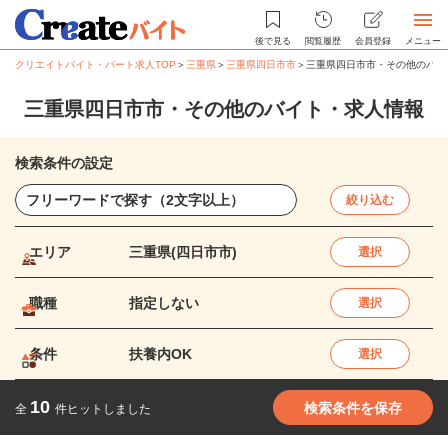
後で見る
閲覧履歴
会員登録
メニュー
クリエイトバイト・パート求人TOP
＞
三重県
＞
三重県四日市市
＞
三重県四日市市・その他のバイ
三重県四日市市・その他のバイト・求人情報
検索条件の設定
絞り込む
エリア
三重県(四日市市)
選択
職種
指定しない
選択
条件
扶養内OK
選択
10
検索条件を保存
全
件ヒットしました