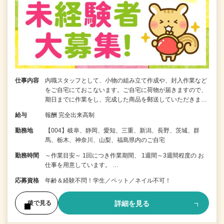
仕事内容
内職スタッフとして、小物の組み立て作成や、封入作業など
をご自宅にておこないます。ご自宅に荷物が届きますので、
期日までに作業をし、完成した商品を郵送していただきま…
給与
報酬 完全出来高制
勤務地
【004】岐阜、静岡、愛知、三重、新潟、長野、茨城、群
馬、栃木、神奈川、山梨、福島県内のご自宅
勤務時間
～作業目安～ 1回につき作業期間、 1週間～3週間程度の お
仕事を用意しています。 …
応募資格
年齢＆経験不問！学生／ペット／ネイル不可！
詳細を見る
後で見る