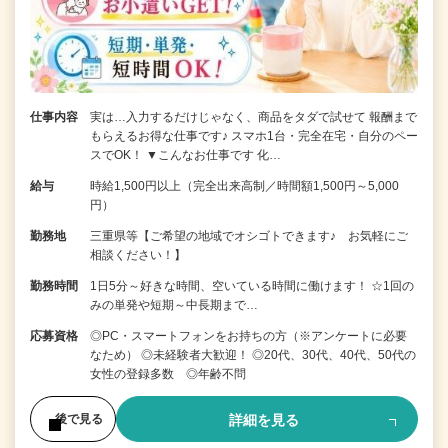
仕事内容
実は…入力するだけじゃなく、商品をタダで試せて 報酬まで
もらえるお得な仕事です♪ スマホ1台・完全在宅・自分のペー
スでOK！ ▼こんなお仕事です 化…
給与
時給1,500円以上（完全出来高制／時間額1,500円～5,000
円）
勤務地
三重県等【ご希望の地域でオシゴトできます♪ お気軽にご
相談ください！】
勤務時間
1日5分～好きな時間、空いている時間に働けます！ ☆1回の
みの単発や短期～中長期まで…
応募資格
◎PC・スマートフォンをお持ちの方（※アンケートに必要
なため） ◎未経験者大歓迎！ ◎20代、30代、40代、50代の
女性の登録多数 ◎年齢不問
詳細を見る
後で見る