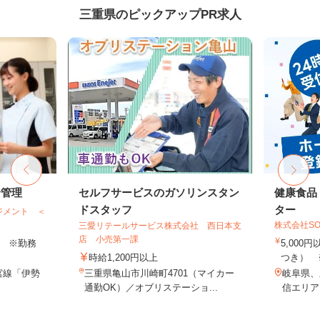
三重県のピックアップPR求人
給管理
セルフサービスのガソリンスタン
健康食品
ドスタッフ
ター
ジメント ＜
株式会社SO
三愛リテールサービス株式会社 西日本支
店 小売第一課
以上 ※勤務
5,000
時給1,200円以上
つき） 
宮線「伊勢
三重県亀山市川崎町4701（マイカー
岐阜県、
通勤OK）／オブリステーショ...
信エリア