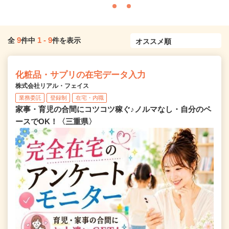
9
1
-
9
全
件中
件を表示
化粧品・サプリの在宅データ入力
株式会社リアル・フェイス
業務委託
登録制
在宅・内職
家事・育児の合間にコツコツ稼ぐ♪ノルマなし・自分のペ
ースでOK！〈三重県〉