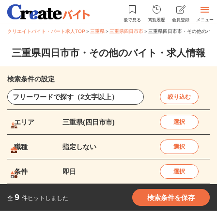
後で見る
閲覧履歴
会員登録
メニュー
クリエイトバイト・パート求人TOP
＞
三重県
＞
三重県四日市市
＞
三重県四日市市・その他のバイ
三重県四日市市・その他のバイト・求人情報
検索条件の設定
絞り込む
エリア
三重県(四日市市)
選択
職種
指定しない
選択
条件
即日
選択
9
検索条件を保存
全
件ヒットしました