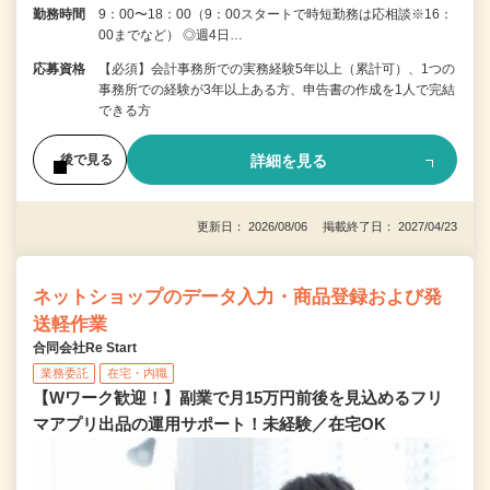
勤務時間
9：00〜18：00（9：00スタートで時短勤務は応相談※16：
00までなど） ◎週4日…
応募資格
【必須】会計事務所での実務経験5年以上（累計可）、1つの
事務所での経験が3年以上ある方、申告書の作成を1人で完結
できる方
詳細を見る
後で見る
更新日： 2026/08/06 掲載終了日： 2027/04/23
ネットショップのデータ入力・商品登録および発
送軽作業
合同会社Re Start
業務委託
在宅・内職
【Wワーク歓迎！】副業で月15万円前後を見込めるフリ
マアプリ出品の運用サポート！未経験／在宅OK