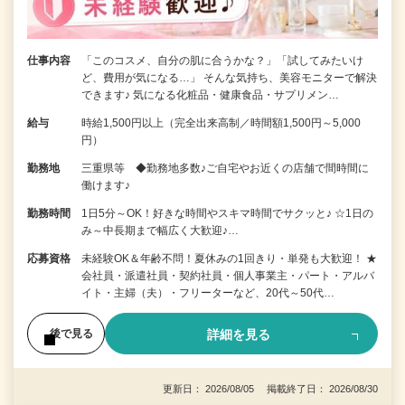
仕事内容
「このコスメ、自分の肌に合うかな？」「試してみたいけ
ど、費用が気になる…」 そんな気持ち、美容モニターで解決
できます♪ 気になる化粧品・健康食品・サプリメン…
給与
時給1,500円以上（完全出来高制／時間額1,500円～5,000
円）
勤務地
三重県等 ◆勤務地多数♪ご自宅やお近くの店舗で間時間に
働けます♪
勤務時間
1日5分～OK！好きな時間やスキマ時間でサクッと♪ ☆1日の
み～中長期まで幅広く大歓迎♪…
応募資格
未経験OK＆年齢不問！夏休みの1回きり・単発も大歓迎！ ★
会社員・派遣社員・契約社員・個人事業主・パート・アルバ
イト・主婦（夫）・フリーターなど、20代～50代…
詳細を見る
後で見る
更新日： 2026/08/05 掲載終了日： 2026/08/30