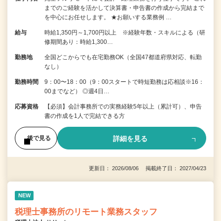
までのご経験を活かして決算書・申告書の作成から完結まで
を中⼼にお任せします。 ★お願いする業務例 …
給与
時給1,350円～1,700円以上 ※経験年数・スキルによる（研
修期間あり：時給1,300…
勤務地
全国どこからでも在宅勤務OK（全国47都道府県対応、転勤
なし）
勤務時間
9：00〜18：00（9：00スタートで時短勤務は応相談※16：
00までなど） ◎週4日…
応募資格
【必須】会計事務所での実務経験5年以上（累計可）、申告
書の作成を1人で完結できる方
詳細を見る
後で見る
更新日： 2026/08/06 掲載終了日： 2027/04/23
NEW
税理士事務所のリモート業務スタッフ