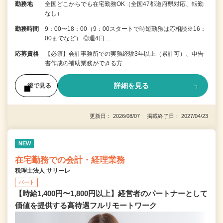
勤務地
全国どこからでも在宅勤務OK（全国47都道府県対応、転勤
なし）
勤務時間
9：00〜18：00（9：00スタートで時短勤務は応相談※16：
00までなど） ◎週4日…
応募資格
【必須】会計事務所での実務経験3年以上（累計可）、申告
書作成の補助業務ができる方
詳細を見る
後で見る
更新日： 2026/08/07 掲載終了日： 2027/04/23
NEW
在宅勤務での会計・経理業務
税理士法人 サリーレ
パート
【時給1,400円〜1,800円以上】経営者のパートナーとして
価値を提供する⾼待遇フルリモートワーク