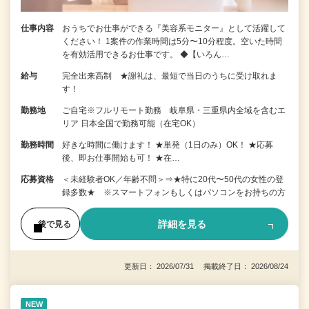
仕事内容
おうちでお仕事ができる『美容系モニター』として活躍して
ください！ 1案件の作業時間は5分〜10分程度。空いた時間
を有効活用できるお仕事です。 ◆【いろん…
給与
完全出来高制 ★謝礼は、最短で当日のうちに受け取れま
す！
勤務地
ご自宅※フルリモート勤務 岐阜県・三重県内全域を含むエ
リア 日本全国で勤務可能（在宅OK）
勤務時間
好きな時間に働けます！ ★単発（1日のみ）OK！ ★応募
後、即お仕事開始も可！ ★在…
応募資格
＜未経験者OK／年齢不問＞⇒★特に20代〜50代の女性の登
録多数★ ※スマートフォンもしくはパソコンをお持ちの方
詳細を見る
後で見る
更新日： 2026/07/31 掲載終了日： 2026/08/24
NEW