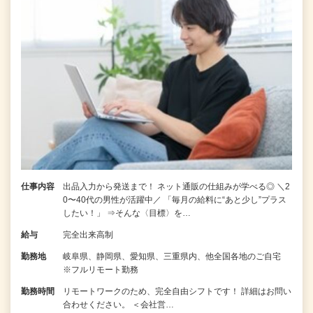
仕事内容
出品入力から発送まで！ ネット通販の仕組みが学べる◎ ＼2
0〜40代の男性が活躍中／ 「毎月の給料に“あと少し”プラス
したい！」 ⇒そんな〈目標〉を…
給与
完全出来高制
勤務地
岐阜県、静岡県、愛知県、三重県内、他全国各地のご自宅
※フルリモート勤務
勤務時間
リモートワークのため、完全自由シフトです！ 詳細はお問い
合わせください。 ＜会社営…