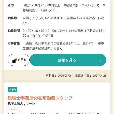
給与
時給1,250円～1,500円以上 ※経験年数・スキルによる（研
修期間あり：時給1,200…
勤務地
全国どこからでも在宅勤務OK（全国47都道府県対応、転勤
なし）
勤務時間
9：00〜18：00（9：00スタートで時短勤務は応相談※16：
00までなど） ◎週4日…
応募資格
【必須】会計事務所での実務経験3年以上（累計可） ※申
告書作成の経験は問いません
詳細を見る
後で見る
更新日： 2026/08/06 掲載終了日： 2027/04/23
NEW
税理士事務所の在宅勤務スタッフ
税理士法人サリーレ
パート