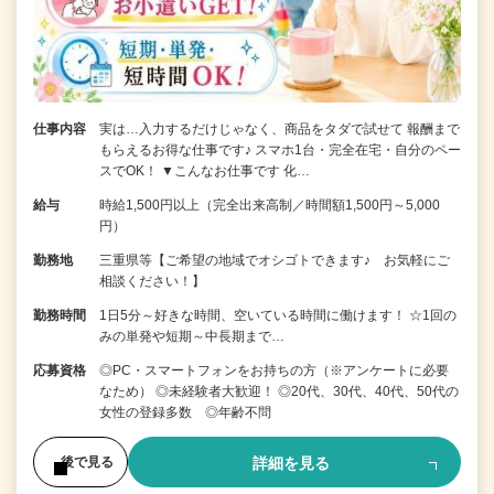
仕事内容
実は…入力するだけじゃなく、商品をタダで試せて 報酬まで
もらえるお得な仕事です♪ スマホ1台・完全在宅・自分のペー
スでOK！ ▼こんなお仕事です 化…
給与
時給1,500円以上（完全出来高制／時間額1,500円～5,000
円）
勤務地
三重県等【ご希望の地域でオシゴトできます♪ お気軽にご
相談ください！】
勤務時間
1日5分～好きな時間、空いている時間に働けます！ ☆1回の
みの単発や短期～中長期まで…
応募資格
◎PC・スマートフォンをお持ちの方（※アンケートに必要
なため） ◎未経験者大歓迎！ ◎20代、30代、40代、50代の
女性の登録多数 ◎年齢不問
詳細を見る
後で見る