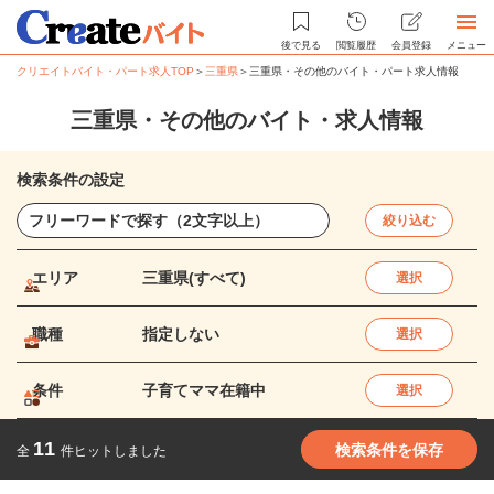
後で見る
閲覧履歴
会員登録
メニュー
クリエイトバイト・パート求人TOP
＞
三重県
＞
三重県・その他のバイト・パート求人情報
三重県・その他のバイト・求人情報
検索条件の設定
絞り込む
エリア
三重県(すべて)
選択
職種
指定しない
選択
条件
子育てママ在籍中
選択
11
検索条件を保存
全
件ヒットしました