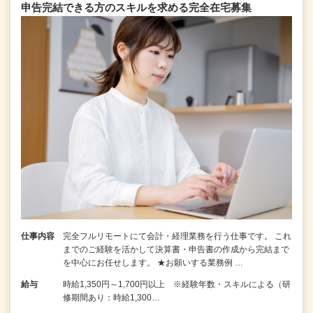
申告完結できる⽅のスキルを求める完全在宅募集
仕事内容
完全フルリモートにて会計・経理業務を行う仕事です。 これ
までのご経験を活かして決算書・申告書の作成から完結まで
を中⼼にお任せします。 ★お願いする業務例 …
給与
時給1,350円～1,700円以上 ※経験年数・スキルによる（研
修期間あり：時給1,300…