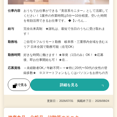
仕事内容
おうちでお仕事ができる『美容系モニター』として活躍して
ください！ 1案件の作業時間は5分〜10分程度。空いた時間
を有効活用できるお仕事です。 ◆【いろん…
給与
完全出来高制 ★謝礼は、最短で当日のうちに受け取れま
す！
勤務地
ご自宅※フルリモート勤務 岐阜県・三重県内全域を含むエ
リア 日本全国で勤務可能（在宅OK）
勤務時間
好きな時間に働けます！ ★単発（1日のみ）OK！ ★応募
後、即お仕事開始も可！ ★在…
応募資格
＜未経験者OK／年齢不問＞⇒★特に20代〜50代の女性の登
録多数★ ※スマートフォンもしくはパソコンをお持ちの方
詳細を見る
後で見る
更新日： 2026/07/31 掲載終了日： 2026/08/24