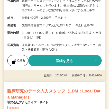
仕事内容
居住中ホームステージャーとして「住みながら売るための空
間演出」サービスを行います。 売主様のお部屋のお片付け、
モデルルームのような魅力的な部屋へ演出するお仕事で…
給与
時給1,400円～2,200円＋手当あり
勤務地
愛知県名古屋市エリア及び近郊エリア ※直行直帰OK
勤務時間
9：30～17：00の間で4～6H勤務で応相談 ※月8日以上(土日
4日含む) （例） ・…
応募資格
未経験OK！20代～40代の女性スタッフ活躍中♪Wワーク・副
業・扶養範囲内勤務もOK！
詳細を見る
後で見る
更新日： 2026/03/04 掲載終了日： 2026/09/30
臨床研究のデータ入力スタッフ（LDM：Local Dat
a Manager）
株式会社アクセライズ・サイト
業務委託