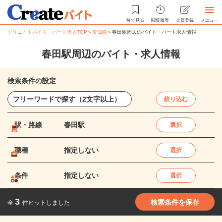
後で見る
閲覧履歴
会員登録
メニュー
クリエイトバイト・パート求人TOP
＞
愛知県
＞
春田駅周辺のバイト・パート求人情報
春田駅周辺のバイト・求人情報
検索条件の設定
絞り込む
駅・路線
春田駅
選択
職種
指定しない
選択
条件
指定しない
選択
3
検索条件を保存
全
件ヒットしました