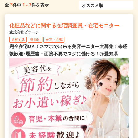
3
1
-
3
全
件中
件を表示
化粧品などに関する在宅調査員・在宅モニター
株式会社ビサーチ
業務委託
登録制
在宅・内職
完全在宅OK！スマホで出来る美容モニター大募集！未経
験歓迎♪履歴書・面接不要でスグに働ける！@愛知県