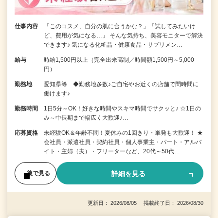
仕事内容
「このコスメ、自分の肌に合うかな？」「試してみたいけ
ど、費用が気になる…」 そんな気持ち、美容モニターで解決
できます♪ 気になる化粧品・健康食品・サプリメン…
給与
時給1,500円以上（完全出来高制／時間額1,500円～5,000
円）
勤務地
愛知県等 ◆勤務地多数♪ご自宅やお近くの店舗で間時間に
働けます♪
勤務時間
1日5分～OK！好きな時間やスキマ時間でサクッと♪ ☆1日の
み～中長期まで幅広く大歓迎♪…
応募資格
未経験OK＆年齢不問！夏休みの1回きり・単発も大歓迎！ ★
会社員・派遣社員・契約社員・個人事業主・パート・アルバ
イト・主婦（夫）・フリーターなど、20代～50代…
詳細を見る
後で見る
更新日： 2026/08/05 掲載終了日： 2026/08/30