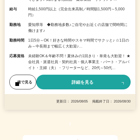
給与
時給1,500円以上（完全出来高制／時間額1,500円～5,000
円）
勤務地
愛知県等 ◆勤務地多数♪ご自宅やお近くの店舗で間時間に
働けます♪
勤務時間
1日5分～OK！好きな時間やスキマ時間でサクッと♪ ☆1日の
み～中長期まで幅広く大歓迎♪…
応募資格
未経験OK＆年齢不問！夏休みの1回きり・単発も大歓迎！ ★
会社員・派遣社員・契約社員・個人事業主・パート・アルバ
イト・主婦（夫）・フリーターなど、20代～50代…
詳細を見る
後で見る
更新日： 2026/08/05 掲載終了日： 2026/08/30
1