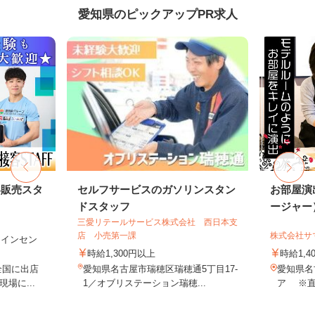
愛知県のピックアップPR求人
客販売スタ
セルフサービスのガソリンスタン
お部屋演
ドスタッフ
ージャー
三愛リテールサービス株式会社 西日本支
店 小売第一課
株式会社サ
円＋インセン
時給1,300円以上
時給1,4
全国に出店
愛知県名古屋市瑞穂区瑞穂通5丁目17-
愛知県名
場に...
1／オブリステーション瑞穂...
ア ※直