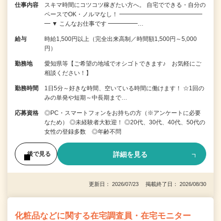
仕事内容
スキマ時間にコツコツ稼ぎたい方へ。 自宅でできる・自分の
ペースでOK・ノルマなし！ ━━━━━━━━━━━━━━
━ ▼ こんなお仕事です ━━━━━…
給与
時給1,500円以上（完全出来高制／時間額1,500円～5,000
円）
勤務地
愛知県等【ご希望の地域でオシゴトできます♪ お気軽にご
相談ください！】
勤務時間
1日5分～好きな時間、空いている時間に働けます！ ☆1回の
みの単発や短期～中長期まで…
応募資格
◎PC・スマートフォンをお持ちの方（※アンケートに必要
なため） ◎未経験者大歓迎！ ◎20代、30代、40代、50代の
女性の登録多数 ◎年齢不問
詳細を見る
後で見る
更新日： 2026/07/23 掲載終了日： 2026/08/30
化粧品などに関する在宅調査員・在宅モニター