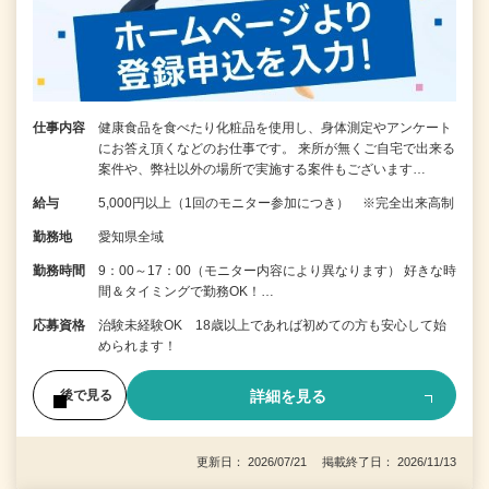
仕事内容
健康食品を食べたり化粧品を使用し、身体測定やアンケート
にお答え頂くなどのお仕事です。 来所が無くご自宅で出来る
案件や、弊社以外の場所で実施する案件もございます…
給与
5,000円以上（1回のモニター参加につき） ※完全出来高制
勤務地
愛知県全域
勤務時間
9：00～17：00（モニター内容により異なります） 好きな時
間＆タイミングで勤務OK！…
応募資格
治験未経験OK 18歳以上であれば初めての方も安心して始
められます！
詳細を見る
後で見る
更新日： 2026/07/21 掲載終了日： 2026/11/13