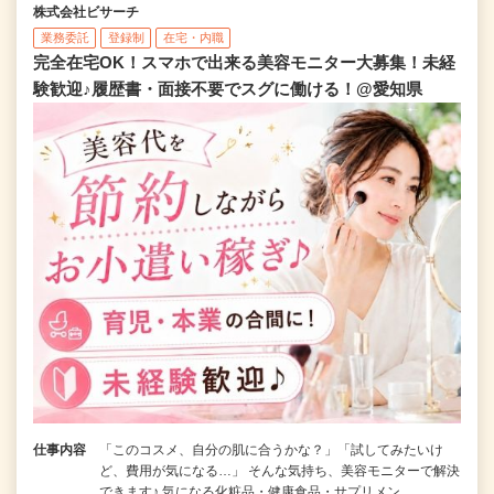
株式会社ビサーチ
業務委託
登録制
在宅・内職
完全在宅OK！スマホで出来る美容モニター大募集！未経
験歓迎♪履歴書・面接不要でスグに働ける！@愛知県
仕事内容
「このコスメ、自分の肌に合うかな？」「試してみたいけ
ど、費用が気になる…」 そんな気持ち、美容モニターで解決
できます♪ 気になる化粧品・健康食品・サプリメン…