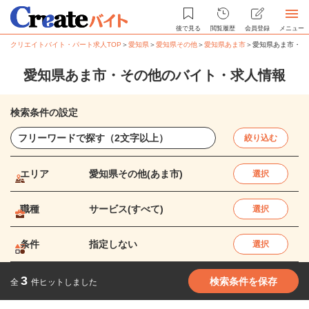
後で見る
閲覧履歴
会員登録
メニュー
クリエイトバイト・パート求人TOP
＞
愛知県
＞
愛知県その他
＞
愛知県あま市
＞
愛知県あま市・そ
愛知県あま市・その他のバイト・求人情報
検索条件の設定
絞り込む
エリア
愛知県その他(あま市)
選択
職種
サービス(すべて)
選択
条件
指定しない
選択
3
検索条件を保存
全
件ヒットしました