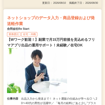
更新日： 2026/08/10 掲載終了日： 2026/08/30
ネットショップのデータ入力・商品登録および発
送軽作業
合同会社Re Start
業務委託
在宅・内職
【Wワーク歓迎！】副業で月15万円前後を見込めるフリ
マアプリ出品の運用サポート！未経験／在宅OK
仕事内容
出品入力から発送まで！ ネット通販の仕組みが学べる◎ ＼2
0〜40代の男性が活躍中／ 「毎月の給料に“あと少し”プラス