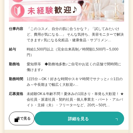
仕事内容
「このコスメ、自分の肌に合うかな？」「試してみたいけ
ど、費用が気になる…」 そんな気持ち、美容モニターで解決
できます♪ 気になる化粧品・健康食品・サプリメン…
給与
時給1,500円以上（完全出来高制／時間額1,500円～5,000
円）
勤務地
愛知県等 ◆勤務地多数♪ご自宅やお近くの店舗で間時間に
働けます♪
勤務時間
1日5分～OK！好きな時間やスキマ時間でサクッと♪ ☆1日の
み～中長期まで幅広く大歓迎♪…
応募資格
未経験OK＆年齢不問！夏休みの1回きり・単発も大歓迎！ ★
会社員・派遣社員・契約社員・個人事業主・パート・アルバ
イト・主婦（夫）・フリーターなど、20代～50代…
詳細を見る
後で見る