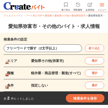
後で見る
閲覧履歴
会員登録
メニュー
クリエイトバイト・パート求人TOP
＞
愛知県
＞
愛知県その他
＞
愛知県弥富市
＞
愛知県弥富市・そ
愛知県弥富市・その他のバイト・求人情報
検索条件の設定
絞り込む
エリア
愛知県その他(弥富市)
選択
職種
軽作業・商品管理・製造(すべて)
選択
条件
指定しない
選択
2
検索条件を保存
全
件ヒットしました