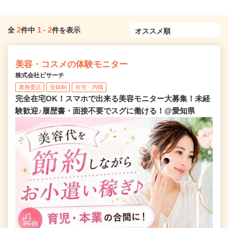
2
1
-
2
全
件中
件を表示
美容・コスメの体験モニター
株式会社ビサーチ
業務委託
登録制
在宅・内職
完全在宅OK！スマホで出来る美容モニター大募集！未経
験歓迎♪履歴書・面接不要でスグに働ける！@愛知県