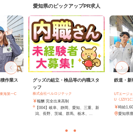
愛知県のピックアップPR求人
集積作業ス
グッズの組立・検品等の内職スタ
鉄道・新
ッフ
株式会社ベルロジテック
T東海第一C
UTエージェ
U《JZIY1
報酬 完全出来高制
時給1,6
【004】岐阜、静岡、愛知、三重、新
潟、長野、茨城、群馬、栃木、...
愛知県