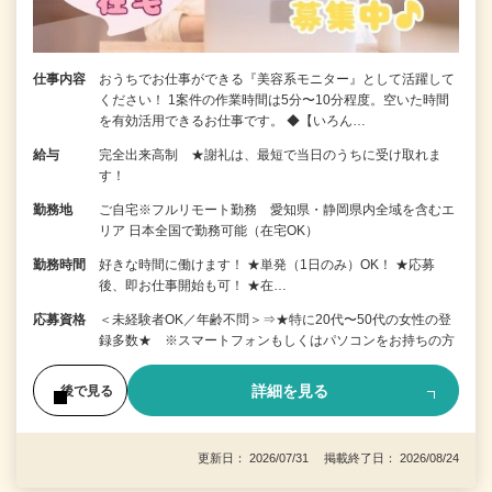
仕事内容
おうちでお仕事ができる『美容系モニター』として活躍して
ください！ 1案件の作業時間は5分〜10分程度。空いた時間
を有効活用できるお仕事です。 ◆【いろん…
給与
完全出来高制 ★謝礼は、最短で当日のうちに受け取れま
す！
勤務地
ご自宅※フルリモート勤務 愛知県・静岡県内全域を含むエ
リア 日本全国で勤務可能（在宅OK）
勤務時間
好きな時間に働けます！ ★単発（1日のみ）OK！ ★応募
後、即お仕事開始も可！ ★在…
応募資格
＜未経験者OK／年齢不問＞⇒★特に20代〜50代の女性の登
録多数★ ※スマートフォンもしくはパソコンをお持ちの方
詳細を見る
後で見る
更新日： 2026/07/31 掲載終了日： 2026/08/24