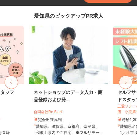
愛知県のピックアップPR求人
スタッフ
ネットショップのデータ入力・商
セルフサ
品登録および発...
ドスタッ
三愛リテー
合同会社Re Start
店 小売第
ト
完全出来高制
時給1,3
愛知県、滋賀県、京都府、奈良県、
愛知県名
行直帰
和歌山県内のご自宅 ※フルリモー...
1／オブリ