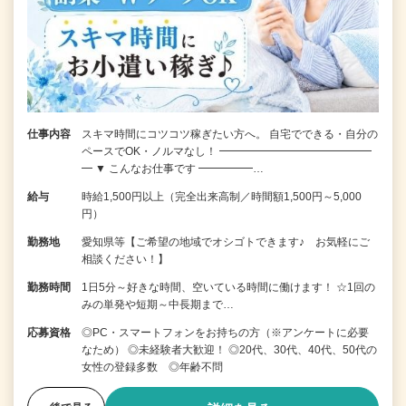
仕事内容
スキマ時間にコツコツ稼ぎたい方へ。 自宅でできる・自分の
ペースでOK・ノルマなし！ ━━━━━━━━━━━━━━
━ ▼ こんなお仕事です ━━━━━…
給与
時給1,500円以上（完全出来高制／時間額1,500円～5,000
円）
勤務地
愛知県等【ご希望の地域でオシゴトできます♪ お気軽にご
相談ください！】
勤務時間
1日5分～好きな時間、空いている時間に働けます！ ☆1回の
みの単発や短期～中長期まで…
応募資格
◎PC・スマートフォンをお持ちの方（※アンケートに必要
なため） ◎未経験者大歓迎！ ◎20代、30代、40代、50代の
女性の登録多数 ◎年齢不問