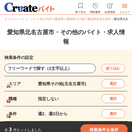
後で見る
閲覧履歴
会員登録
メニュー
クリエイトバイト・パート求人TOP
＞
愛知県
＞
愛知県その他
＞
愛知県北名古屋市
＞
愛知県北名古
愛知県北名古屋市・その他のバイト・求人情
報
検索条件の設定
絞り込む
エリア
愛知県その他(北名古屋市)
選択
職種
指定しない
選択
条件
週2、週3日から
選択
3
検索条件を保存
全
件ヒットしました