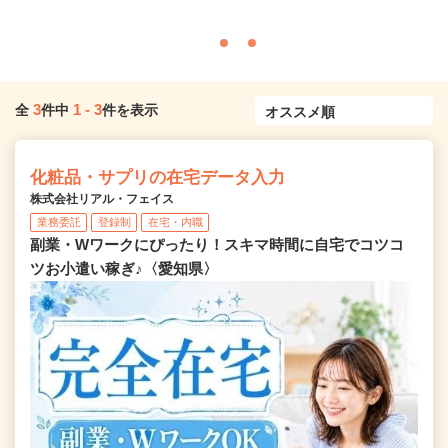
3
1
-
3
全
件中
件を表示
化粧品・サプリの在宅データ入力
株式会社リアル・フェイス
業務委託
登録制
在宅・内職
副業・Wワークにぴったり！スキマ時間に自宅でコツコ
ツお小遣い稼ぎ♪〈愛知県〉