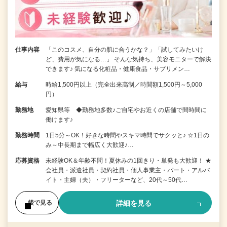
仕事内容
「このコスメ、自分の肌に合うかな？」「試してみたいけ
ど、費用が気になる…」 そんな気持ち、美容モニターで解決
できます♪ 気になる化粧品・健康食品・サプリメン…
給与
時給1,500円以上（完全出来高制／時間額1,500円～5,000
円）
勤務地
愛知県等 ◆勤務地多数♪ご自宅やお近くの店舗で間時間に
働けます♪
勤務時間
1日5分～OK！好きな時間やスキマ時間でサクッと♪ ☆1日の
み～中長期まで幅広く大歓迎♪…
応募資格
未経験OK＆年齢不問！夏休みの1回きり・単発も大歓迎！ ★
会社員・派遣社員・契約社員・個人事業主・パート・アルバ
イト・主婦（夫）・フリーターなど、20代～50代…
詳細を見る
後で見る