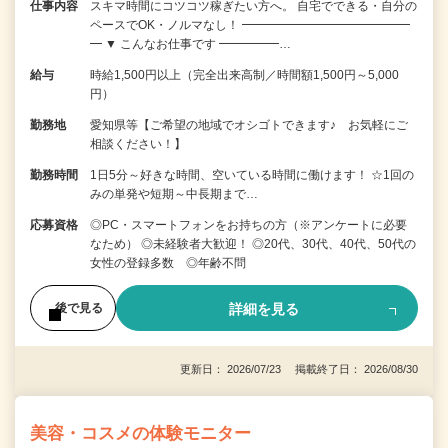
仕事内容
スキマ時間にコツコツ稼ぎたい方へ。 自宅でできる・自分の
ペースでOK・ノルマなし！ ━━━━━━━━━━━━━━
━ ▼ こんなお仕事です ━━━━━…
給与
時給1,500円以上（完全出来高制／時間額1,500円～5,000
円）
勤務地
愛知県等【ご希望の地域でオシゴトできます♪ お気軽にご
相談ください！】
勤務時間
1日5分～好きな時間、空いている時間に働けます！ ☆1回の
みの単発や短期～中長期まで…
応募資格
◎PC・スマートフォンをお持ちの方（※アンケートに必要
なため） ◎未経験者大歓迎！ ◎20代、30代、40代、50代の
女性の登録多数 ◎年齢不問
詳細を見る
後で見る
更新日： 2026/07/23 掲載終了日： 2026/08/30
美容・コスメの体験モニター