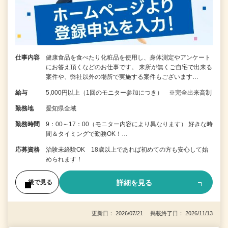
仕事内容
健康食品を食べたり化粧品を使用し、身体測定やアンケート
にお答え頂くなどのお仕事です。 来所が無くご自宅で出来る
案件や、弊社以外の場所で実施する案件もございます…
給与
5,000円以上（1回のモニター参加につき） ※完全出来高制
勤務地
愛知県全域
勤務時間
9：00～17：00（モニター内容により異なります） 好きな時
間＆タイミングで勤務OK！…
応募資格
治験未経験OK 18歳以上であれば初めての方も安心して始
められます！
詳細を見る
後で見る
更新日： 2026/07/21 掲載終了日： 2026/11/13