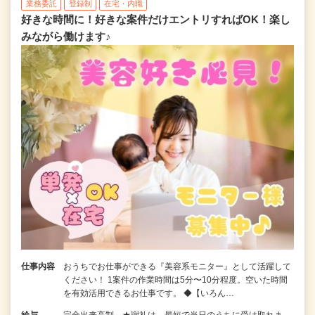
業務委託
登録制
在宅・内職
好きな時間に！好きな案件だけエントリすればOK！楽し
みながら働けます♪
仕事内容
おうちでお仕事ができる『美容系モニター』として活躍して
ください！ 1案件の作業時間は5分〜10分程度。空いた時間
を有効活用できるお仕事です。 ◆【いろん…
給与
完全出来高制 ★謝礼は、最短で当日のうちに受け取れま