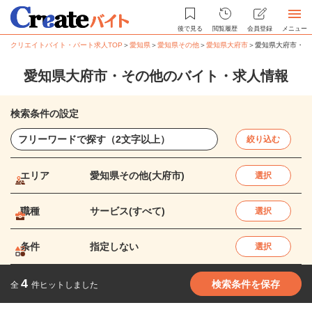
後で見る
閲覧履歴
会員登録
メニュー
クリエイトバイト・パート求人TOP
＞
愛知県
＞
愛知県その他
＞
愛知県大府市
＞
愛知県大府市・そ
愛知県大府市・その他のバイト・求人情報
検索条件の設定
絞り込む
エリア
愛知県その他(大府市)
選択
職種
サービス(すべて)
選択
条件
指定しない
選択
4
検索条件を保存
全
件ヒットしました