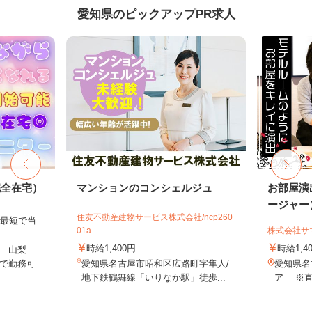
愛知県のピックアップPR求人
完全在宅）
マンションのコンシェルジュ
お部屋演
ージャー
住友不動産建物サービス株式会社/ncp260
、最短で当
01a
株式会社サ
！
時給1,400円
時給1,4
 山梨
で勤務可
愛知県名古屋市昭和区広路町字隼人/
愛知県名
地下鉄鶴舞線「いりなか駅」徒歩...
ア ※直