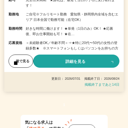
す！
勤務地
ご自宅※フルリモート勤務 愛知県・静岡県内全域を含むエ
リア 日本全国で勤務可能（在宅OK）
勤務時間
好きな時間に働けます！ ★単発（1日のみ）OK！ ★応募
後、即お仕事開始も可！ ★在…
応募資格
＜未経験者OK／年齢不問＞⇒★特に20代〜50代の女性の登
録多数★ ※スマートフォンもしくはパソコンをお持ちの方
詳細を見る
後で見る
更新日： 2026/07/31 掲載終了日： 2026/08/24
掲載終了まであと14日
1
気になる求人は