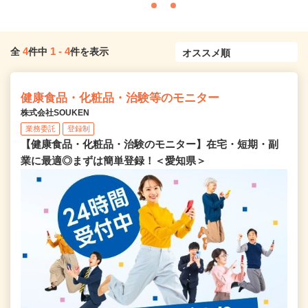
4
1
-
4
全
件中
件を表示
健康食品・化粧品・治験等のモニター
株式会社SOUKEN
業務委託
登録制
【健康食品・化粧品・治験のモニター】在宅・短期・副
業に最適◎まずは簡単登録！＜愛知県＞