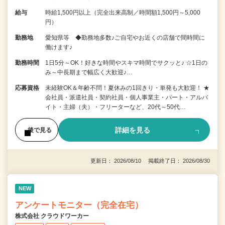
給与
時給1,500円以上（完全出来高制／時間額1,500円～5,000
円）
勤務地
愛知県等 ◆勤務地多数♪ご自宅やお近くの店舗で間時間に
働けます♪
勤務時間
1日5分～OK！好きな時間やスキマ時間でサクッと♪ ☆1日の
み～中長期まで幅広く大歓迎♪…
応募資格
未経験OK＆年齢不問！夏休みの1回きり・単発も大歓迎！ ★
会社員・派遣社員・契約社員・個人事業主・パート・アルバ
イト・主婦（夫）・フリーターなど、20代～50代…
詳細を見る
後で見る
更新日： 2026/08/10 掲載終了日： 2026/08/30
NEW
アンケートモニター（完全在宅）
株式会社 クラウドワーカー