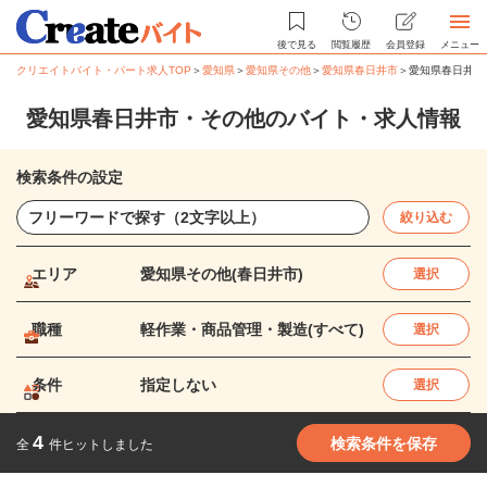
後で見る
閲覧履歴
会員登録
メニュー
クリエイトバイト・パート求人TOP
＞
愛知県
＞
愛知県その他
＞
愛知県春日井市
＞
愛知県春日井市
愛知県春日井市・その他のバイト・求人情報
検索条件の設定
絞り込む
エリア
愛知県その他(春日井市)
選択
職種
軽作業・商品管理・製造(すべて)
選択
条件
指定しない
選択
4
検索条件を保存
全
件ヒットしました