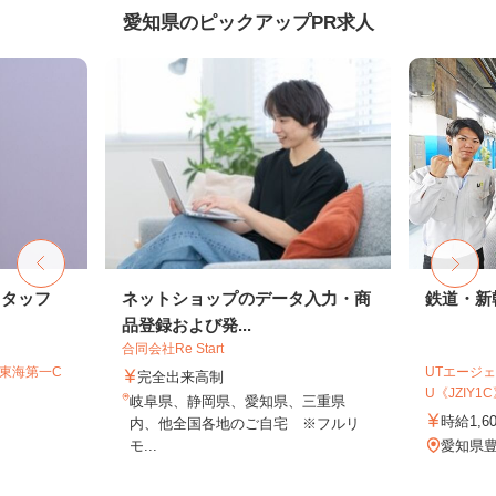
愛知県のピックアップPR求人
スタッフ
ネットショップのデータ入力・商
鉄道・新
品登録および発...
合同会社Re Start
T東海第一C
UTエージェ
完全出来高制
U《JZIY1
岐阜県、静岡県、愛知県、三重県
時給1,6
内、他全国各地のご自宅 ※フルリ
モ...
愛知県