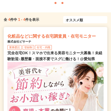
4
1
-
4
全
件中
件を表示
化粧品などに関する在宅調査員・在宅モニター
株式会社ビサーチ
業務委託
登録制
在宅・内職
完全在宅OK！スマホで出来る美容モニター大募集！未経
験歓迎♪履歴書・面接不要でスグに働ける！@愛知県