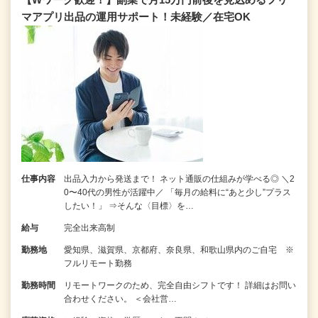
マアプリ出品の運用サポート！未経験／在宅OK
仕事内容
出品入力から発送まで！ ネット通販の仕組みが学べる◎ ＼2
0〜40代の男性が活躍中／ 「毎月の給料に“あと少し”プラス
したい！」 ⇒そんな〈目標〉を…
給与
完全出来高制
勤務地
愛知県、滋賀県、京都府、奈良県、和歌山県内のご自宅 ※
フルリモート勤務
勤務時間
リモートワークのため、完全自由シフトです！ 詳細はお問い
合わせください。 ＜会社営…