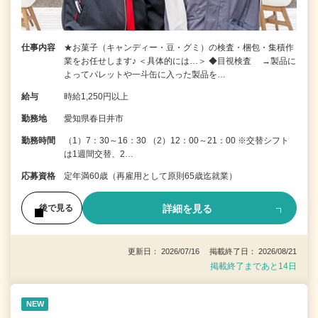
仕事内容
★お菓子（キャンディー・豆・グミ）の検査・梱包・集積作
業をお任せします♪ ＜具体的には…＞ ◆目視検査 →製品に
よってパレットや一斗缶に入った製品を…
給与
時給1,250円以上
勤務地
愛知県春日井市
勤務時間
（1）7：30～16：30 （2）12：00～21：00 ※交替シフト
は1週間交替、2…
応募資格
定年満60歳（再雇用として原則65歳迄就業）
詳細を見る
後で見る
更新日： 2026/07/16 掲載終了日： 2026/08/21
掲載終了まであと14日
NEW