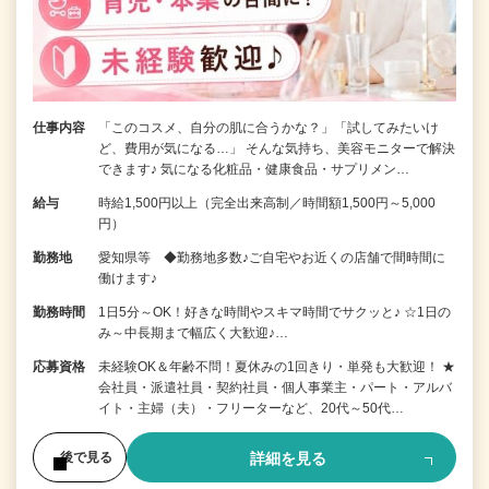
仕事内容
「このコスメ、自分の肌に合うかな？」「試してみたいけ
ど、費用が気になる…」 そんな気持ち、美容モニターで解決
できます♪ 気になる化粧品・健康食品・サプリメン…
給与
時給1,500円以上（完全出来高制／時間額1,500円～5,000
円）
勤務地
愛知県等 ◆勤務地多数♪ご自宅やお近くの店舗で間時間に
働けます♪
勤務時間
1日5分～OK！好きな時間やスキマ時間でサクッと♪ ☆1日の
み～中長期まで幅広く大歓迎♪…
応募資格
未経験OK＆年齢不問！夏休みの1回きり・単発も大歓迎！ ★
会社員・派遣社員・契約社員・個人事業主・パート・アルバ
イト・主婦（夫）・フリーターなど、20代～50代…
詳細を見る
後で見る