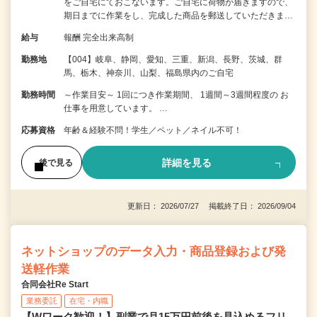
をご自宅にておこないます。ご自宅に荷物が届きますので、
期日までに作業をし、完成した商品を郵送していただきま…
給与
報酬 完全出来高制
勤務地
【004】岐阜、静岡、愛知、三重、新潟、長野、茨城、群
馬、栃木、神奈川、山梨、福島県内のご自宅
勤務時間
～作業目安～ 1回につき作業期間、 1週間～3週間程度の お
仕事を用意しています。 …
応募資格
年齢＆経験不問！学生／ペット／ネイル不可！
詳細を見る
後で見る
更新日： 2026/07/27 掲載終了日： 2026/09/04
ネットショップのデータ入力・商品登録および発
送軽作業
合同会社Re Start
業務委託
在宅・内職
【Wワーク歓迎！】副業で月15万円前後を見込めるフリ