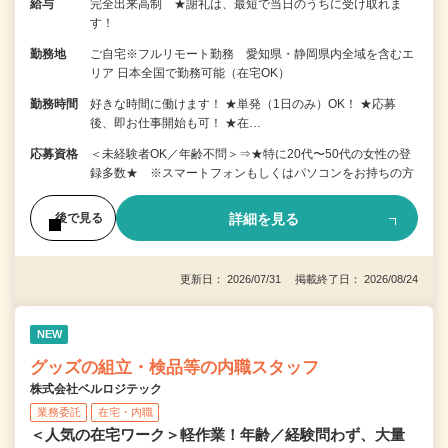
給与
完全出来高制 ★謝礼は、最短で当日のうちに受け取れま
す！
勤務地
ご自宅※フルリモート勤務 愛知県・静岡県内全域を含むエ
リア 日本全国で勤務可能（在宅OK）
勤務時間
好きな時間に働けます！ ★単発（1日のみ）OK！ ★応募
後、即お仕事開始も可！ ★在…
応募資格
＜未経験者OK／年齢不問＞⇒★特に20代〜50代の女性の登
録多数★ ※スマートフォンもしくはパソコンをお持ちの方
詳細を見る
後で見る
更新日： 2026/07/31 掲載終了日： 2026/08/24
NEW
グッズの組立・検品等の内職スタッフ
株式会社ベルロジテック
業務委託
在宅・内職
＜人気の在宅ワーク＞軽作業！年齢／経験問わず、大量