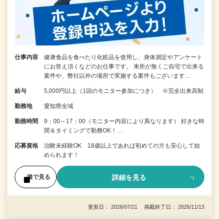
仕事内容
健康食品を食べたり化粧品を使用し、身体測定やアンケート
にお答え頂くなどのお仕事です。 来所が無くご自宅で出来る
案件や、弊社以外の場所で実施する案件もございます…
給与
5,000円以上（1回のモニター参加につき） ※完全出来高制
勤務地
愛知県全域
勤務時間
9：00～17：00（モニター内容により異なります） 好きな時
間＆タイミングで勤務OK！…
応募資格
治験未経験OK 18歳以上であれば初めての方も安心して始
められます！
詳細を見る
後で見る
更新日： 2026/07/21 掲載終了日： 2026/11/13