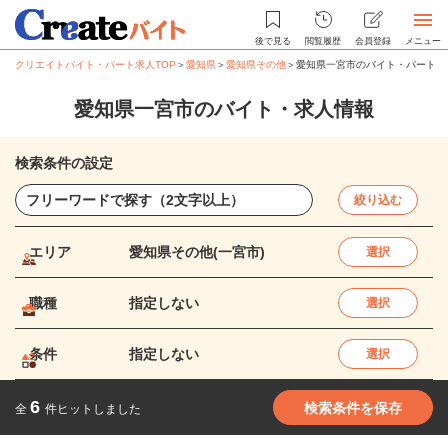
後で見る
閲覧履歴
会員登録
メニュー
クリエイトバイト・パート求人TOP
＞
愛知県
＞
愛知県その他
＞
愛知県一宮市のバイト・パート求
愛知県一宮市のバイト・求人情報
検索条件の設定
絞り込む
エリア
愛知県その他(一宮市)
選択
職種
指定しない
選択
条件
指定しない
選択
6
検索条件を保存
全
件ヒットしました