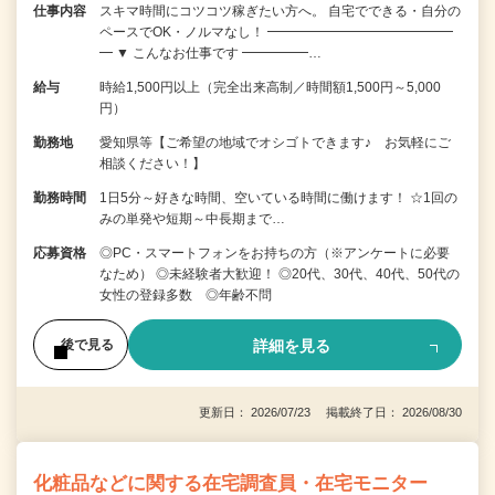
仕事内容
スキマ時間にコツコツ稼ぎたい方へ。 自宅でできる・自分の
ペースでOK・ノルマなし！ ━━━━━━━━━━━━━━
━ ▼ こんなお仕事です ━━━━━…
給与
時給1,500円以上（完全出来高制／時間額1,500円～5,000
円）
勤務地
愛知県等【ご希望の地域でオシゴトできます♪ お気軽にご
相談ください！】
勤務時間
1日5分～好きな時間、空いている時間に働けます！ ☆1回の
みの単発や短期～中長期まで…
応募資格
◎PC・スマートフォンをお持ちの方（※アンケートに必要
なため） ◎未経験者大歓迎！ ◎20代、30代、40代、50代の
女性の登録多数 ◎年齢不問
詳細を見る
後で見る
更新日： 2026/07/23 掲載終了日： 2026/08/30
化粧品などに関する在宅調査員・在宅モニター