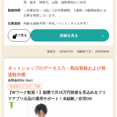
馬、栃木、神奈川、山梨、福島県内のご自宅
勤務時間
～作業目安～ 1回につき作業期間、 1週間～3週間程度の お
仕事を用意しています。 …
応募資格
年齢＆経験不問！学生／ペット／ネイル不可！
詳細を見る
後で見る
更新日： 2026/07/27 掲載終了日： 2026/09/04
ネットショップのデータ入力・商品登録および発
送軽作業
合同会社Re Start
業務委託
在宅・内職
【Wワーク歓迎！】副業で月15万円前後を見込めるフリ
マアプリ出品の運用サポート！未経験／在宅OK