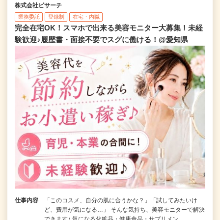
株式会社ビサーチ
業務委託
登録制
在宅・内職
完全在宅OK！スマホで出来る美容モニター大募集！未経
験歓迎♪履歴書・面接不要でスグに働ける！@愛知県
仕事内容
「このコスメ、自分の肌に合うかな？」「試してみたいけ
ど、費用が気になる…」 そんな気持ち、美容モニターで解決
できます♪ 気になる化粧品・健康食品・サプリメン…