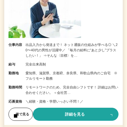
仕事内容
出品入力から発送まで！ ネット通販の仕組みが学べる◎ ＼2
0〜40代の男性が活躍中／ 「毎月の給料に“あと少し”プラス
したい！」 ⇒そんな〈目標〉を…
給与
完全出来高制
勤務地
愛知県、滋賀県、京都府、奈良県、和歌山県内のご自宅 ※
フルリモート勤務
勤務時間
リモートワークのため、完全自由シフトです！ 詳細はお問い
合わせください。 ＜会社営…
応募資格
＼経験・資格・学歴いっさい不問！／
詳細を見る
後で見る