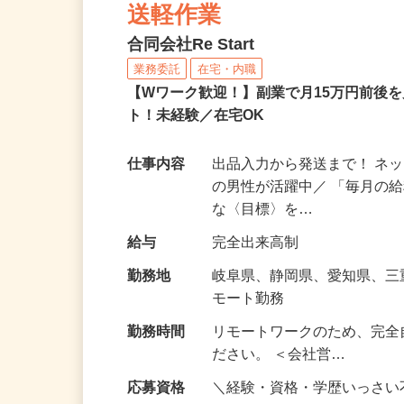
ネットショップのデータ
送軽作業
合同会社Re Start
業務委託
在宅・内職
【Wワーク歓迎！】副業で月15万円前後
ト！未経験／在宅OK
仕事内容
出品入力から発送まで！ ネッ
の男性が活躍中／ 「毎月の給
な〈目標〉を…
給与
完全出来高制
勤務地
岐阜県、静岡県、愛知県、
モート勤務
勤務時間
リモートワークのため、完全
ださい。 ＜会社営…