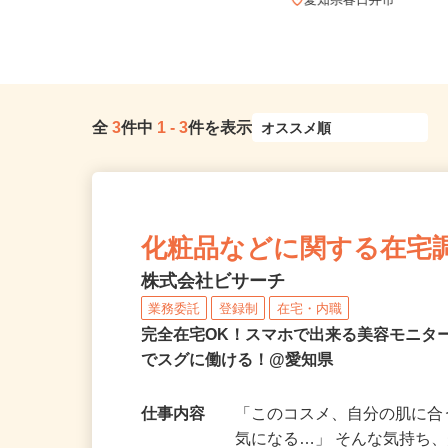
和歌山県内のご自宅 ※フルリモ
ー...
愛知県春日井市
全
3
件中
1
-
3
件を表示
化粧品などに関する在宅
株式会社ビサーチ
業務委託
登録制
在宅・内職
完全在宅OK！スマホで出来る美容モニタ
でスグに働ける！@愛知県
仕事内容
「このコスメ、自分の肌に