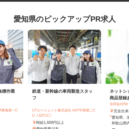
愛知県のピックアップPR求人
集積作業
鉄道・新幹線の車両製造スタッ
ネット
フ
商品登録
合同会社Re
GT東海第一C
UTエージェント株式会社 AGT中部第二C
完全
U《JZIY1C》
愛知県
時給1,600円以上