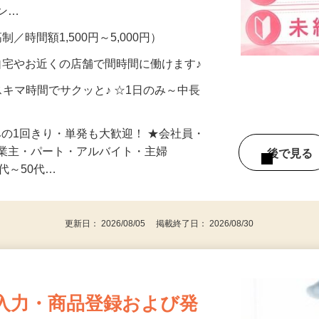
、美容モニターで解決できます♪ 気になる
メン…
制／時間額1,500円～5,000円）
自宅やお近くの店舗で間時間に働けます♪
スキマ時間でサクッと♪ ☆1日のみ～中長
みの1回きり・単発も大歓迎！ ★会社員・
事業主・パート・アルバイト・主婦
後で見
代～50代…
更新日： 2026/08/05 掲載終了日： 2026/08/30