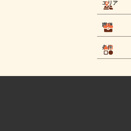
エリア
職種
条件