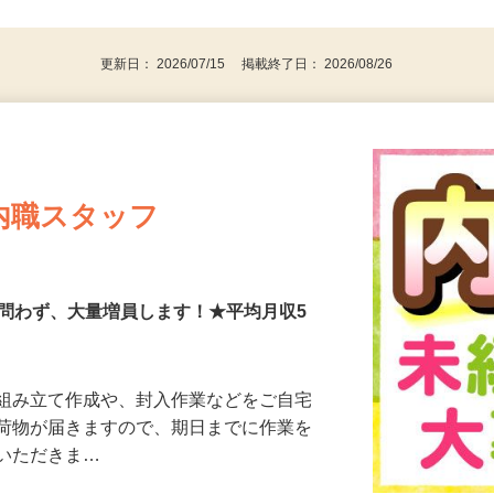
後で見
い不問！／
更新日： 2026/07/15 掲載終了日： 2026/08/26
内職スタッフ
験問わず、大量増員します！★平均月収5
の組み立て作成や、封入作業などをご自宅
に荷物が届きますので、期日までに作業を