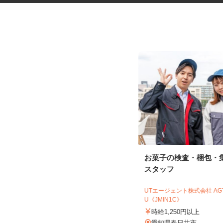
ネットショップのデータ入力・
お菓子の検査・梱包・
商品登録および発...
スタッフ
合同会社Re Start
UTエージェント株式会社 A
完全出来高制
U《JMIN1C》
愛知県、滋賀県、京都府、奈良県、
時給1,250円以上