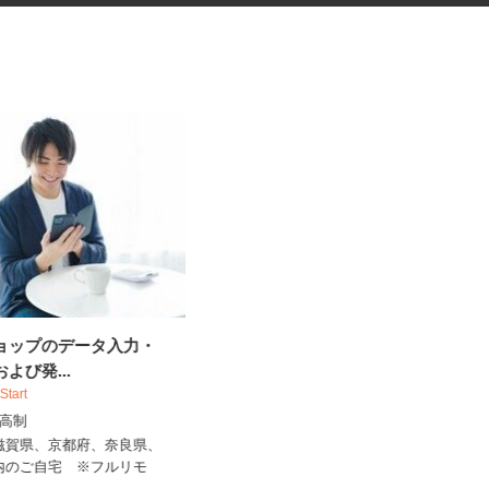
ショップのデータ入力・
お菓子の検査・梱包・集積作業
および発...
スタッフ
 Start
UTエージェント株式会社 AGT東海第一C
出来高制
U《JMIN1C》
、滋賀県、京都府、奈良県、
時給1,250円以上