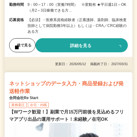
勤務時間
9：00～17：00（実働7時間） ※変動有 ★平日週1日～OK
（月2～3日稼働できる方…
応募資格
【必須】・医療系資格経験者（正看護師、薬剤師、臨床検査
技師として病院勤務3年以上）もしくは・CRA／CRC経験の
ある方
詳細を見る
後で見る
更新日： 2026/05/12 掲載終了日： 2027/03/31
ネットショップのデータ入力・商品登録および発
送軽作業
合同会社Re Start
業務委託
在宅・内職
【Wワーク歓迎！】副業で月15万円前後を見込めるフリ
マアプリ出品の運用サポート！未経験／在宅OK