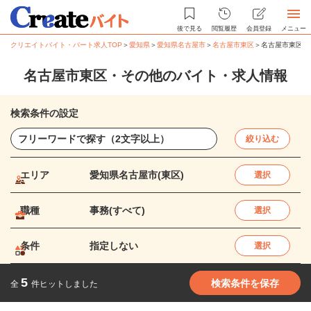
後で見る
閲覧履歴
会員登録
メニュー
クリエイトバイト・パート求人TOP
＞
愛知県
＞
愛知県名古屋市
＞
名古屋市東区
＞
名古屋市東区・
名古屋市東区・その他のバイト・求人情報
検索条件の設定
絞り込む
エリア
愛知県名古屋市(東区)
選択
職種
事務(すべて)
選択
条件
指定しない
選択
5
検索条件を保存
全
件ヒットしました