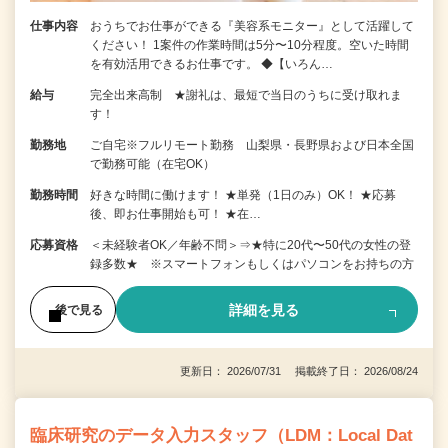
仕事内容
おうちでお仕事ができる『美容系モニター』として活躍して
ください！ 1案件の作業時間は5分〜10分程度。空いた時間
を有効活用できるお仕事です。 ◆【いろん…
給与
完全出来高制 ★謝礼は、最短で当日のうちに受け取れま
す！
勤務地
ご自宅※フルリモート勤務 山梨県・長野県および日本全国
で勤務可能（在宅OK）
勤務時間
好きな時間に働けます！ ★単発（1日のみ）OK！ ★応募
後、即お仕事開始も可！ ★在…
応募資格
＜未経験者OK／年齢不問＞⇒★特に20代〜50代の女性の登
録多数★ ※スマートフォンもしくはパソコンをお持ちの方
詳細を見る
後で見る
更新日： 2026/07/31 掲載終了日： 2026/08/24
臨床研究のデータ入力スタッフ（LDM：Local Dat