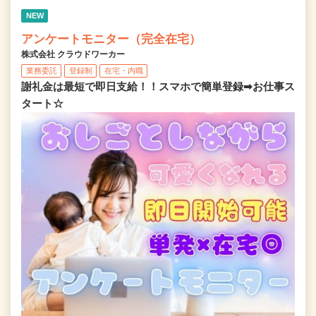
NEW
アンケートモニター（完全在宅）
株式会社 クラウドワーカー
業務委託
登録制
在宅・内職
謝礼金は最短で即日支給！！スマホで簡単登録➡お仕事ス
タート☆