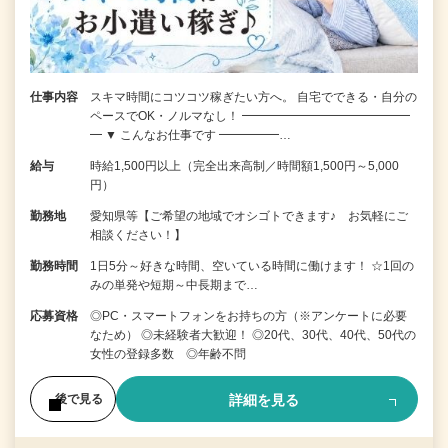
仕事内容
スキマ時間にコツコツ稼ぎたい方へ。 自宅でできる・自分の
ペースでOK・ノルマなし！ ━━━━━━━━━━━━━━
━ ▼ こんなお仕事です ━━━━━…
給与
時給1,500円以上（完全出来高制／時間額1,500円～5,000
円）
勤務地
愛知県等【ご希望の地域でオシゴトできます♪ お気軽にご
相談ください！】
勤務時間
1日5分～好きな時間、空いている時間に働けます！ ☆1回の
みの単発や短期～中長期まで…
応募資格
◎PC・スマートフォンをお持ちの方（※アンケートに必要
なため） ◎未経験者大歓迎！ ◎20代、30代、40代、50代の
女性の登録多数 ◎年齢不問
詳細を見る
後で見る