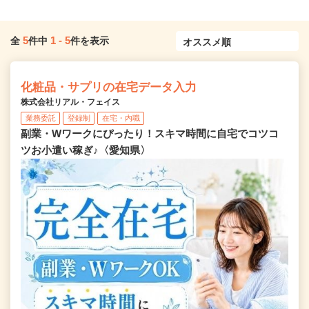
5
1
-
5
全
件中
件を表示
化粧品・サプリの在宅データ入力
株式会社リアル・フェイス
業務委託
登録制
在宅・内職
副業・Wワークにぴったり！スキマ時間に自宅でコツコ
ツお小遣い稼ぎ♪〈愛知県〉