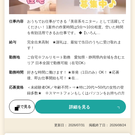
仕事内容
おうちでお仕事ができる『美容系モニター』として活躍して
ください！ 1案件の作業時間は5分〜10分程度。空いた時間
を有効活用できるお仕事です。 ◆【いろん…
給与
完全出来高制 ★謝礼は、最短で当日のうちに受け取れま
す！
勤務地
ご自宅※フルリモート勤務 愛知県・静岡県内全域を含むエ
リア 日本全国で勤務可能（在宅OK）
勤務時間
好きな時間に働けます！ ★単発（1日のみ）OK！ ★応募
後、即お仕事開始も可！ ★在…
応募資格
＜未経験者OK／年齢不問＞⇒★特に20代〜50代の女性の登
録多数★ ※スマートフォンもしくはパソコンをお持ちの方
詳細を見る
後で見る
更新日： 2026/07/31 掲載終了日： 2026/08/24