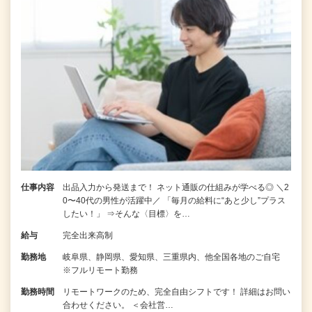
仕事内容
出品入力から発送まで！ ネット通販の仕組みが学べる◎ ＼2
0〜40代の男性が活躍中／ 「毎月の給料に“あと少し”プラス
したい！」 ⇒そんな〈目標〉を…
給与
完全出来高制
勤務地
岐阜県、静岡県、愛知県、三重県内、他全国各地のご自宅
※フルリモート勤務
勤務時間
リモートワークのため、完全自由シフトです！ 詳細はお問い
合わせください。 ＜会社営…