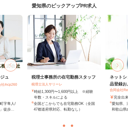
愛知県のピックアップPR求人
ルジュ
税理士事務所の在宅勤務スタッフ
ネットシ
品登録およ
税理士法人サリーレ
ncp260
合同会社Re S
時給1,300円〜1,600円以上 ※経験
年数・スキルによる
完全出
町字隼人/
全国どこからでも在宅勤務OK（全国
愛知県、
徒歩...
47都道府県対応、転勤なし）
和歌山県