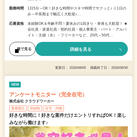
勤務時間
1日5分～OK！好きな時間やスキマ時間でサクッと♪ ☆1日の
み～中長期まで幅広く大歓迎♪…
応募資格
未経験OK＆年齢不問！夏休みの1回きり・単発も大歓迎！ ★
会社員・派遣社員・契約社員・個人事業主・パート・アルバ
イト・主婦（夫）・フリーターなど、20代～50代…
詳細を見る
後で見る
更新日： 2026/08/05 掲載終了日： 2026/08/30
NEW
アンケートモニター（完全在宅）
株式会社 クラウドワーカー
業務委託
登録制
在宅・内職
好きな時間に！好きな案件だけエントリすればOK！楽し
みながら働けます♪