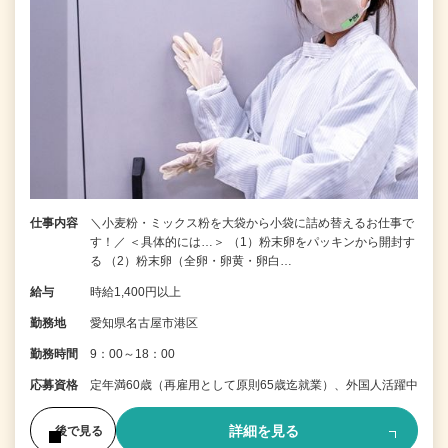
仕事内容
＼小麦粉・ミックス粉を大袋から小袋に詰め替えるお仕事で
す！／ ＜具体的には…＞ （1）粉末卵をパッキンから開封す
る （2）粉末卵（全卵・卵黄・卵白…
給与
時給1,400円以上
勤務地
愛知県名古屋市港区
勤務時間
9：00～18：00
応募資格
定年満60歳（再雇用として原則65歳迄就業）、外国人活躍中
詳細を見る
後で見る