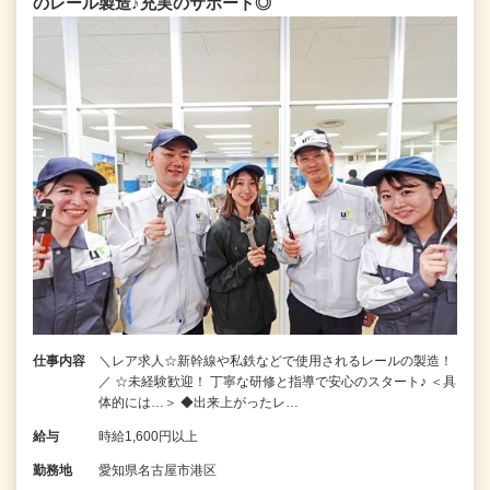
のレール製造♪充実のサポート◎
仕事内容
＼レア求人☆新幹線や私鉄などで使用されるレールの製造！
／ ☆未経験歓迎！ 丁寧な研修と指導で安心のスタート♪ ＜具
体的には…＞ ◆出来上がったレ…
給与
時給1,600円以上
勤務地
愛知県名古屋市港区