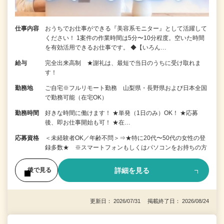
仕事内容
おうちでお仕事ができる『美容系モニター』として活躍して
ください！ 1案件の作業時間は5分〜10分程度。空いた時間
を有効活用できるお仕事です。 ◆【いろん…
給与
完全出来高制 ★謝礼は、最短で当日のうちに受け取れま
す！
勤務地
ご自宅※フルリモート勤務 山梨県・長野県および日本全国
で勤務可能（在宅OK）
勤務時間
好きな時間に働けます！ ★単発（1日のみ）OK！ ★応募
後、即お仕事開始も可！ ★在…
応募資格
＜未経験者OK／年齢不問＞⇒★特に20代〜50代の女性の登
録多数★ ※スマートフォンもしくはパソコンをお持ちの方
詳細を見る
後で見る
更新日： 2026/07/31 掲載終了日： 2026/08/24