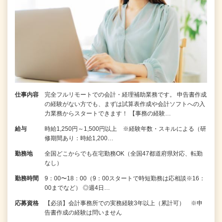
仕事内容
完全フルリモートでの会計・経理補助業務です。 申告書作成
の経験がない⽅でも、まずは試算表作成や会計ソフトへの⼊
⼒業務からスタートできます！ 【事務の経験…
給与
時給1,250円～1,500円以上 ※経験年数・スキルによる（研
修期間あり：時給1,200…
勤務地
全国どこからでも在宅勤務OK（全国47都道府県対応、転勤
なし）
勤務時間
9：00〜18：00（9：00スタートで時短勤務は応相談※16：
00までなど） ◎週4日…
応募資格
【必須】会計事務所での実務経験3年以上（累計可） ※申
告書作成の経験は問いません