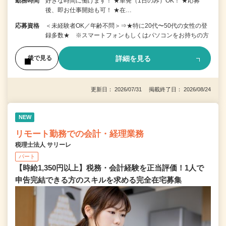
勤務時間
好きな時間に働けます！ ★単発（1日のみ）OK！ ★応募
後、即お仕事開始も可！ ★在…
応募資格
＜未経験者OK／年齢不問＞⇒★特に20代〜50代の女性の登
録多数★ ※スマートフォンもしくはパソコンをお持ちの方
詳細を見る
後で見る
更新日： 2026/07/31 掲載終了日： 2026/08/24
NEW
リモート勤務での会計・経理業務
税理士法人 サリーレ
パート
【時給1,350円以上】税務・会計経験を正当評価！1⼈で
申告完結できる⽅のスキルを求める完全在宅募集