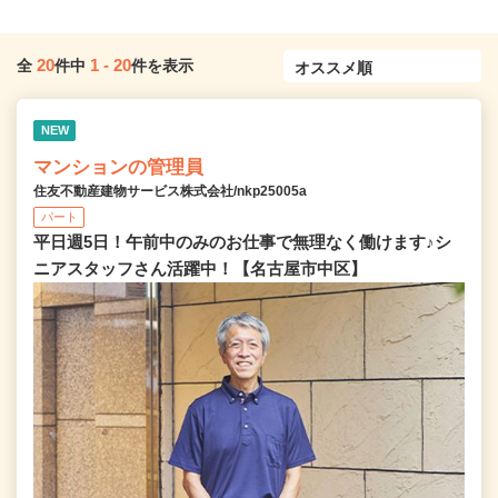
20
1
-
20
全
件中
件を表示
NEW
マンションの管理員
住友不動産建物サービス株式会社/nkp25005a
パート
平日週5日！午前中のみのお仕事で無理なく働けます♪シ
ニアスタッフさん活躍中！【名古屋市中区】