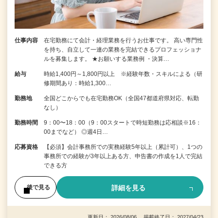
仕事内容
在宅勤務にて会計・経理業務を行うお仕事です。 高い専門性
を持ち、自立して一連の業務を完結できるプロフェッショナ
ルを募集します。 ★お願いする業務例 ・決算…
給与
時給1,400円～1,800円以上 ※経験年数・スキルによる（研
修期間あり：時給1,300…
勤務地
全国どこからでも在宅勤務OK（全国47都道府県対応、転勤
なし）
勤務時間
9：00〜18：00（9：00スタートで時短勤務は応相談※16：
00までなど） ◎週4日…
応募資格
【必須】会計事務所での実務経験5年以上（累計可）、1つの
事務所での経験が3年以上ある方、申告書の作成を1人で完結
できる方
詳細を見る
後で見る
更新日： 2026/08/06 掲載終了日： 2027/04/23