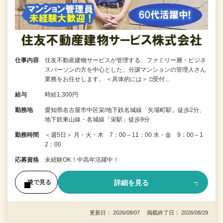
仕事内容
住友不動産建物サービスが管理する、ファミリー層・ビジネ
スパーソンの方を中心とした、分譲マンションの管理人さん
業務をお任せします。 ＜具体的には＞ □受付…
給与
時給1,300円
勤務地
愛知県名古屋市中区栄/地下鉄名城線「矢場町駅」徒歩2分、
地下鉄東山線・名城線「栄駅」徒歩9分
勤務時間
＜週5日＞ 月・火・木 7：00～11：00 水・金 9：00～1
2：00
応募資格
未経験OK！中高年活躍中！
詳細を見る
後で見る
更新日： 2026/08/07 掲載終了日： 2026/08/29