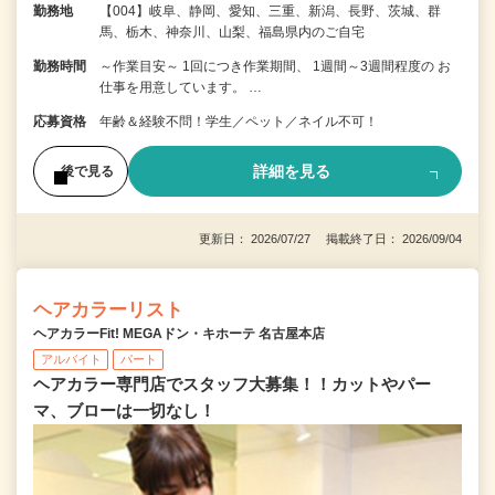
勤務地
【004】岐阜、静岡、愛知、三重、新潟、長野、茨城、群
馬、栃木、神奈川、山梨、福島県内のご自宅
勤務時間
～作業目安～ 1回につき作業期間、 1週間～3週間程度の お
仕事を用意しています。 …
応募資格
年齢＆経験不問！学生／ペット／ネイル不可！
詳細を見る
後で見る
更新日： 2026/07/27 掲載終了日： 2026/09/04
ヘアカラーリスト
ヘアカラーFit! MEGAドン・キホーテ 名古屋本店
アルバイト
パート
ヘアカラー専門店でスタッフ大募集！！カットやパー
マ、ブローは一切なし！