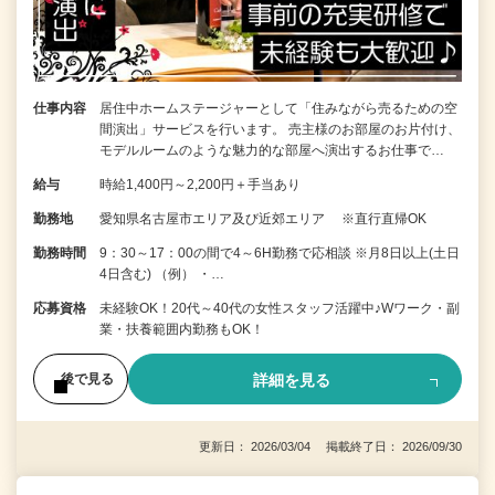
仕事内容
居住中ホームステージャーとして「住みながら売るための空
間演出」サービスを行います。 売主様のお部屋のお片付け、
モデルルームのような魅力的な部屋へ演出するお仕事で…
給与
時給1,400円～2,200円＋手当あり
勤務地
愛知県名古屋市エリア及び近郊エリア ※直行直帰OK
勤務時間
9：30～17：00の間で4～6H勤務で応相談 ※月8日以上(土日
4日含む) （例） ・…
応募資格
未経験OK！20代～40代の女性スタッフ活躍中♪Wワーク・副
業・扶養範囲内勤務もOK！
詳細を見る
後で見る
更新日： 2026/03/04 掲載終了日： 2026/09/30