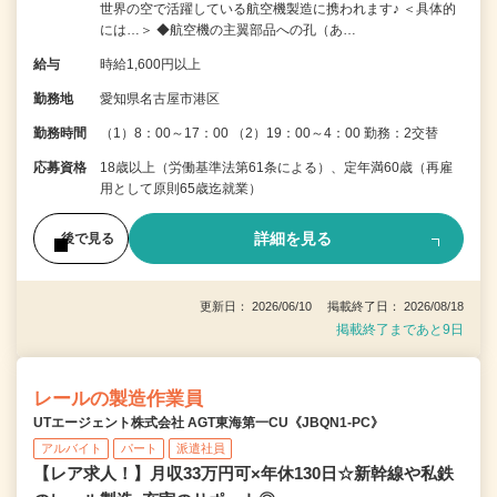
世界の空で活躍している航空機製造に携われます♪ ＜具体的
には…＞ ◆航空機の主翼部品への孔（あ…
給与
時給1,600円以上
勤務地
愛知県名古屋市港区
勤務時間
（1）8：00～17：00 （2）19：00～4：00 勤務：2交替
応募資格
18歳以上（労働基準法第61条による）、定年満60歳（再雇
用として原則65歳迄就業）
詳細を見る
後で見る
更新日： 2026/06/10 掲載終了日： 2026/08/18
掲載終了まであと9日
レールの製造作業員
UTエージェント株式会社 AGT東海第一CU《JBQN1-PC》
アルバイト
パート
派遣社員
【レア求人！】月収33万円可×年休130日☆新幹線や私鉄