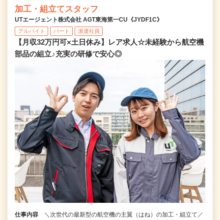
加工・組立てスタッフ
UTエージェント株式会社 AGT東海第一CU《JYDF1C》
アルバイト
パート
派遣社員
【月収32万円可×土日休み】レア求人☆未経験から航空機
部品の組立♪充実の研修で安心◎
仕事内容
＼次世代の最新型の航空機の主翼（はね）の加工・組立て／