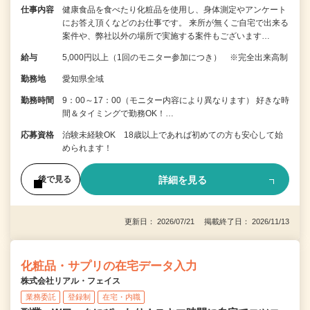
仕事内容
健康食品を食べたり化粧品を使用し、身体測定やアンケート
にお答え頂くなどのお仕事です。 来所が無くご自宅で出来る
案件や、弊社以外の場所で実施する案件もございます…
給与
5,000円以上（1回のモニター参加につき） ※完全出来高制
勤務地
愛知県全域
勤務時間
9：00～17：00（モニター内容により異なります） 好きな時
間＆タイミングで勤務OK！…
応募資格
治験未経験OK 18歳以上であれば初めての方も安心して始
められます！
詳細を見る
後で見る
更新日： 2026/07/21 掲載終了日： 2026/11/13
化粧品・サプリの在宅データ入力
株式会社リアル・フェイス
業務委託
登録制
在宅・内職