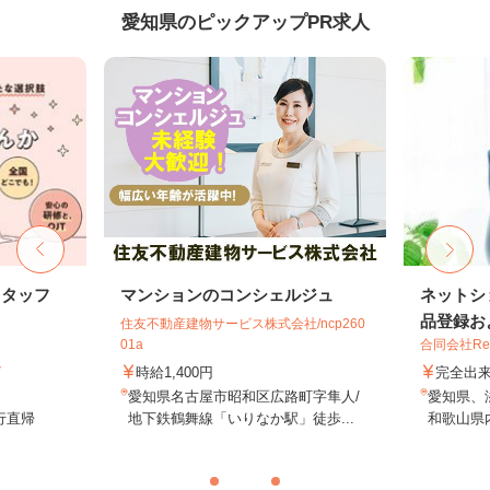
愛知県のピックアップPR求人
スタッフ
マンションのコンシェルジュ
ネットシ
品登録およ
住友不動産建物サービス株式会社/ncp260
01a
合同会社Re S
ト
時給1,400円
完全出
愛知県名古屋市昭和区広路町字隼人/
愛知県、
行直帰
地下鉄鶴舞線「いりなか駅」徒歩...
和歌山県