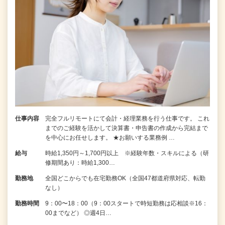
仕事内容
完全フルリモートにて会計・経理業務を行う仕事です。 これ
までのご経験を活かして決算書・申告書の作成から完結まで
を中⼼にお任せします。 ★お願いする業務例 …
給与
時給1,350円～1,700円以上 ※経験年数・スキルによる（研
修期間あり：時給1,300…
勤務地
全国どこからでも在宅勤務OK（全国47都道府県対応、転勤
なし）
勤務時間
9：00〜18：00（9：00スタートで時短勤務は応相談※16：
00までなど） ◎週4日…