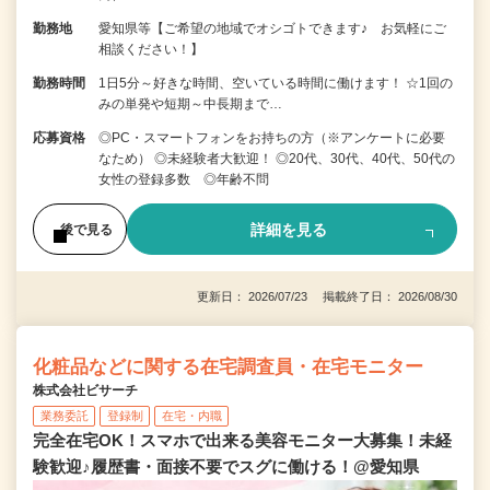
勤務地
愛知県等【ご希望の地域でオシゴトできます♪ お気軽にご
相談ください！】
勤務時間
1日5分～好きな時間、空いている時間に働けます！ ☆1回の
みの単発や短期～中長期まで…
応募資格
◎PC・スマートフォンをお持ちの方（※アンケートに必要
なため） ◎未経験者大歓迎！ ◎20代、30代、40代、50代の
女性の登録多数 ◎年齢不問
詳細を見る
後で見る
更新日： 2026/07/23 掲載終了日： 2026/08/30
化粧品などに関する在宅調査員・在宅モニター
株式会社ビサーチ
業務委託
登録制
在宅・内職
完全在宅OK！スマホで出来る美容モニター大募集！未経
験歓迎♪履歴書・面接不要でスグに働ける！@愛知県