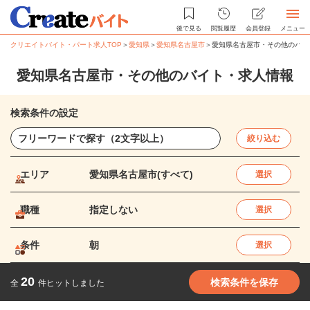
後で見る
閲覧履歴
会員登録
メニュー
クリエイトバイト・パート求人TOP
＞
愛知県
＞
愛知県名古屋市
＞
愛知県名古屋市・その他のバイ
愛知県名古屋市・その他のバイト・求人情報
検索条件の設定
絞り込む
エリア
愛知県名古屋市(すべて)
選択
職種
指定しない
選択
条件
朝
選択
20
検索条件を保存
全
件ヒットしました