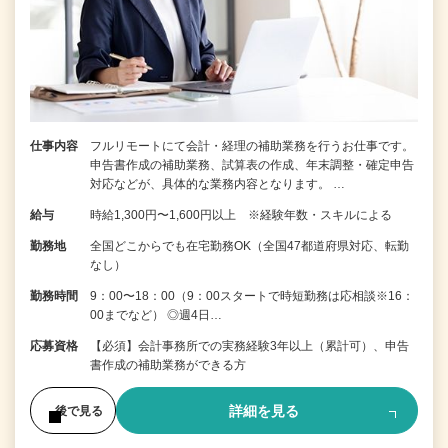
仕事内容
フルリモートにて会計・経理の補助業務を行うお仕事です。
申告書作成の補助業務、試算表の作成、年末調整・確定申告
対応などが、具体的な業務内容となります。 …
給与
時給1,300円〜1,600円以上 ※経験年数・スキルによる
勤務地
全国どこからでも在宅勤務OK（全国47都道府県対応、転勤
なし）
勤務時間
9：00〜18：00（9：00スタートで時短勤務は応相談※16：
00までなど） ◎週4日…
応募資格
【必須】会計事務所での実務経験3年以上（累計可）、申告
書作成の補助業務ができる方
詳細を見る
後で見る