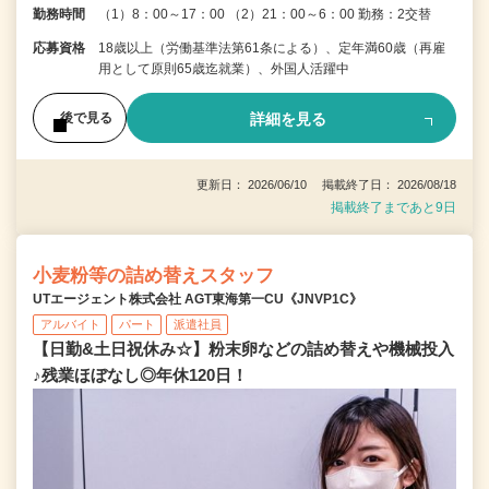
勤務時間
（1）8：00～17：00 （2）21：00～6：00 勤務：2交替
応募資格
18歳以上（労働基準法第61条による）、定年満60歳（再雇
用として原則65歳迄就業）、外国人活躍中
詳細を見る
後で見る
更新日： 2026/06/10 掲載終了日： 2026/08/18
掲載終了まであと9日
小麦粉等の詰め替えスタッフ
UTエージェント株式会社 AGT東海第一CU《JNVP1C》
アルバイト
パート
派遣社員
【日勤&土日祝休み☆】粉末卵などの詰め替えや機械投入
♪残業ほぼなし◎年休120日！